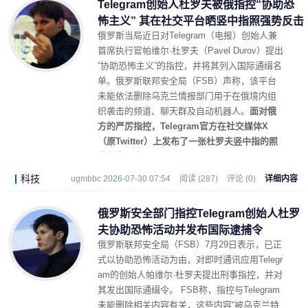
Telegram创始人杜罗夫被俄指控“协助恐
怖主义” 其在社交平台晒竖中指照强势反击
俄罗斯当局近日对Telegram（电报）创始人兼
首席执行官帕维尔·杜罗夫（Pavel Durov）提出
“协助恐怖主义”的指控，并将其列入国际通缉名
单。俄罗斯联邦安全局（FSB）声称，该平台
未能依法删除乌克兰情报部门用于在俄境内组
织袭击的频道、聊天群及自动机器人。
面对俄
方的严厉指控，Telegram官方在社交媒体X
（原Twitter）上发布了一张杜罗夫竖中指的照
片作为回应。
科技
ugmbbc 2026-07-30 07:54
阅读 (287)
评论 (0)
详细内容
俄罗斯安全部门指控Telegram创始人杜罗
夫协助恐怖活动并发布国际逮捕令
俄罗斯联邦安全局（FSB）7月29日表示，已正
式以协助恐怖活动为由，对即时通讯应用Telegr
am的创始人帕维尔·杜罗夫提出刑事指控，并对
其发出国际通缉令。 FSB称，指控与Telegram
未能删除相关内容有关，这些内容“被乌克兰特