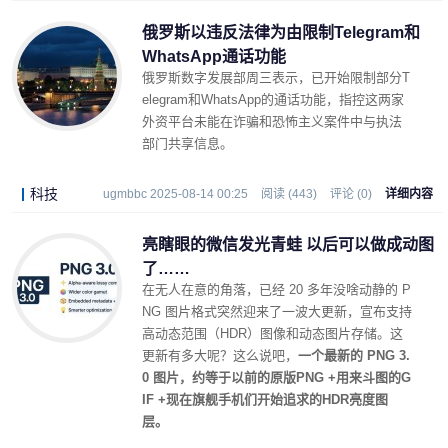
俄罗斯以违反法律为由限制Telegram和
WhatsApp通话功能
俄罗斯数字发展部周三表示，已开始限制部分T
elegram和WhatsApp的通话功能，指控这两家
外资平台未能在诈骗和恐怖主义案件中与执法
部门共享信息。
科技
ugmbbc 2025-08-14 00:25
阅读 (443)
评论 (0)
详细内容
亮瞎眼的微信发光青蛙 以后可以做成动图
了……
在无人在意的角落，已经 20 多年没啥动静的 P
NG 图片格式突然迎来了一波大更新，宣布支持
高动态范围（HDR）图像和动态图片存储。
这
更新有多大呢？这么说吧，
一个最新的 PNG 3.
0 图片，约等于
以前的原版
PNG +
用来斗图的
G
IF +
现在旗舰手机们开始追求的
HDR
亮度
图
层
。