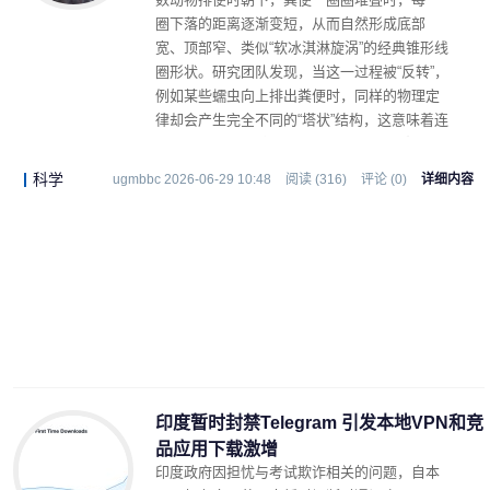
圈下落的距离逐渐变短，从而自然形成底部
宽、顶部窄、类似“软冰淇淋旋涡”的经典锥形线
圈形状。研究团队发现，当这一过程被“反转”，
例如某些蠕虫向上排出粪便时，同样的物理定
律却会产生完全不同的“塔状”结构，这意味着连
我们手机里最幽默的图标之一，也是在重力和
材料力学的共同作用下成型的。
科学
ugmbbc 2026-06-29 10:48
阅读 (316)
评论 (0)
详细内容
印度暂时封禁Telegram 引发本地VPN和竞
品应用下载激增
印度政府因担忧与考试欺诈相关的问题，自本