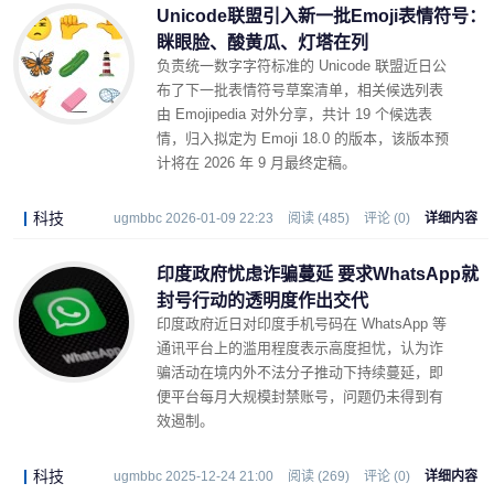
Unicode联盟引入新一批Emoji表情符号：
眯眼脸、酸黄瓜、灯塔在列
负责统一数字字符标准的 Unicode 联盟近日公
布了下一批表情符号草案清单，相关候选列表
由 Emojipedia 对外分享，共计 19 个候选表
情，归入拟定为 Emoji 18.0 的版本，该版本预
计将在 2026 年 9 月最终定稿。
科技
ugmbbc 2026-01-09 22:23
阅读 (485)
评论 (0)
详细内容
印度政府忧虑诈骗蔓延 要求WhatsApp就
封号行动的透明度作出交代
印度政府近日对印度手机号码在 WhatsApp 等
通讯平台上的滥用程度表示高度担忧，认为诈
骗活动在境内外不法分子推动下持续蔓延，即
便平台每月大规模封禁账号，问题仍未得到有
效遏制。
科技
ugmbbc 2025-12-24 21:00
阅读 (269)
评论 (0)
详细内容