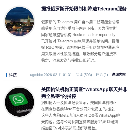
据报俄罗斯开始限制和降速Telegram服务
俄罗斯的 Telegram 用户自本周二起可能会陆续
感受到应用访问受阻与网速下降，因为俄罗斯
国家通讯监管机构 Roskomnadzor reportedly
已开始对 Telegram 实施降速并限制访问。据俄
媒 RBC 报道，该机构已着手对这款加密通讯应
用采取技术性限制措施，导致部分用户连接不
稳定、消息发送与接收出现延迟。
科技
ugmbbc 2026-02-11 01:31
阅读 (593)
评论 (1)
详细内容
美国执法机构正调查“WhatsApp聊天并非
完全私密”的指控
据知情人士及执法记录显示，美国执法机构正
在调查数名前Meta平台公司外包员工的指控，
这些人声称Meta内部人员可以查看WhatsApp聊
天内容，这与公司长期宣称该服务“私密且端到
端加密”的对外表述形成鲜明反差。