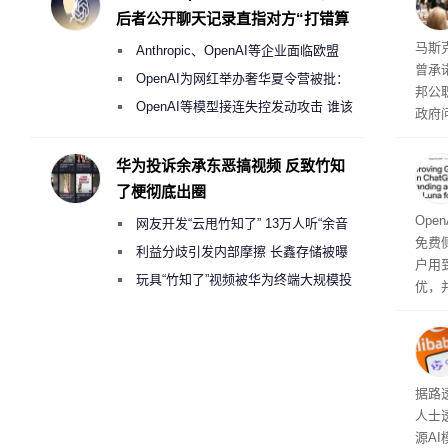
行动
后者公开聊天记录直指对方“打错算
盘”
果 
马斯克
Anthropic、OpenAI等企业面临欧盟
曾承
《人工智能法案》全新执法权限审查
OpenAI为网红举办奢华夏令营被批：
邦公
2000美元一晚 遭讽“反乌托邦”
OpenAI等模型接连失控发动攻击 谁该
政府
承担法律责任？
显示
称的
华为投诉余承东恶搞视频 反致竹知
也无
了梗彻底出圈
Ope
网友开发“云甩竹知了” 13万人听“余音
免费侧
绕梁”
利益分歧引发内部摩擦 长鑫存储被曝
户用到
曾将华为驻场工程师驱逐出研发基地
玩具“竹知了”视频被华为终端大规模投
优，
诉下架
免费侧
本对话
钮用
型大
据路
人士
源A