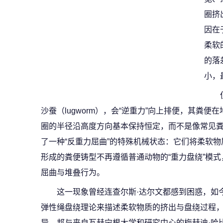
圈挤
因在
柔软
的落
小，
沙蚕（lugworm），会“逆重力”向上排便，其粪
圈的半径沿高度方向基本保持恒定，而不是像常见
了一种“反重力屈曲”的特殊机械状态：它们将柔软
形成的粪便铸型不再遵循普通动物的“重力盘绕”模
屈曲与堆叠行为。
这一现象曾经连查尔斯·达尔文都感到困惑，如
弹性绳盘绕理论来描述柔软物质的挤出与盘绕过程
异。邦与来自瓦赫宁根大学和研究中心的梅赫迪·哈比比（