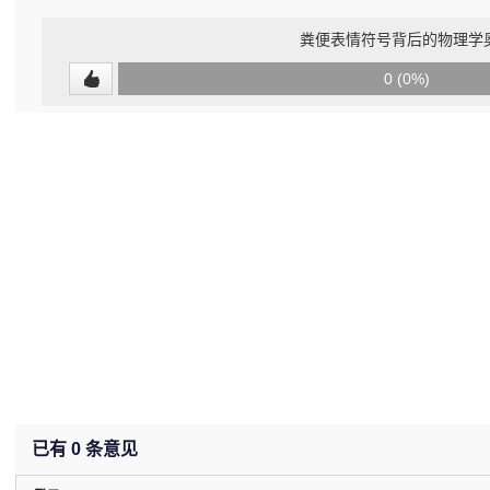
粪便表情符号背后的物理学
0
0 (0%)
(undefined%)
已有
0
条意见