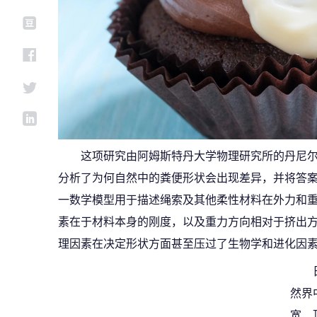
这项研究由阿姆斯特丹大学物理研究所的丹尼尔·邦（
分析了为何自然中的粪便形状会出现差异，并将答案
一数学模型用于描述绳索及其他柔性材料在外力和
素在于材料本身的刚度，以及重力方向相对于挤出
理因素在决定形状方面甚至压过了生物学和进化因
然界
宽、