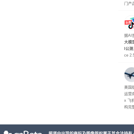
门产
据A
大模型
I公
ce 
元/百
万to
出分辨
在部
美国
运营
x 
构完
域涉
件。
检查
报道中出现的商标及图像版权属于其合法持有