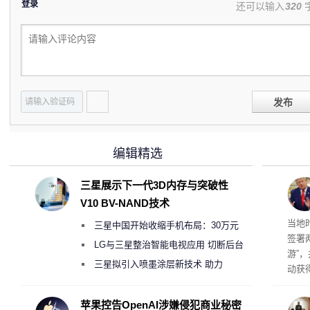
登录
还可以输入
320
发布
编辑精选
三星展示下一代3D内存与突破性
V10 BV-NAND技术
育旅
当地
三星中国开始收缩手机布局：30万元
签署
月销售额不达标门店 将被逐步清退
LG与三星整治智能电视应用 切断后台
游”
偷偷共享带宽的违规行为
三星拟引入喷墨涂层新技术 助力
动获
Galaxy S27 Ultra进一步缩减镜头模组厚
府将
育旅
度
苹果控告OpenAI涉嫌侵犯商业秘密