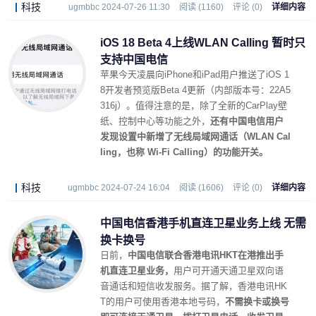
科技
ugmbbc 2024-07-26 11:30
阅读 (1160)
评论 (0)
详细内容
iOS 18 Beta 4上线WLAN Calling 暂时只
支持中国电信
苹果今天凌晨向iPhone和iPad用户推送了iOS 1
8开发者预览版Beta 4更新（内部版本号：22A5
316j）。值得注意的是，除了全新的CarPlay壁
纸、控制中心等功能之外，
还有中国电信用户
发现设置中新增了无线局域网通话（WLAN Cal
ling，也称 Wi-Fi Calling）的功能开关。
科技
ugmbbc 2024-07-24 16:04
阅读 (1606)
评论 (0)
详细内容
中国电信香港手机直连卫星业务上线 无需
换卡换号
日前，
中国电信联合香港电讯HKT在港推出手
机直连卫星业务，
用户可开通天通卫星双向语
音通话和短信收发服务。据了解，香港电讯HK
T的用户可使用香港本地号码，
不需换卡或换号