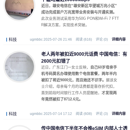
近日，雄安电信在“雄安新区华望城万兆小区”
成功完成首户万兆宽带业务安装与开通实测。
此次业务测试采用华为50G PON和Wi-Fi 7 FTT
R解决方案，实现技术突破。
科技
ugmbbc 2025-07-26 21:46
阅读 (616)
评论 (0)
详细内容
老人两年被扣近9000元话费 中国电信：有
2600元扣错了
近日，广东江门一女士反映，
自己60岁母亲手
机号码莫名办理使用数个电信套餐，两年半内
被扣了将近9000元，而且她还不识字。
据该女
士介绍，母亲每个月的话费都是靠存折代扣，
直到前段时间银行工作人员提醒她，
才发现两
年竟然被扣了8712.6元。
科技
ugmbbc 2025-07-14 17:12
阅读 (608)
评论 (3)
详细内容
传中国电信下半年不会推eSIM 内部人士透