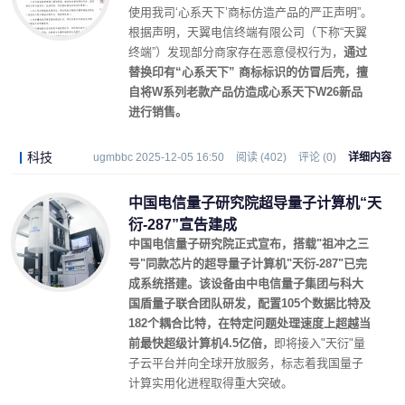
使用我司‘心系天下’商标仿造产品的严正声明”。
根据声明，天翼电信终端有限公司（下称“天翼
终端”）发现部分商家存在恶意侵权行为，
通过
替换印有“心系天下” 商标标识的仿冒后壳，擅
自将W系列老款产品仿造成心系天下W26新品
进行销售。
科技
ugmbbc 2025-12-05 16:50
阅读 (402)
评论 (0)
详细内容
中国电信量子研究院超导量子计算机“天
衍-287”宣告建成
中国电信量子研究院正式宣布，搭载"祖冲之三
号"同款芯片的超导量子计算机"天衍-287"已完
成系统搭建。该设备由中电信量子集团与科大
国盾量子联合团队研发，配置105个数据比特及
182个耦合比特，在特定问题处理速度上超越当
前最快超级计算机4.5亿倍，
即将接入"天衍"量
子云平台并向全球开放服务，标志着我国量子
计算实用化进程取得重大突破。