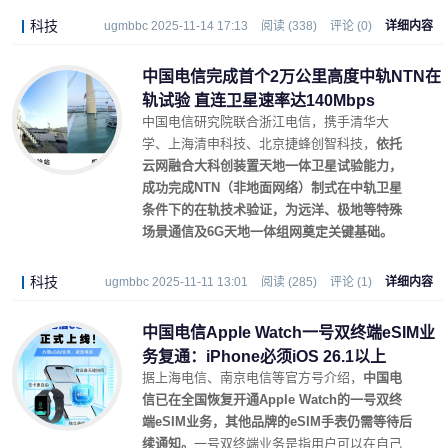
科技
ugmbbc 2025-11-14 17:13
阅读 (338)
评论 (0)
详细内容
中国电信完成首个2万公里高度中轨NTN在
轨试验 直连卫星速率达140Mbps
中国电信研究院联合浙江电信，携手清华大
学、上海清申科技、北京捷蜂创智科技，
依托
云网融合大科创装置天地一体卫星试验能力，
成功完成NTN（非地面网络）制式在中轨卫星
条件下的在轨技术验证，为远洋、极地等特殊
场景通信及6G天地一体组网奠定关键基础。
科技
ugmbbc 2025-11-11 13:01
阅读 (285)
评论 (1)
详细内容
中国电信Apple Watch一号双终端eSIM业
务复通：iPhone必须iOS 26.1以上
据上海电信、南京电信等官方号介绍，
中国电
信已在全国恢复开通Apple Watch的一号双终
端eSIM业务，其他品牌的eSIM手表仍需等待后
续通知。
一号双终端业务是指用户可以在自己