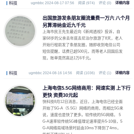
科技
ugmbbc 2024-08-17 07:56
阅读 (974)
评论 (0)
详细内容
出国旅游发条朋友圈流量费一万六 八个月
另算滞纳金近九千元
上海市民王先生最近向《新闻透视》投诉，自
家68岁的父亲去年底去尼泊尔旅游了8天，老人
开始行程前发了条朋友圈，随即收到电信公司
短信提醒，话费已超500元，而等老人回国后发
现，账单竟然高达1万6千元。
科技
ugmbbc 2024-08-16 14:56
阅读 (1036)
评论 (1)
详细内容
上海电信5.5G网络商用：网速实测 上下行
更快 资费30元起
快科技8月12日消息，近日，上海电信已经全面
开始了5G-A（5.5G）网络的商用，而相比5G来
说，速度也是快了更多。较传统的5G网络， 5
G-A速率较传统5G峰值理论速率提升5-10倍，5
G-A网络局域场景时延由10ms下降到了4ms，