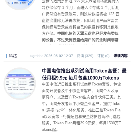
云盘的政策是超过 365 天未登录则将数据转入
冷存储保存 1 个月，而进入冷存储 1 个月后用
户仍然没有登录账号，则这些数据将被 123 云
盘彻底删除无法再恢复，因此对用户而言需要
保持经常登录或者将自己的数据转移到其他地
方存储。
中国电信的天翼云盘也已经发布类似
的公告，不过天翼云盘给用户的冗余时间非常
长且惩罚措施比较轻，哪怕是长期未登录，天
翼云盘也不会直接删除用户数据，而是逐渐回
科技
ugmbbc 2026-06-02 12:37
阅读 (329)
评论 (0)
详细内容
收用户空间仅保留天翼云盘为每位用户分配的
基础免费存储空间。
中国电信推出系列试商用Token套餐：最
低月租9.9元 每月包含1000万Tokens
中国电信近日推出系列试商用Token套餐，包含
面向开发者及中小微企业客户、面向个人及家
庭客户，以及面向Token生态合作伙伴三类。其
中，面向开发者及中小微企业客户，提供“Toke
n+连接+安全”一体化服务，推出三档Token Pla
n以及宽带上行提速包和安全防护包两种可选包
服务，Token Plan月租39.9元起，每月1500万T
okens起。