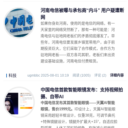
河南电信被曝与承包商“内斗” 用户疑遭断
网
如果你身处河南，使用的是电信的网络，有一
天家里的网络突然断了，那有一种可能是：河
南电信与驻地网老板们的矛盾彻底爆发了。早
些年，河南电信要发展乡镇宽带用户，由于前
期投资巨大，它们采取了合作模式，合作方为
驻地网老板——双方各司其职，老板们来出资
建设基础设施，河南电信付费租赁。
科技
ugmbbc 2025-08-01 10:19
阅读 (1005)
评论 (2)
详细内容
中国电信首款智能眼镜发布：支持视频拍
摄、自带AI
中国电信发布其首款智能眼镜——天翼AI智能
眼镜，售价1999元。
ID设计上，天翼AI智能眼
镜采用超轻半框设计，仅重38克，可调节鼻托
+特殊镜腿设计，镜腿外扩最大+15°，自适应脸
型弧度，人体工学8°前倾角，有效减少视觉疲