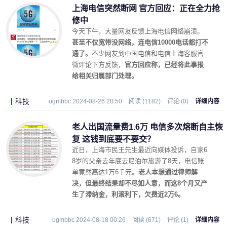
上海电信突然断网 官方回应：正在全力抢
修中
今天下午，大量网友反馈上海电信网络崩溃。
甚至不仅宽带没网络，连电信10000电话都打不
通了。
不少网友到中国电信和电信上海客服官
微评论下方反馈，
官方回应称，已经将此事报
给相关归属部门处理。
科技
ugmbbc 2024-08-26 20:50
阅读 (1182)
评论 (0)
详细内容
老人出国流量费1.6万 电信多次熔断自主恢
复 这钱到底要不要交？
近日，上海市民王先生最近向媒体投诉，自家6
8岁的父亲去年底去尼泊尔旅游了8天，电信账
单竟然高达1万6千元。
老人本想通过律师解
决，但最终结果却不尽如人意，而这8个月又产
生了滞纳金，利滚利下，欠费近2万6。
科技
ugmbbc 2024-08-18 00:26
阅读 (671)
评论 (1)
详细内容