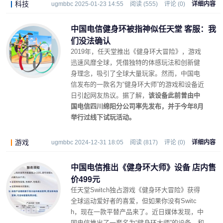
科技
ugmbbc 2025-01-23 14:55
阅读 (555)
评论 (0)
详细内容
中国电信健身环被指神似任天堂 客服：我
们没法确认
2019年，任天堂推出《健身环大冒险》，游戏
迅速风靡全球，凭借独特的体感玩法和创新健
身理念，吸引了全球大量玩家。然而，中国电
信发布的一款名为“健身环大师”的游戏和设备近
日引起网友热议。据了解，
该设备此前曾由中
国电信四川绵阳分公司率先发布，并于今年8月
举行过线下试玩活动。
游戏
ugmbbc 2024-12-31 18:05
阅读 (817)
评论 (0)
详细内容
中国电信推出《健身环大师》设备 店内售
价499元
任天堂Switch独占游戏《健身环大冒险》获得
全球运动爱好者的喜爱，但如果你没有Switc
h，现在一款平替产品来了。近日媒体发现，中
国电信推出了一套名为“健身环大师”的设备，和