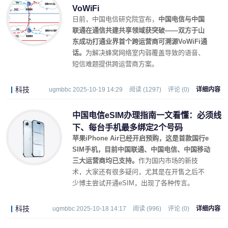
VoWiFi
日前，中国电信研究院宣布，
中国电信与中国
联通在通信共建共享领域获突破——双方于山
东成功打通业界首个跨运营商可溯源VoWiFi通
话。
为解决蜂窝网络室内弱覆盖导致的语音、
短信难题提供跨运营商方案。
科技
ugmbbc 2025-10-19 14:29
阅读 (1297)
评论 (0)
详细内容
中国电信eSIM办理指南一文看懂：必须线
下、每台手机最多绑定2个号码
苹果iPhone Air已经开启预购，这是首款国行e
SIM手机，目前中国联通、中国电信、中国移动
三大运营商均已支持。
作为国内市场的新技
术，大家还有很多疑问，尤其是在开售之后不
少博主尝试开通eSIM，出现了各种传言。
科技
ugmbbc 2025-10-18 14:17
阅读 (996)
评论 (0)
详细内容