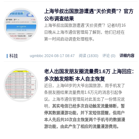
上海爷叔出国旅游遭遇“天价资费”？官方
公布调查结果
上海爷叔出国旅游遭遇“天价资费”？记者8月16
日晚从上海市通信管理局了解到，他们已经在
第一时间启动调查处理程序。
科技
ugmbbc 2024-08-17 08:47
阅读 (1830)
评论 (0)
详细内容
老人出国发朋友圈流量费1.6万 上海回应：
多次触发熔断 本人自主恢复
近日，上海68岁的大爷出国旅游，用手机发了
条朋友圈结果流量费用1.6万元的消息引起争
议。上海市通信管理局对此发出了一份情况说
明，
其实电信已经多次自动触发流量熔断，暂
停其数据漫游功能，并下发短信提醒，但用户
本人先后共10次自主恢复两个手机号的数据漫
游功能，由此产生了相应的流量漫游费用。