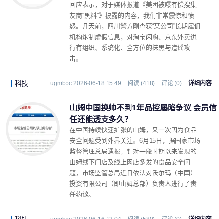
回应表示，对于媒体报道《美团被曝有偿搜集
友商“黑料”》披露的内容，我们非常震惊和愤
怒。几天前，四川警方刚查获“某公司”长期雇佣
机构炮制虚假信息，对淘宝闪购、京东外卖进
行有组织、系统化、全方位的抹黑与造谣攻
击。
科技
ugmbbc 2026-06-18 15:49
阅读 (418)
评论 (0)
详细内容
山姆中国换帅不到1年品控屡陷争议 会员信
任还能透支多久？
在中国持续快速扩张的山姆，又一次因为食品
安全问题受到外界关注。6月15日，据国家市场
监督管理总局通报，针对一段时期以来发现的
山姆线下门店及线上网店多发的食品安全问
题，市场监管总局近日依法对沃尔玛（中国）
投资有限公司（即山姆总部）负责人进行了责
任约谈。