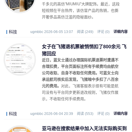
千多元的高仿“MIUMIU”大牌配饰。最近，这段
短视频在平台热传，该仿冒产品的热销，也撕
开奢侈品高仿泛滥的隐秘面纱。
科技
ugmbbc 2026-06-05 13:07
阅读 (249)
评论 (0)
详细内容
女子在飞猪退机票被悄悄扣了800余元 飞
猪回应
近日，蓝女士通过
办理国际机票退票时遭遇不
合理扣费，平台页面标注所有手续费均由航空
公司收取、自身不收取任何费用。可蓝女士向
承运航司核实后发现，飞猪暗中多扣了八百余
元的费用。
对此，飞猪客服表示很有可能是航
司没有与平台同步更新退改规则，飞猪仅作展
示，不收取任何手续费用。
科技
ugmbbc 2026-06-04 20:39
阅读 (553)
评论 (0)
详细内容
亚马逊在搜索结果中加入无法实际购买到