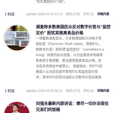
“抗生素超标37.5倍”。
科技
ugmbbc 2026-05-28 13:13
阅读 (378)
评论 (3)
详细内容
调查称多数美国民众反对数字价签与“监控
定价” 担忧其推高食品价格
一项最新调查显示，大多数美国民众对电子货
架标签（Electronic Shelf Labels，简称ESL，
即数字价签）和所谓“监控定价”（surveillance p
ricing）持强烈反对态度，认为这类技术将被零
售商用于更频繁、更迅速地提高商品价格，应
当在杂货商店中被禁止。 调查指出，约67%的
美国人认为应在超市禁用ESL和监控定价技
术，其中65%的受访选民认为数字价签会推高
食品价格，68%的人认为监控定价同样会导致
价格上涨。
科技
ugmbbc 2026-05-28 00:12
阅读 (273)
评论 (0)
详细内容
刘强东最新内部讲话：想尽一切办法保住
兄弟们的饭碗