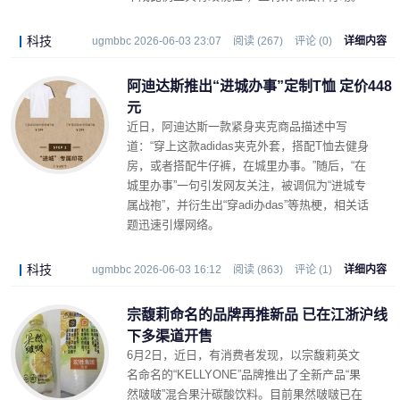
科技
ugmbbc 2026-06-03 23:07
阅读 (267)
评论 (0)
详细内容
阿迪达斯推出“进城办事”定制T恤 定价448
元
近日，阿迪达斯一款紧身夹克商品描述中写
道：“穿上这款adidas夹克外套，搭配T恤去健身
房，或者搭配牛仔裤，在城里办事。”随后，“在
城里办事”一句引发网友关注，被调侃为“进城专
属战袍”，并衍生出“穿adi办das”等热梗，相关话
题迅速引爆网络。
科技
ugmbbc 2026-06-03 16:12
阅读 (863)
评论 (1)
详细内容
宗馥莉命名的品牌再推新品 已在江浙沪线
下多渠道开售
6月2日，近日，有消费者发现，以宗馥莉英文
名命名的“KELLYONE”品牌推出了全新产品“果
然啵啵”混合果汁碳酸饮料。目前果然啵啵已在