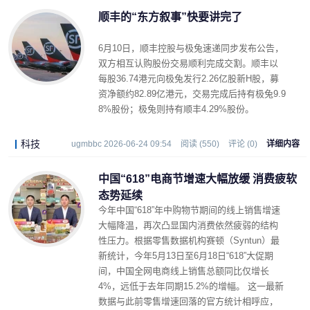
顺丰的“东方叙事”快要讲完了
6月10日，顺丰控股与极兔速递同步发布公告，
双方相互认购股份交易顺利完成交割。顺丰以
每股36.74港元向极兔发行2.26亿股新H股，募
资净额约82.89亿港元，交易完成后持有极兔9.9
8%股份；极兔则持有顺丰4.29%股份。
科技
ugmbbc 2026-06-24 09:54
阅读 (550)
评论 (0)
详细内容
中国“618”电商节增速大幅放缓 消费疲软
态势延续
今年中国“618”年中购物节期间的线上销售增速
大幅降温，再次凸显国内消费依然疲弱的结构
性压力。根据零售数据机构赛顿（Syntun）最
新统计，今年5月13日至6月18日“618”大促期
间，中国全网电商线上销售总额同比仅增长
4%，远低于去年同期15.2%的增幅。 这一最新
数据与此前零售增速回落的官方统计相呼应，