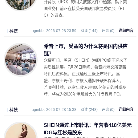
开募股（IPO）的相关披露文件中透露，旗下美
国业务目前正在接受美国联邦贸易委员会（FT
C）的调查。
科技
ugmbbc 2026-07-28 23:59
阅读 (144)
评论 (0)
详细内容
希音上市，受益的为什么将是国内供应
链？
众望所归，希音（SHEIN）港股IPO终于迎来了
实质性进展。7月26日晚间，希音向港交所更新
聆讯后资料集，正式通过主板上市聆讯。高
盛、摩根士丹利、摩根大通担任联席保荐人。
若顺利挂牌，这家年收入超400亿美元的时尚品
牌，将成为2026年港股最大的时尚品牌IPO。
科技
ugmbbc 2026-07-28 15:38
阅读 (248)
评论 (0)
详细内容
SHEIN通过上市聆讯：年营收418亿美元
IDG与红杉是股东