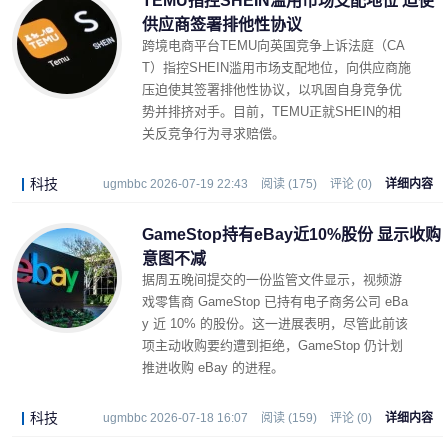
TEMU指控SHEIN滥用市场支配地位 迫使
供应商签署排他性协议
跨境电商平台TEMU向英国竞争上诉法庭（CA
T）指控SHEIN滥用市场支配地位，向供应商施
压迫使其签署排他性协议，以巩固自身竞争优
势并排挤对手。目前，TEMU正就SHEIN的相
关反竞争行为寻求赔偿。
科技
ugmbbc 2026-07-19 22:43
阅读 (175)
评论 (0)
详细内容
GameStop持有eBay近10%股份 显示收购
意图不减
据周五晚间提交的一份监管文件显示，视频游
戏零售商 GameStop 已持有电子商务公司 eBa
y 近 10% 的股份。这一进展表明，尽管此前该
项主动收购要约遭到拒绝，GameStop 仍计划
推进收购 eBay 的进程。
科技
ugmbbc 2026-07-18 16:07
阅读 (159)
评论 (0)
详细内容