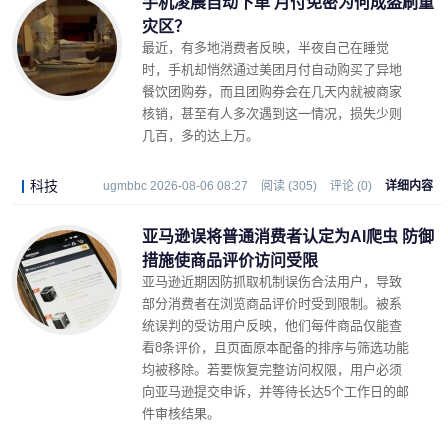
手机凌晨自动下单 月付免密为何成盗刷重
灾区？
最近，有多地消费者反映，半夜自己在睡觉
时，手机却悄然通过美团月付自动购买了异地
餐饮团购券，而且团购券会在几天内就被商家
核销，甚至有人多次遇到这一情况，损失少则
几百，多的达上万。
科技
ugmbbc 2026-08-06 08:27
阅读 (305)
评论 (0)
详细内容
亚马逊误将普通消费者认定为AI爬虫 防御
措施使商品评价访问受限
亚马逊近期因防抓取机制误伤合法用户，导致
部分消费者在浏览商品评价时受到限制。被系
统误判的受访用户反映，他们每件商品仅能查
看8条评价，且页面原本配备的排序与筛选功能
均被移除。若要恢复完整访问权限，用户必须
向亚马逊提交申诉，并等待长达5个工作日的邮
件审核结果。