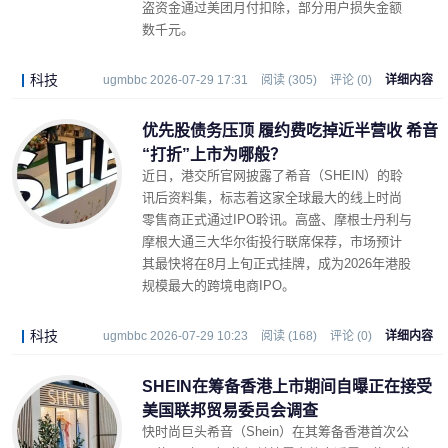
盗资金通过美团月付扣除，部分用户损失金额
数千元。
科技
ugmbbc 2026-07-29 17:31
阅读 (305)
评论 (0)
详细内容
优先股债务压顶 履约费吃掉近半营收 希音
“打折”上市为哪般？
近日，港交所官网披露了希音（SHEIN）的聆
讯后资料集，标志着这家全球最大的线上时尚
零售商正式通过IPO聆讯。高盛、摩根士丹利与
摩根大通三大华尔街投行联席保荐，市场预计
其最快将在8月上旬正式挂牌，成为2026年港股
规模最大的跨境电商IPO。
科技
ugmbbc 2026-07-29 10:23
阅读 (168)
评论 (0)
详细内容
SHEIN在筹备香港上市期间自曝正在接受
美国联邦贸易委员会调查
快时尚巨头希音（Shein）在其筹备香港首次公