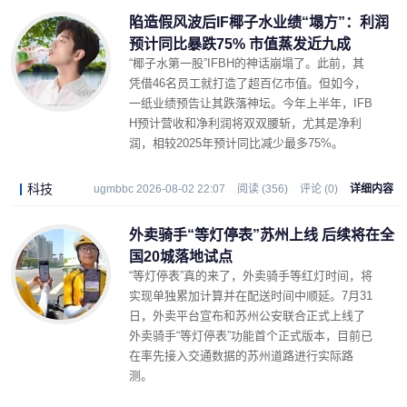
陷造假风波后IF椰子水业绩“塌方”：利润
预计同比暴跌75% 市值蒸发近九成
“椰子水第一股”IFBH的神话崩塌了。此前，其
凭借46名员工就打造了超百亿市值。但如今，
一纸业绩预告让其跌落神坛。今年上半年，IFB
H预计营收和净利润将双双腰斩，尤其是净利
润，相较2025年预计同比减少最多75%。
科技
ugmbbc 2026-08-02 22:07
阅读 (356)
评论 (0)
详细内容
外卖骑手“等灯停表”苏州上线 后续将在全
国20城落地试点
“等灯停表”真的来了，外卖骑手等红灯时间，将
实现单独累加计算并在配送时间中顺延。7月31
日，外卖平台宣布和苏州公安联合正式上线了
外卖骑手“等灯停表”功能首个正式版本，目前已
在率先接入交通数据的苏州道路进行实际路
测。