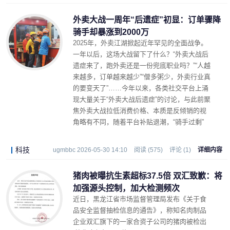
外卖大战一周年“后遗症”初显：订单骤降
骑手却暴涨到2000万
2025年，外卖江湖掀起近年罕见的全面战争。
一年以后，这场大战留下了什么？“外卖大战后
遗症来了，跑外卖还是一份兜底职业吗？”“人越
来越多，订单越来越少”“僧多粥少，外卖行业真
的要变天了”……今年以来，各类社交平台上涌
现大量关于“外卖大战后遗症”的讨论，与此前聚
焦外卖大战拉低消费价格、本质是反倾销的视
角略有不同，随着平台补贴退潮，“骑手过剩”
“单量下降”“骑手收入被摊薄”等外卖大战带来的
“后遗症”正日渐凸显。
科技
ugmbbc 2026-05-30 14:10
阅读 (575)
评论 (1)
详细内容
猪肉被曝抗生素超标37.5倍 双汇致歉：将
加强源头控制，加大检测频次
近日，黑龙江省市场监督管理局发布《关于食
品安全监督抽检信息的通告》，称知名肉制品
企业双汇旗下的一家合资子公司的猪肉被检出