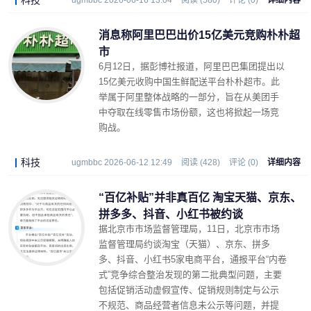
科技
ugmbbc 2026-06-16 13:04
阅读 (580)
评论 (0)
详细内容
消息称阿里巴巴出价15亿美元竞购朴朴超
市
6月12日，据彭博社报道，阿里巴巴集团提出以
15亿美元收购中国生鲜配送平台朴朴超市。此
举属于阿里整体战略的一部分，旨在从美团手
中夺取在线零售市场份额，这也将掀起一场竞
购战。
科技
ugmbbc 2026-06-12 12:49
阅读 (428)
评论 (0)
详细内容
“百亿补贴”并非真百亿 淘宝天猫、京东、
拼多多、抖音、小红书被约谈
据北京市市场监督管理局，11日，北京市市场
监督管理局约谈淘宝（天猫）、京东、拼多
多、抖音、小红书5家电商平台，通报平台“内卷
式”竞争综合整治发现的第二批典型问题，主要
包括促销活动虚假宣传、促销规则制定与公示
不规范、商品经营者信息未公示等问题，并提