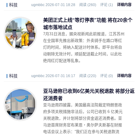
科技
ugmbbc 2026-07-31 18:28
阅读 (260)
评论 (1)
详细内容
美团正式上线“等灯停表”功能 将在20余个
城市落地试点
7月31日消息，据央视新闻此前报道，江苏苏州
在全国率先推出新政策：外卖骑手在路口等红
灯的时间，将纳入配送计时体系。即平台将自
动剔除无效计时，顺延配送截止时间，以此杜
绝闯红灯配送等乱象。
科技
ugmbbc 2026-07-31 16:17
阅读 (220)
评论 (0)
详细内容
亚马逊称已收到6亿美元关税退款 将部分返
还消费者
亚马逊周四披露，美国最高法院裁定特朗普政
府多项关税措施非法后，公司已收到 6 亿美元
关税退款，并计划将部分资金返还消费者。亚
马逊首席财务官布莱恩・奥尔萨夫斯基在财报
电话会议上表示：“我们正在参与关税退款流