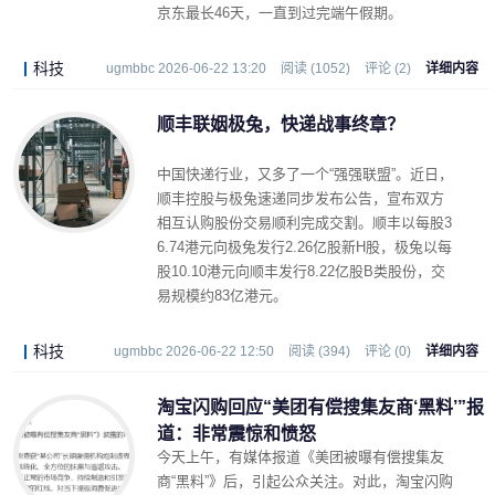
京东最长46天，一直到过完端午假期。
科技
ugmbbc 2026-06-22 13:20
阅读 (1052)
评论 (2)
详细内容
顺丰联姻极兔，快递战事终章？
中国快递行业，又多了一个“强强联盟”。近日，
顺丰控股与极兔速递同步发布公告，宣布双方
相互认购股份交易顺利完成交割。顺丰以每股3
6.74港元向极兔发行2.26亿股新H股，极兔以每
股10.10港元向顺丰发行8.22亿股B类股份，交
易规模约83亿港元。
科技
ugmbbc 2026-06-22 12:50
阅读 (394)
评论 (0)
详细内容
淘宝闪购回应“美团有偿搜集友商‘黑料’”报
道：非常震惊和愤怒
今天上午，有媒体报道《美团被曝有偿搜集友
商“黑料”》后，引起公众关注。对此，淘宝闪购