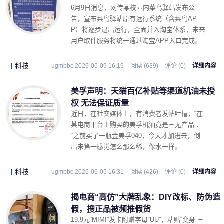
6月9日消息，网传某校园内菜鸟驿站发布公
告，宣布菜鸟驿站原有运行系统（含菜鸟AP
P）将逐步退出运行，全面并入淘宝体系，未来
用户取件服务将统一通过淘宝APP入口完成。
科技
ugmbbc 2026-06-09 16:19
阅读 (639)
评论 (0)
详细内容
美孚声明：天猫百亿补贴等渠道机油未授
权 无法保证质量
近日，在社交媒体上，有消费者发帖吐槽，“在
某电商平台上购买的美孚机油竟是三无产品”、
“之前买了一瓶金美孚040，今天才加进去，倒
出来第一感觉怎么那么稀，像水一样。”
科技
ugmbbc 2026-06-05 16:31
阅读 (426)
评论 (0)
详细内容
揭电商“高仿”大牌乱象：DIY改标、防伪造
假，搜正品被频推假货
19.9元“MIMI”发卡附赠字母“UU”，粘贴“变身”三