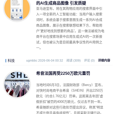
的AI生成商品图像 引发质疑
亚马逊宣布，将在其购物应用的搜索界面中引
入一项全新的人工智能功能：当用户输入搜索
词时，系统会基于搜索意图生成一系列AI合成
商品图像，展示在搜索联想结果下方，帮助用
户“更好地找到想要的商品”。这一做法被视为电
商平台在搜索场景中应用生成式AI的一次新尝
试，但也被认为是目前最具争议性的AI用例之
一。
科技
ugmbbc 2026-06-04 00:32
阅读 (309)
评论 (0)
详细内容
希音法国再受2250万欧元重罚
当地时间6月3日，法国财政部（Bercy）宣布，
对快时尚电商平台希音（SHEIN）开出2250万
欧元（约合1.76亿元）罚单。这距离去年因“虚
假折扣”被罚的4000万欧元，仅过去不到一年。
希音随即对这些行政处罚提出异议，称其“明显
不成比例且具有歧视性”，且将采取法律行动。