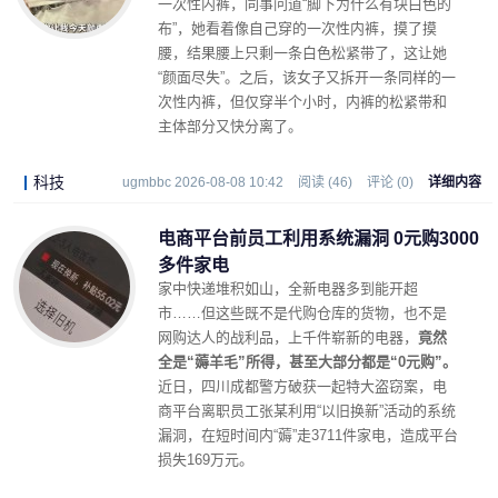
一次性内裤，同事问道“脚下为什么有块白色的
布”，她看着像自己穿的一次性内裤，摸了摸
腰，结果腰上只剩一条白色松紧带了，这让她
“颜面尽失”。之后，该女子又拆开一条同样的一
次性内裤，但仅穿半个小时，内裤的松紧带和
主体部分又快分离了。
科技
ugmbbc 2026-08-08 10:42
阅读 (46)
评论 (0)
详细内容
电商平台前员工利用系统漏洞 0元购3000
多件家电
家中快递堆积如山，全新电器多到能开超
市……但这些既不是代购仓库的货物，也不是
网购达人的战利品，上千件崭新的电器，
竟然
全是“薅羊毛”所得，甚至大部分都是“0元购”。
近日，四川成都警方破获一起特大盗窃案，电
商平台离职员工张某利用“以旧换新”活动的系统
漏洞，在短时间内“薅”走3711件家电，造成平台
损失169万元。