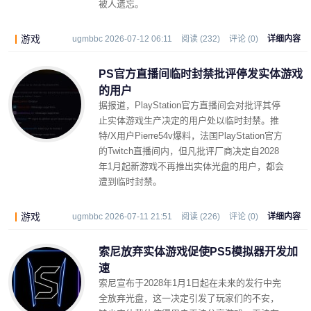
被人遗忘。
游戏
ugmbbc 2026-07-12 06:11
阅读 (232)
评论 (0)
详细内容
PS官方直播间临时封禁批评停发实体游戏
的用户
据报道，PlayStation官方直播间会对批评其停
止实体游戏生产决定的用户处以临时封禁。推
特/X用户Pierre54v爆料，法国PlayStation官方
的Twitch直播间内，但凡批评厂商决定自2028
年1月起新游戏不再推出实体光盘的用户，都会
遭到临时封禁。
游戏
ugmbbc 2026-07-11 21:51
阅读 (226)
评论 (0)
详细内容
索尼放弃实体游戏促使PS5模拟器开发加
速
索尼宣布于2028年1月1日起在未来的发行中完
全放弃光盘，这一决定引发了玩家们的不安，