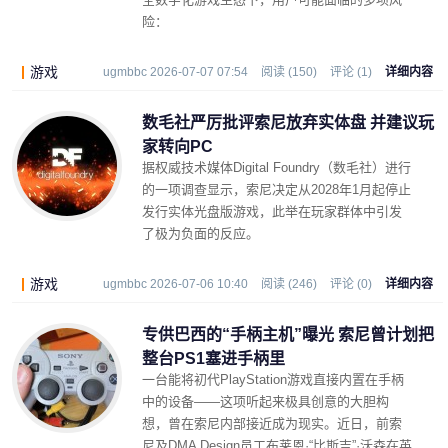
险：
游戏
ugmbbc 2026-07-07 07:54
阅读 (150)
评论 (1)
详细内容
数毛社严厉批评索尼放弃实体盘 并建议玩
家转向PC
据权威技术媒体Digital Foundry（数毛社）进行
的一项调查显示，索尼决定从2028年1月起停止
发行实体光盘版游戏，此举在玩家群体中引发
了极为负面的反应。
游戏
ugmbbc 2026-07-06 10:40
阅读 (246)
评论 (0)
详细内容
专供巴西的“手柄主机”曝光 索尼曾计划把
整台PS1塞进手柄里
一台能将初代PlayStation游戏直接内置在手柄
中的设备——这项听起来极具创意的大胆构
想，曾在索尼内部接近成为现实。近日，前索
尼及DMA Design员工布莱恩·“比斯吉”·沃森在英