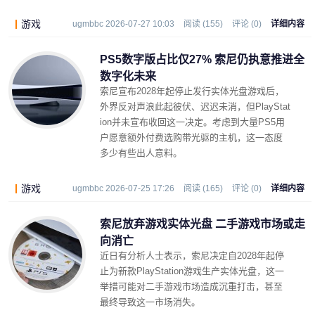
游戏
ugmbbc 2026-07-27 10:03
阅读 (155)
评论 (0)
详细内容
PS5数字版占比仅27% 索尼仍执意推进全
数字化未来
索尼宣布2028年起停止发行实体光盘游戏后，
外界反对声浪此起彼伏、迟迟未消，但PlayStat
ion并未宣布收回这一决定。考虑到大量PS5用
户愿意额外付费选购带光驱的主机，这一态度
多少有些出人意料。
游戏
ugmbbc 2026-07-25 17:26
阅读 (165)
评论 (0)
详细内容
索尼放弃游戏实体光盘 二手游戏市场或走
向消亡
近日有分析人士表示，索尼决定自2028年起停
止为新款PlayStation游戏生产实体光盘，这一
举措可能对二手游戏市场造成沉重打击，甚至
最终导致这一市场消失。