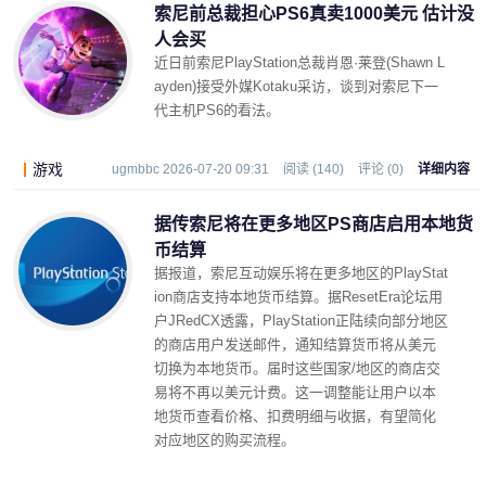
索尼前总裁担心PS6真卖1000美元 估计没
人会买
近日前索尼PlayStation总裁肖恩·莱登(Shawn L
ayden)接受外媒Kotaku采访，谈到对索尼下一
代主机PS6的看法。
游戏
ugmbbc 2026-07-20 09:31
阅读 (140)
评论 (0)
详细内容
据传索尼将在更多地区PS商店启用本地货
币结算
据报道，索尼互动娱乐将在更多地区的PlayStat
ion商店支持本地货币结算。据ResetEra论坛用
户JRedCX透露，PlayStation正陆续向部分地区
的商店用户发送邮件，通知结算货币将从美元
切换为本地货币。届时这些国家/地区的商店交
易将不再以美元计费。这一调整能让用户以本
地货币查看价格、扣费明细与收据，有望简化
对应地区的购买流程。