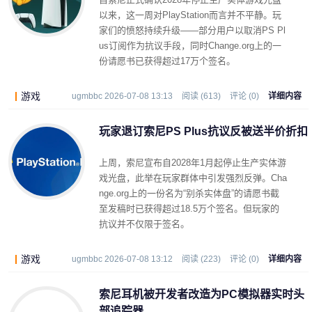
以来，这一周对PlayStation而言并不平静。玩
家们的愤怒持续升级——部分用户以取消PS Pl
us订阅作为抗议手段，同时Change.org上的一
份请愿书已获得超过17万个签名。
游戏
ugmbbc 2026-07-08 13:13
阅读 (613)
评论 (0)
详细内容
玩家退订索尼PS Plus抗议反被送半价折扣
上周，索尼宣布自2028年1月起停止生产实体游
戏光盘，此举在玩家群体中引发强烈反弹。Cha
nge.org上的一份名为“别杀实体盘”的请愿书截
至发稿时已获得超过18.5万个签名。但玩家的
抗议并不仅限于签名。
游戏
ugmbbc 2026-07-08 13:12
阅读 (223)
评论 (0)
详细内容
索尼耳机被开发者改造为PC模拟器实时头
部追踪器