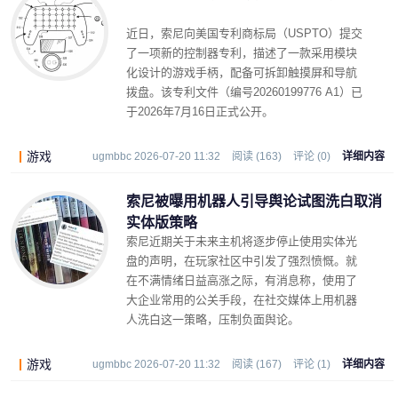
近日，索尼向美国专利商标局（USPTO）提交
了一项新的控制器专利，描述了一款采用模块
化设计的游戏手柄，配备可拆卸触摸屏和导航
拨盘。该专利文件（编号20260199776 A1）已
于2026年7月16日正式公开。
游戏
ugmbbc 2026-07-20 11:32
阅读 (163)
评论 (0)
详细内容
索尼被曝用机器人引导舆论试图洗白取消
实体版策略
索尼近期关于未来主机将逐步停止使用实体光
盘的声明，在玩家社区中引发了强烈愤慨。就
在不满情绪日益高涨之际，有消息称，使用了
大企业常用的公关手段，在社交媒体上用机器
人洗白这一策略，压制负面舆论。
游戏
ugmbbc 2026-07-20 11:32
阅读 (167)
评论 (1)
详细内容