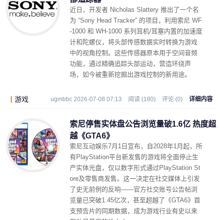
近日，开发者 Nicholas Slattery 推出了一个名
为 “Sony Head Tracker” 的项目，利用索尼 WF
-1000 和 WH-1000 系列耳机/耳塞内置的加速度
计和陀螺仪，将头部传感数据实时转换为游戏
中的视角控制。这些传感器原本用于空间音频
功能，通过精确追踪头部运动，营造环绕声
场，如今被重新挖掘出游戏控制的新用途。
游戏
ugmbbc 2026-07-08 07:13
阅读 (180)
评论 (0)
详细内容
索尼停售实体盘公告浏览量破1.6亿 热度超
越《GTA6》
索尼互动娱乐7月1日宣布，自2028年1月起，所
有PlayStation平台新发售的游戏将全面停止生
产实体光盘，仅以数字形式通过PlayStation St
ore及零售商发售。这一决定在社交媒体上引发
了史无前例的反响——官方社交账号公告帖浏
览量已突破1.45亿次，甚至超越了《GTA6》首
支预告片的同期数据，成为游戏行业有史以来