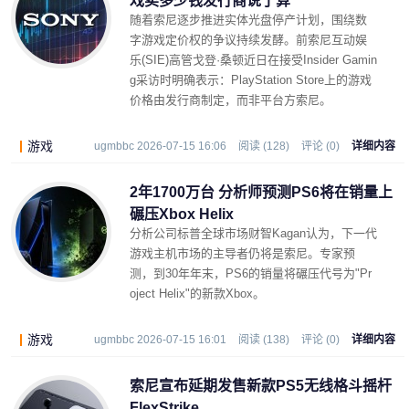
戏卖多少钱发行商说了算
随着索尼逐步推进实体光盘停产计划，围绕数
字游戏定价权的争议持续发酵。前索尼互动娱
乐(SIE)高管戈登·桑顿近日在接受Insider Gamin
g采访时明确表示：PlayStation Store上的游戏
价格由发行商制定，而非平台方索尼。
游戏
ugmbbc 2026-07-15 16:06
阅读 (128)
评论 (0)
详细内容
2年1700万台 分析师预测PS6将在销量上
碾压Xbox Helix
分析公司标普全球市场财智Kagan认为，下一代
游戏主机市场的主导者仍将是索尼。专家预
测，到30年年末，PS6的销量将碾压代号为"Pr
oject Helix"的新款Xbox。
游戏
ugmbbc 2026-07-15 16:01
阅读 (138)
评论 (0)
详细内容
索尼宣布延期发售新款PS5无线格斗摇杆
FlexStrike