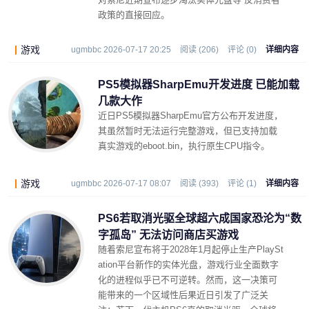
政策的直接回应。
游戏
ugmbbc 2026-07-17 20:25
阅读 (206)
评论 (0)
详细内容
PS5模拟器SharpEmu开发进度 已能加载
几款大作
近日PS5模拟器SharpEmu官方公布开发进度，
其虽然暂时无法运行完整游戏，但已支持加载
真实游戏的eboot.bin，执行原生CPU指令。
游戏
ugmbbc 2026-07-17 08:07
阅读 (393)
评论 (1)
详细内容
PS6若取消光驱全球超六成国家恐沦为“数
字孤岛” 无法访问商店买游戏
随着索尼宣布将于2028年1月起停止生产PlaySt
ation平台新作的实体光盘，游戏行业全面数字
化的进程似乎已不可逆转。然而，这一决策可
能带来的一个区域性后果近日引发了广泛关