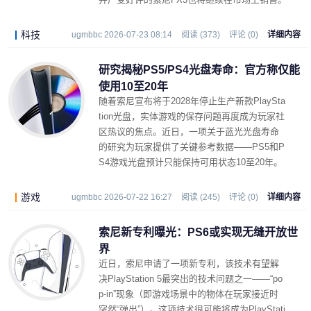
科技
ugmbbc 2026-07-23 08:14
阅读 (373)
评论 (0)
详细内容
研究揭秘PS5/PS4光盘寿命：官方称仅能
使用10至20年
随着索尼宣布将于2028年停止生产新款PlaySta
tion光盘，实体游戏的保存问题再度成为玩家社
区热议的焦点。近日，一项关于蓝光光盘寿命
的研究为玩家提供了关键参考数据——PS5和P
S4游戏光盘预计只能保持可用状态10至20年。
游戏
ugmbbc 2026-07-22 16:27
阅读 (245)
评论 (0)
详细内容
索尼新专利曝光：PS6或实现无缝开放世
界
近日，索尼申请了一项新专利，该技术有望解
决PlayStation 5最突出的技术问题之一——“po
p-in”现象（即游戏场景中的物体在玩家接近时
突然“弹出”）。这项技术很可能将成为PlayStati