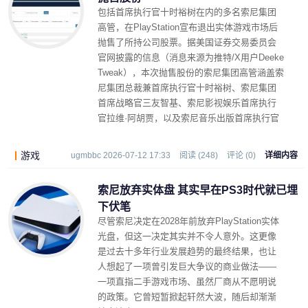
包括首席执行官十时裕树在内的多名索尼集团
高管，在PlayStation宣布退出实体游戏市场后
抛售了所持公司股票。据美国证券交易委员会
官网披露的信息（消息来源为推特/X用户Deeke
Tweak），本次抛售股份的索尼集团高管涵盖索
尼集团总裁兼首席执行官十时裕树、索尼集团
首席战略官三友智基、索尼影视娱乐首席执行
官拉维·阿胡贾，以及索尼音乐出版首席执行官
乔恩·普拉特。
游戏
ugmbbc 2026-07-12 17:33
阅读 (248)
评论 (0)
详细内容
索尼放弃实体盘 其实早在PS3时代就已埋
下伏笔
尽管索尼决定在2028年前放弃PlayStation实体
光盘，但这一决定其实并不令人意外。这更像
是过去十多年行业发展趋势的最终结果，也让
人想起了一项曾引发巨大争议的商业做法——
一项直指二手游戏市场、虽然厂商从不愿明说
的政策。它曾短暂掀起轩然大波，随后却渐渐