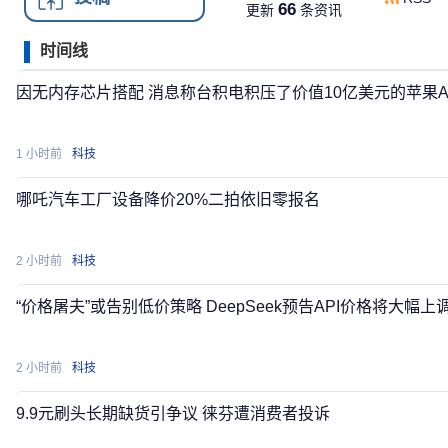
66
更新
条
资讯
时间线
因无内存芯片搭配 消息称台积电积压了价值10亿美元的苹果A20 
1 小时前
科技
哪吒汽车工厂设备降价20%二拍依旧零报名
2 小时前
科技
“价格屠夫”或告别低价策略 DeepSeek预告API价格将大幅上
2 小时前
科技
9.9元刷头长期缺货引争议 徕芬遭消费者投诉