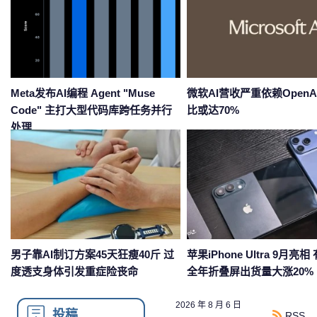
Google Gemini换帅 首席科学家带
手机凌晨自动下单 月付免
三个大牛出走创业
盗刷重灾区？
斯
DeepSeek公告：API服务将大幅涨
华为小米长协锁产能 长鑫
水
价
低于甚至高于三星和SK海
2026 年 8 月 6 日
投稿
RSS