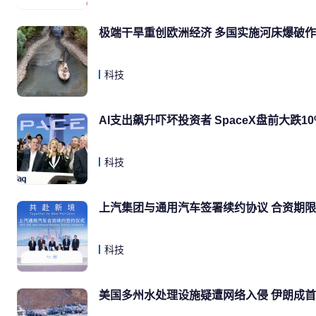
极端干旱重创欧洲经济 多国实施河床爆破
科技
AI支出飙升吓坏投资者 SpaceX盘前大跌10
科技
上汽集团与通用汽车签署续约协议 合资期限延
科技
美国多州水处理设施疑遭网络入侵 伊朗成