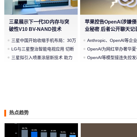
三星展示下一代3D内存与突
苹果控告OpenAI涉嫌
破性V10 BV-NAND技术
业秘密 后者公开聊天记
指对方“打错算盘”
三星中国开始收缩手机布局：30万
Anthropic、OpenAI等
元月销售额不达标门店 将被逐步
LG与三星整治智能电视应用 切断
盟《人工智能法案》全新
OpenAI为网红举办奢华
清退
后台偷偷共享带宽的违规行为
三星拟引入喷墨涂层新技术 助力
审查
批：2000美元一晚 遭讽“
OpenAI等模型接连失控
Galaxy S27 Ultra进一步缩减镜头
邦”
谁该承担法律责任？
模组厚度
热点趋势