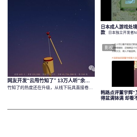
5090刚付完款就被要求加价 华硕因涨价取消订单引众怒
日本成人游戏处境
4 小时前
科技
款
日本独立开发者N
绝
天价订单引争议：现在的RTX 5090还是游戏显卡吗？
影视
4 小时前
科技
网友开发“云甩竹知了” 13万人听“余音绕梁”
竹知了的热度还在升级，从线下玩具直接卷到了线上。有网
韩路点评董宇辉“
得盆满钵满 却看
《功夫女足》联合导