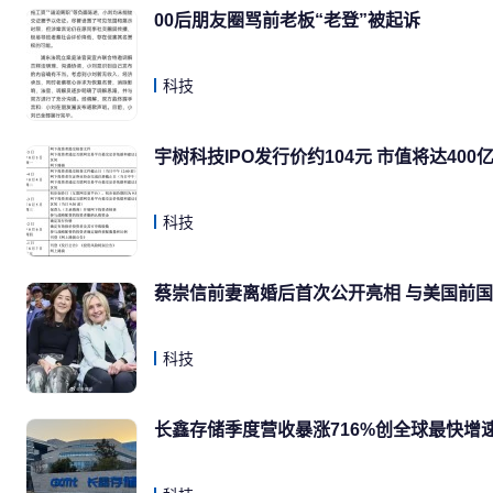
00后朋友圈骂前老板“老登”被起诉
科技
宇树科技IPO发行价约104元 市值将达400
科技
蔡崇信前妻离婚后首次公开亮相 与美国前
科技
长鑫存储季度营收暴涨716%创全球最快增速