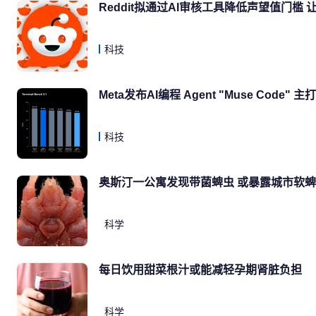
Reddit拟通过AI审核工具降低声望值门槛
科技
Meta发布AI编程 Agent "Muse Cod
科技
奥斯汀一公寓发现带菌蜱虫 或暴露城市软
科学
每日饮用甜菜根汁或能减轻孕期肾脏负担
科学