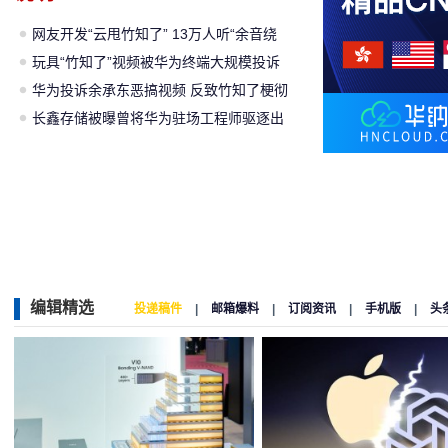
网友开发“云甩竹知了” 13万人听“余音绕
梁”
玩具“竹知了”视频被华为终端大规模投诉
下架
华为投诉余承东恶搞视频 反致竹知了梗彻
底出圈
长鑫存储被曝曾将华为驻场工程师驱逐出
研发基地
编辑精选
投递稿件
|
邮箱爆料
|
订阅资讯
|
手机版
|
头