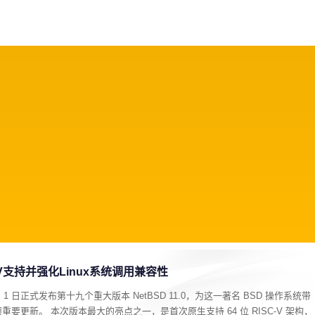
戏
动漫
趣闻
科学
软件
主题
排行
SC-V支持并强化Linux系统调用兼容性
8 月 1 日正式发布第十九个重大版本 NetBSD 11.0，为这一著名 BSD 操作系统带
更新。 本次版本最大的亮点之一，是首次原生支持 64 位 RISC-V 架构，