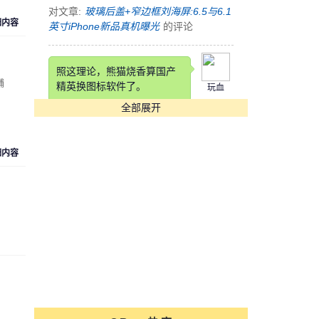
对文章:
玻璃后盖+窄边框刘海屏:6.5与6.1
细内容
英寸iPhone新品真机曝光
的评论
照这理论，熊猫烧香算国产
铺
精英换图标软件了。
玩血
全部展开
对文章:
快压发布告用户书 称国产软件生
存实乃不易
的评论
细内容
这锤子也是锤子得狠，改个
铲铲名字
cyk553312
对文章:
罗永浩自曝锤子科技要改名：“锤
子”在四川不太雅观
的评论
[s:哭]看到Annual Income那
项我估计在座各位都活不长
魏魏
了。。。。