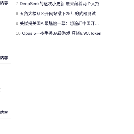
jimmyfluore
细内容
7
DeepSeek的这次小更新 原来藏着两个大招
对文章:
玩家网吧玩《绝地求生：大逃
8
五角大楼从公开网站撤下25年的武器测试报告 担心对手借AI挖掘漏洞
杀》开挂被制裁 网管无限重启其电脑
的
评论
9
美媒揭美国AI最尴尬一幕：想追赶中国开源模型 却没人愿意投钱
10
Opus 5一夜手搓3A级游戏 狂烧6.9亿Token
户
“人工智障”果不其然。[s:黑]
Cloud_Atlas
对文章:
Siri再闹乌龙：将西语神曲
细内容
《Despacito》认作保加利亚国歌
的评论
“复兴号”从北京到上海跑一
趟，单程1318公里，记录的
项
匿名人士
数据达300多兆。相比之下，
73万字的《红楼梦》所占数
据空间仅有1.7兆。 亏你想的
细内容
出来 这么比
来自
湖北武汉
的匿名人士对文章:
“复兴号”
上的黑科技：往返一趟京沪省电5000度