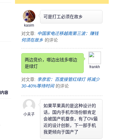
可是打工必须在故乡
kasim
对文章:
中国家电迁移越南第三波：赚钱
何须在故乡
的评论
两边竞价，哪边出钱多哪边
是绿灯
frankh
对文章:
李彦宏：百度接管红绿灯 将减少
30-40%等待时间
的评论
细内容
如果苹果真的是这种设计的
话，国内手机市场份额肯定
小夫子
会被国产机蚕食，有了OV最
近的设计创新，下一部手机
时
我更倾向于国产了