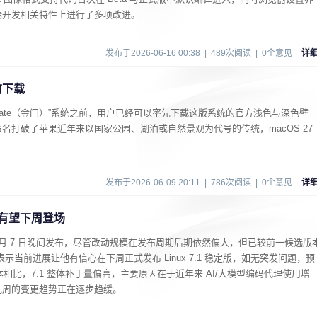
端开发相关特性上进行了多项改进。
发布于2026-06-16 00:38 | 489次阅读 | 0个意见
详
前下载
den Gate（金门）”系统之前，用户已经可以率先下载这版系统的官方浅色与深色壁
名打破了苹果近年来以国家公园、湖泊或自然景观为代号的传统，macOS 27
发布于2026-06-09 20:11 | 786次阅读 | 0个意见
详
稳定版有望下周登场
东部时间 6 月 7 日晚间发布，尽管改动规模在发布周期后期依然偏大，但已较前一候选版
当前进展让他有信心在下周正式发布 Linux 7.1 稳定版，如无突发问题，预
常版本相比，7.1 整体补丁量偏高，主要原因在于近年来 AI/大模型编码代理使用增
几周的变更趋势正在逐步趋缓。