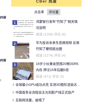
CBer 热度
对文章:
你还能活多久？这个寿命计算器
可以给出答案
点击率
的评论
评论量
细内容
鸿蒙智行发布“竹知了”相关情
1
刚看完王老吉的贴，刚下的
况说明
结论，老鼠实验不适用于
牛天王
阅读 (1168) 评论 (6)
人。
华为投诉余承东恶搞视频 反致
2
对文章:
吃胖算我输 华人学者今日带来减
竹知了梗彻底出圈
肥新思路
的评论
阅读 (1274) 评论 (4)
细内容
18岁小伙重金怒囤20根DDR5
3
开了一年了，操控很好 -
内存 押注15年后翻5倍
Forza Horizon 3 用户
Yeb123
阅读 (471) 评论 (3)
本
对文章:
全球最快量产SUV兰博基尼Urus
4
全球最小GPU成功点亮 实测3D图形渲染达15帧
正式发布 中国售价313万
的评论
5
中国首条全流程自主光刻胶产线正式投产
6
互联网流量，崩塌了
国有国法，咖有咖规