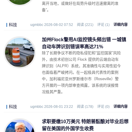
离开当地，或做好在局势升级时迅速撤离的准
备”。
科技
ugmbbc 2026-08-02 07:52
阅读 (221)
评论 (1)
详细内容
加州Flock警用AI监控镜头频出错 一城镇
自动车牌识别错误率高达71%
除了长期争议不断的隐私侵犯和“监控国家”风险
外，由技术初创公司 Flock 提供的云端自动车
牌识别（ALPR）系统，其准确性与实用性如今
也面临着严峻拷问。在一起极具代表性的案例
中，加利福尼亚州罗斯维尔市（Roseville）警
方开展的一项内部审查揭露，该系统的误报情
况极其严重。
科技
ugmbbc 2026-08-01 23:22
阅读 (178)
评论 (0)
详细内容
求职要缴10万美元 特朗普酝酿对毕业后想
留在美国的外国学生收费