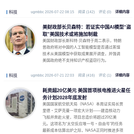
科技
ugmbbc 2026-07-22 08:15
阅读 (142)
评论 (0)
详细内容
美财政部长贝森特：若证实中国AI模型“盗
取”美国技术或将施加制裁
美国财政部长斯科特·贝森特于周二表示，特朗
普政府将对中国的人工智能模型是否通过蒸馏
技术从美国模型中获取成果展开调查，并强调
美国政府绝不支持知识产权盗窃行为。
科技
ugmbbc 2026-07-21 22:03
阅读 (416)
评论 (1)
详细内容
耗资超20亿美元 美国首项核电推进火星任
务计划2028年底发射
美国国家航空航天局（NASA）本周证实局长贾
里德・艾萨克曼一项宏大计划——建造核动力
飞船并奔赴火星，项目总造价将超过20亿美
元。这项名为“太空反应堆一号・自由号”的任务
最新成本估算出炉之际，NASA正同时推进多项