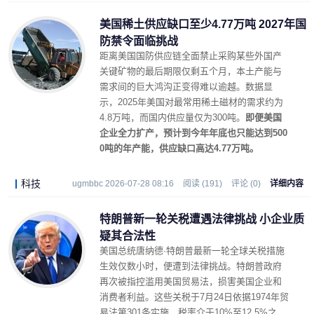
美国稀土供应缺口至少4.77万吨 2027年国
防禁令面临挑战
距离美国国防供应链全面禁止采购某些外国产
关键矿物的最后期限仅剩五个月，本土产能与
需求间的巨大鸿沟正变得难以逾越。数据显
示，2025年美国对最常用稀土磁材的需求约为
4.8万吨，而国内供应量仅为300吨。
即便美国
企业全力扩产，预计到今年年底也只能达到500
0吨的年产能，供应缺口高达4.77万吨。
科技
ugmbbc 2026-07-28 08:16
阅读 (191)
评论 (0)
详细内容
特朗普新一轮关税遭遇法律挑战 小企业质
疑其合法性
美国总统唐纳德·特朗普最新一轮全球关税措施
生效仅数小时，便遭到法律挑战。特朗普政府
再次被指控滥用美国贸易法，损害美国企业和
消费者利益。这些关税于7月24日依据1974年贸
易法第301条实施，税率介于10%至12.5%之