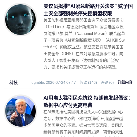
美议员拟推“AI紧急断路开关法案” 赋予国
土安全部强制关停失控模型权限
美国加利福尼亚州第36国会选区众议员泰德·刘
（Ted Lieu）与德克萨斯州第1st国会选区众议
员纳撒尼尔·莫兰（Nathaniel Moran）联合起草
了一项名为《AI紧急断路器法案》（AI Kill Swi
tch Act）的拟议立法。该法案旨在赋予美国国
土安全部（DHS）在应对紧急威胁事件时，向
大型人工智能开发商下达强制指令的广泛权
力，要求其关闭或暂停正在运行的AI模型。
科技
ugmbbc 2026-07-24 07:47
阅读 (146)
评论 (0)
详细内容
AI用电太猛引民众抗议 特朗普发起倡议：
数据中心应付更高电费
在AI热潮推动美国科技巨头大举兴建数据中心
之际，数据中心的巨额电力消耗正引起越来越
多美国民众的不满。据白宫官员透露，美国总
统特朗普将于美东时间周四发起一项非约束性