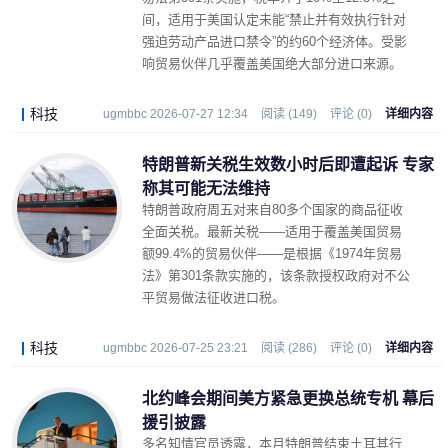
间，适用于美国认定未能“禁止并有效执行针对
强迫劳动产品进口禁令”的约60个经济体。受影
响贸易伙伴几乎覆盖美国绝大部分进口来源。
科技
ugmbbc 2026-07-27 12:34
阅读 (149)
评论 (0)
详细内容
特朗普新关税生效数小时后即遭起诉 专家
称其可能无法维持
特朗普政府周五对来自80多个国家的商品征收
全面关税。最新关税——适用于覆盖美国贸易
额99.4%的贸易伙伴——是根据《1974年贸易
法》第301条款实施的，该条款授权政府对不公
平贸易做法征收进口税。
科技
ugmbbc 2026-07-25 23:21
阅读 (286)
评论 (0)
详细内容
北约峰会期间美方紧急更换总统专机 幕后
援引披露
多名知情官员透露，本月特朗普结束土耳其行