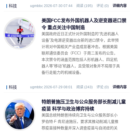
科技
ugmbbc 2026-07-30 07:44
阅读 (195)
评论 (0)
详细内容
美国FCC发布外国机器人及逆变器进口禁
令 重点关注中国制造
美国政府近日正式针对外国制造的“先进机器人
设备”及电源逆变器出台新的进口禁令，此举预
计将对中国相关产业造成显著冲击。根据美国
联邦通信委员会（FCC）于周二发布的公告，
本次禁令的涵盖范围包括人形机器人、四足机
器人等“移动”机器人，且受限对象并不局限于具
备行走能力的机械设备。
科技
ugmbbc 2026-07-29 08:01
阅读 (243)
评论 (0)
详细内容
特朗普施压卫生与公众服务部长削减儿童
疫苗 科学与政治博弈持续
美国总统特朗普持续向卫生与公众服务部长小
罗伯特·F·肯尼迪施压，要求其推动削减儿童推
荐疫苗接种数量并深入调查疫苗与自闭症的关