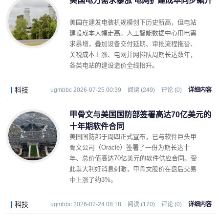
美国电力需求暴涨 电网扩建成本同步飙升
美国在建发电装机规模创下历史新高，但电站
建设成本大幅走高。人工智能数据中心用电需
求暴增，叠加设备交付延期、审批流程拖沓、
关祱成本上涨、电网并网排队周期长达数年，
各类电站的建设造价全线抬升。
科技
ugmbbc 2026-07-25 00:39
阅读 (249)
评论 (0)
详细内容
甲骨文与美国国防部签署高达70亿美元的
十年期软件合同
美国国防部于周四正式宣布，已与软件巨头甲
骨文公司（
Oracle
）签署了一份为期长达十
年、总价值高达70亿美元的软件供应合同。受
此重大利好消息刺激，甲骨文股价在盘后交易
中上涨了约3%。
科技
ugmbbc 2026-07-24 08:18
阅读 (170)
评论 (0)
详细内容