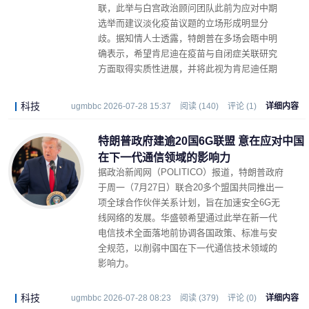
联，此举与白宫政治顾问团队此前为应对中期
选举而建议淡化疫苗议题的立场形成明显分
歧。据知情人士透露，特朗普在多场会晤中明
确表示，希望肯尼迪在疫苗与自闭症关联研究
方面取得实质性进展，并将此视为肯尼迪任期
成败的关键指标。
科技
ugmbbc 2026-07-28 15:37
阅读 (140)
评论 (1)
详细内容
特朗普政府建逾20国6G联盟 意在应对中国
在下一代通信领域的影响力
据政治新闻网（POLITICO）报道，特朗普政府
于周一（7月27日）联合20多个盟国共同推出一
项全球合作伙伴关系计划，旨在加速安全6G无
线网络的发展。华盛顿希望通过此举在新一代
电信技术全面落地前协调各国政策、标准与安
全规范，以削弱中国在下一代通信技术领域的
影响力。
科技
ugmbbc 2026-07-28 08:23
阅读 (379)
评论 (0)
详细内容