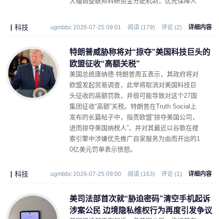
大幅调整联邦科研资金分配机制，优先保障人
工智能、机器人技术及核能等应用领域的研发
需求，并削减生命科学等传统基础研究预算。
科技
ugmbbc 2026-07-25 09:01
阅读 (179)
评论 (2)
详细内容
特朗普威胁称将对“掠夺”美国科技巨头的
欧盟征收“高额关税”
美国总统唐纳德·特朗普周五表示，其政府将对
欧盟发起贸易调查，此举将取消对美国科技巨
头征收的高额罚款，并很可能导致对这个27国
集团征收“高额”关税。特朗普在Truth Social上
发布的长篇帖子中，指责欧盟“掠夺美国公司，
进而掠夺美国纳税人”，并对其最近以谷歌在搜
索引擎中涉嫌优先推广自家服务为由而开出的1
0亿美元罚单表示愤怒。
科技
ugmbbc 2026-07-25 09:00
阅读 (163)
评论 (1)
详细内容
美司法部首次就“胁迫密码”清空手机起诉
涉案公民 边境隐私维权行为再度引发争议