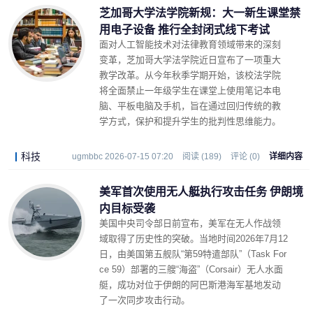
芝加哥大学法学院新规：大一新生课堂禁
用电子设备 推行全封闭式线下考试
面对人工智能技术对法律教育领域带来的深刻
变革，芝加哥大学法学院近日宣布了一项重大
教学改革。从今年秋季学期开始，该校法学院
将全面禁止一年级学生在课堂上使用笔记本电
脑、平板电脑及手机，旨在通过回归传统的教
学方式，保护和提升学生的批判性思维能力。
科技
ugmbbc 2026-07-15 07:20
阅读 (189)
评论 (0)
详细内容
美军首次使用无人艇执行攻击任务 伊朗境
内目标受袭
美国中央司令部日前宣布，美军在无人作战领
域取得了历史性的突破。当地时间2026年7月12
日，由美国第五舰队“第59特遣部队”（Task For
ce 59）部署的三艘“海盗”（Corsair）无人水面
艇，成功对位于伊朗的阿巴斯港海军基地发动
了一次同步攻击行动。