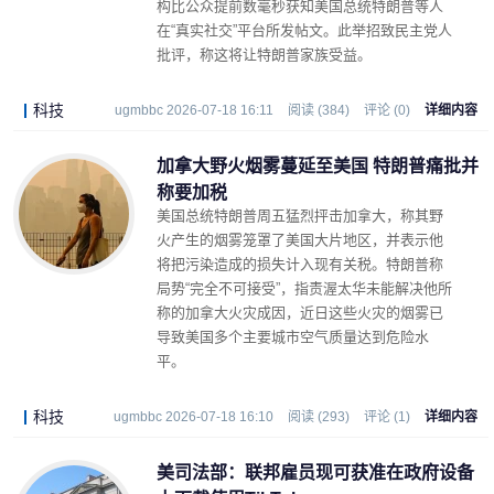
构比公众提前数毫秒获知美国总统特朗普等人
在“真实社交”平台所发帖文。此举招致民主党人
批评，称这将让特朗普家族受益。
科技
ugmbbc 2026-07-18 16:11
阅读 (384)
评论 (0)
详细内容
加拿大野火烟雾蔓延至美国 特朗普痛批并
称要加税
美国总统特朗普周五猛烈抨击加拿大，称其野
火产生的烟雾笼罩了美国大片地区，并表示他
将把污染造成的损失计入现有关税。特朗普称
局势“完全不可接受”，指责渥太华未能解决他所
称的加拿大火灾成因，近日这些火灾的烟雾已
导致美国多个主要城市空气质量达到危险水
平。
科技
ugmbbc 2026-07-18 16:10
阅读 (293)
评论 (1)
详细内容
美司法部：联邦雇员现可获准在政府设备