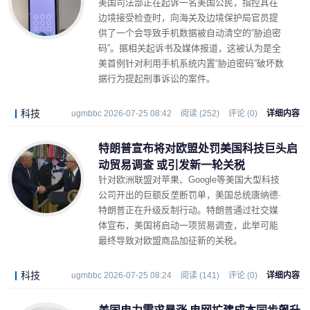
美国司法部正在起诉一名美国公民，指控其在
边境接受检查时，向海关及边境保护局官员提
供了一个会导致手机数据被自动清空的“胁迫密
码”。据相关起诉书及媒体报道，这被认为是全
美首例针对利用手机系统内置“胁迫密码”破坏数
据行为提起刑事诉讼的案件。
科技
ugmbbc 2026-07-25 08:42
阅读 (252)
评论 (0)
详细内容
特朗普宣布将对欧盟处罚美国科技巨头启
动贸易调查 或引发新一轮关税
针对欧洲联盟对苹果、Google等美国大型科技
公司开出的巨额反垄断罚单，美国总统唐纳德·
特朗普正在升级反制行动。特朗普通过社交媒
体宣布，美国将启动一项贸易调查，此举可能
最终导致对欧盟商品加征新的关税。
科技
ugmbbc 2026-07-25 08:24
阅读 (141)
评论 (0)
详细内容