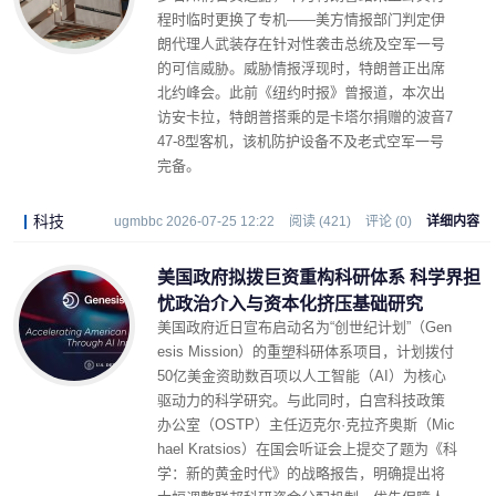
程时临时更换了专机——美方情报部门判定伊
朗代理人武装存在针对性袭击总统及空军一号
的可信威胁。威胁情报浮现时，特朗普正出席
北约峰会。此前《纽约时报》曾报道，本次出
访安卡拉，特朗普搭乘的是卡塔尔捐赠的波音7
47-8型客机，该机防护设备不及老式空军一号
完备。
科技
ugmbbc 2026-07-25 12:22
阅读 (421)
评论 (0)
详细内容
美国政府拟拨巨资重构科研体系 科学界担
忧政治介入与资本化挤压基础研究
美国政府近日宣布启动名为“创世纪计划”（Gen
esis Mission）的重塑科研体系项目，计划拨付
50亿美金资助数百项以人工智能（AI）为核心
驱动力的科学研究。与此同时，白宫科技政策
办公室（OSTP）主任迈克尔·克拉齐奥斯（Mic
hael Kratsios）在国会听证会上提交了题为《科
学：新的黄金时代》的战略报告，明确提出将