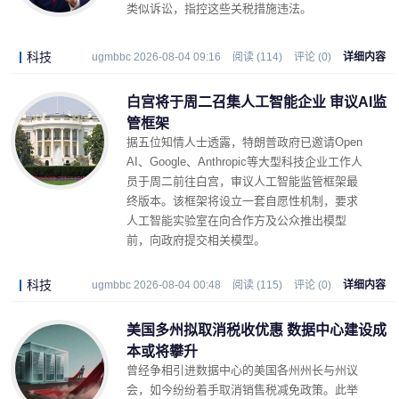
类似诉讼，指控这些关税措施违法。
科技
ugmbbc 2026-08-04 09:16
阅读 (114)
评论 (0)
详细内容
白宫将于周二召集人工智能企业 审议AI监
管框架
据五位知情人士透露，特朗普政府已邀请Open
AI、Google、Anthropic等大型科技企业工作人
员于周二前往白宫，审议人工智能监管框架最
终版本。该框架将设立一套自愿性机制，要求
人工智能实验室在向合作方及公众推出模型
前，向政府提交相关模型。
科技
ugmbbc 2026-08-04 00:48
阅读 (115)
评论 (0)
详细内容
美国多州拟取消税收优惠 数据中心建设成
本或将攀升
曾经争相引进数据中心的美国各州州长与州议
会，如今纷纷着手取消销售税减免政策。此举