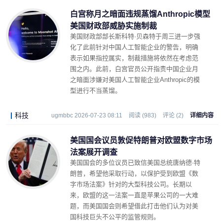
白宫称月之暗面违规蒸馏Anthropic模型
美国财政部威胁实施制裁
美国财政部部长斯科特·贝森特于周三进一步强
化了此前针对中国人工智能企业的警告，明确
表示如果指控属实，制裁措施将依然在考虑范
围之内。此前，白宫官员公开指责中国企业月
之暗面涉嫌对美国人工智能企业Anthropic的模
型进行不当蒸馏。
科技
ugmbbc 2026-07-23 08:11
阅读 (983)
评论 (2)
详细内容
美国国会议员敦促特朗普对欧盟数字市场
法案展开调查
美国国会的多位议员已致信美国总统唐纳德·特
朗普，希望他采取行动，以保护受到欧盟《数
字市场法案》针对的大型科技公司。长期以
来，欧盟的这一法案一直是苹果公司的一大难
题，而美国国会则希望借此打击他们认为对美
国科技巨头不公平的监管规则。