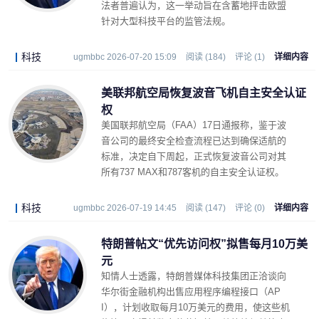
法者普遍认为，这一举动旨在含蓄地抨击欧盟
针对大型科技平台的监管法规。
科技
ugmbbc 2026-07-20 15:09
阅读 (184)
评论 (1)
详细内容
美联邦航空局恢复波音飞机自主安全认证
权
美国联邦航空局（FAA）17日通报称，鉴于波
音公司的最终安全检查流程已达到确保适航的
标准，决定自下周起，正式恢复波音公司对其
所有737 MAX和787客机的自主安全认证权。
科技
ugmbbc 2026-07-19 14:45
阅读 (147)
评论 (0)
详细内容
特朗普帖文“优先访问权”拟售每月10万美
元
知情人士透露，特朗普媒体科技集团正洽谈向
华尔街金融机构出售应用程序编程接口（AP
I），计划收取每月10万美元的费用，使这些机