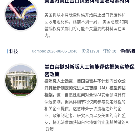
美国将禁止出口钨废料和回收电池材料
美国将从本月晚些时候开始禁止出口钨废料和
回收电池材料。此前不到一周， 美国总统·特朗
普授权有关部门将可能至关重要的材料留在国
内。
科技
ugmbbc 2026-08-05 10:46
阅读 (198)
评论 (0)
详细内容
美白宫拟对新版人工智能评估框架实施保
密政策
据消息人士透露，美国白宫并不计划向公众公
开其最新制定的先进人工智能（AI）模型评估
框架。
这一自愿性框架对全球AI安全领域具有
深远影响，但具体细节将仅向参与制定过程的
相关企业提供。这意味处于该流程之外的企
业、政策制定者、研究人员以及美国的海外盟
友，将无法准确获知白宫将如何实施其关键的A
I政策。