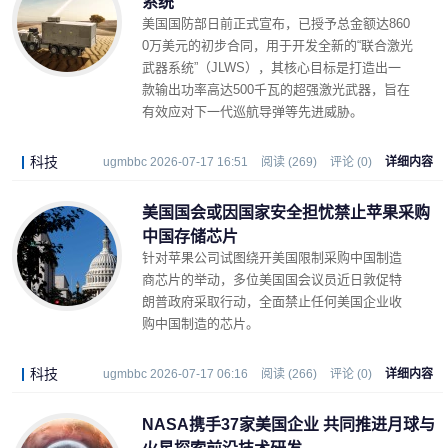
系统
美国国防部日前正式宣布，已授予总金额达860
0万美元的初步合同，用于开发全新的“联合激光
武器系统”（JLWS），其核心目标是打造出一
款输出功率高达500千瓦的超强激光武器，旨在
有效应对下一代巡航导弹等先进威胁。
科技
ugmbbc 2026-07-17 16:51
阅读 (269)
评论 (0)
详细内容
美国国会或因国家安全担忧禁止苹果采购
中国存储芯片
针对苹果公司试图绕开美国限制采购中国制造
商芯片的举动，多位美国国会议员近日敦促特
朗普政府采取行动，全面禁止任何美国企业收
购中国制造的芯片。
科技
ugmbbc 2026-07-17 06:16
阅读 (266)
评论 (0)
详细内容
NASA携手37家美国企业 共同推进月球与