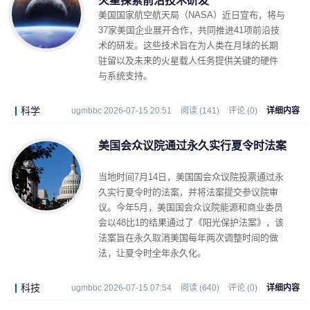
火星探索前沿技术研发
美国国家航空航天局（NASA）近日宣布，将与
37家美国企业展开合作，共同推进41项前沿技
术的研发。这些技术旨在为人类在月球的长期
驻留以及未来的火星载人任务提供关键的硬件
与系统支持。
科学
ugmbbc 2026-07-15 20:51
阅读 (141)
评论 (0)
详细内容
美国会众议院通过永久实行夏令时法案
当地时间7月14日，美国国会众议院投票通过永
久实行夏令时的法案，并将法案提交参议院审
议。今年5月，美国国会众议院能源和商业委员
会以48比1的结果通过了《阳光保护法案》，该
法案旨在永久取消美国每年两次调整时间的做
法，让夏令时全年永久化。
科技
ugmbbc 2026-07-15 07:54
阅读 (640)
评论 (0)
详细内容