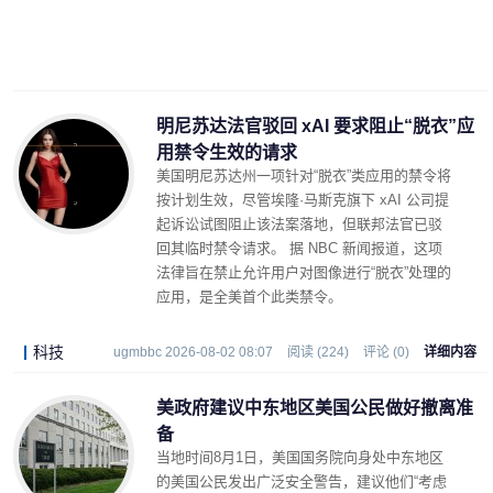
明尼苏达法官驳回 xAI 要求阻止“脱衣”应
用禁令生效的请求
美国明尼苏达州一项针对“脱衣”类应用的禁令将
按计划生效，尽管埃隆·马斯克旗下 xAI 公司提
起诉讼试图阻止该法案落地，但联邦法官已驳
回其临时禁令请求。 据 NBC 新闻报道，这项
法律旨在禁止允许用户对图像进行“脱衣”处理的
应用，是全美首个此类禁令。
科技
ugmbbc 2026-08-02 08:07
阅读 (224)
评论 (0)
详细内容
美政府建议中东地区美国公民做好撤离准
备
当地时间8月1日，美国国务院向身处中东地区
的美国公民发出广泛安全警告，建议他们“考虑