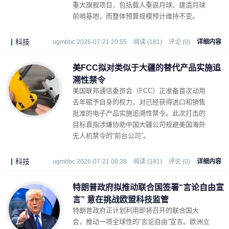
重大旗舰项目，包括载人重返月球、建造月球
前哨基地，而整体预算规模预计维持不变。
科技
ugmbbc 2026-07-21 20:55
阅读 (181)
评论 (0)
详细内容
美FCC拟对类似于大疆的替代产品实施追
溯性禁令
美国联邦通信委员会（FCC）正准备首次动用
去年赋予自身的权力，对已经获得进口和销售
批准的电子产品实施追溯性禁令。此次打击的
目标直指涉嫌协助中国大疆公司规避美国海外
无人机禁令的“前台公司”。
科技
ugmbbc 2026-07-21 08:38
阅读 (191)
评论 (0)
详细内容
特朗普政府拟推动联合国签署“言论自由宣
言” 意在挑战欧盟科技监管
特朗普政府正计划利用即将召开的联合国大
会，推动一项全球性的“言论自由”宣言。欧洲立