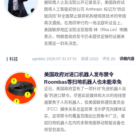
据知情人士及法院公开记录显示，美国政府试
图将人工智能初创公司 Anthropic 标记为“供应
链风险”并全面禁止联邦机构使用其技术的举措
再次遇挫。在周四举行的一场法庭听证会上，
美国联邦地区法院法官丽塔·林（Rita Lin）明确
表示，特朗普政府至今仍未提供足够的证据来
支撑这一封杀决定。
科技
ugmbbc 2026-07-31 07:51
阅读 (102)
评论 (0)
详细内容
美国政府对进口机器人发布禁令
Roombas等扫地机器人也未能幸免
近日，美国政府宣布了一项针对“先进机器人设
备”的进口禁令。尽管此前媒体和大众的视线普
遍聚焦于人形机器人，但美国联邦通信委员会
（FCC）媒体关系总监凯蒂·戈尔萨克向媒体证
实，这项禁令的覆盖范围远比想象中广泛，诸
如扫地机器人在内的多款地面移动智能设备也
将受到波及。