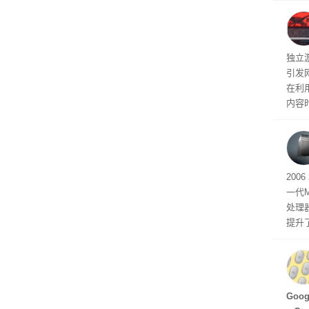
文档
独立游
引发
在利用
内容
tage 
有五
200
一代
处理器
提升
C 架
型，原
ss 
Hu
Goo