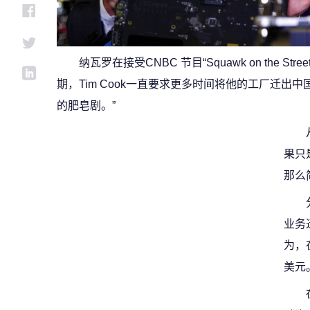
纳瓦罗在接受CNBC 节目“Squawk on the S
期，Tim Cook一直要求更多时间将他的工厂迁出
的肥皂剧。”
果只
那么
业务
为，
美元