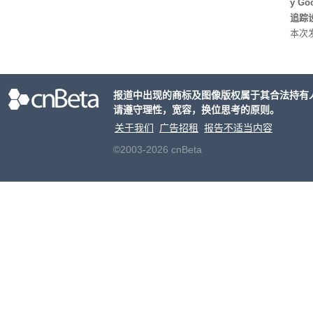
y G
追踪设
本次发
列手机
新硬
果Air
报道中出现的商标及图像版权属于其合法持有
摩托罗
请遵守理性，宽容，换位思考的原则。
开正
关于我们
广告招租
报告不适当内容
©2003-2026 cnBeta