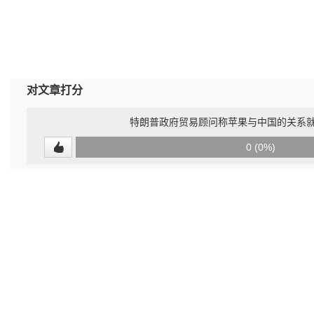
对文章打分
特朗​​普政府贸易顾问称苹果与中国的关系就
0
0 (0%)
(undefined%)