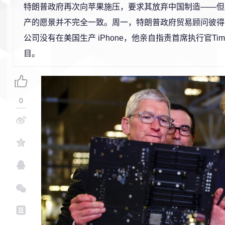
特朗普政府再次向苹果施压，要求其放弃中国制造——但
产的愿景并不完全一致。周一，特朗普政府贸易顾问彼得
公司没有在美国生产 iPhone，他亲自指责首席执行官
Tim
目。
0