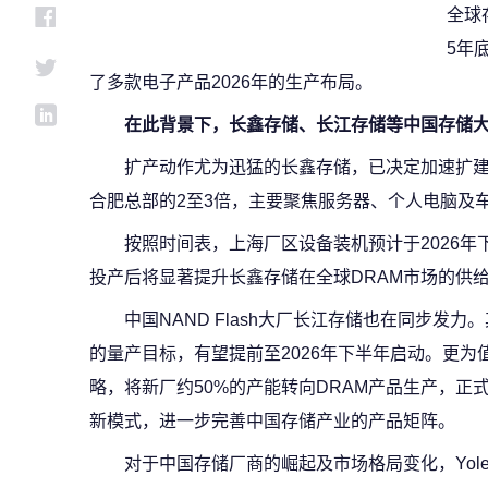
全球
5年
了多款电子产品2026年的生产布局。
在此背景下，长鑫存储、长江存储等中国存储
扩产动作尤为迅猛的长鑫存储，已决定加速扩
合肥总部的2至3倍，主要聚焦服务器、个人电脑及车
按照时间表，上海厂区设备装机预计于2026年
投产后将显著提升长鑫存储在全球DRAM市场的供
中国NAND Flash大厂长江存储也在同步发力
的量产目标，有望提前至2026年下半年启动。更
略，将新厂约50%的产能转向DRAM产品生产，正式
新模式，进一步完善中国存储产业的产品矩阵。
对于中国存储厂商的崛起及市场格局变化，Yole Gr