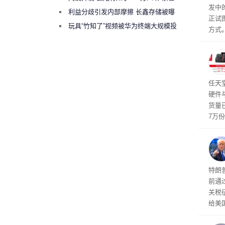
发中
绕梁”
利益分歧引发内部摩擦 长鑫存储被曝
正试
曾将华为驻场工程师驱逐出研发基地
玩具“竹知了”视频被华为终端大规模投
方式。
诉下架
行副总
a）
发工
注。
界》
任天
硬件
货量
7万
攀升
619
特朗
前通过
关税
给美
其通