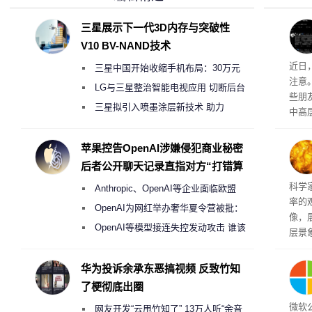
三星展示下一代3D内存与突破性
V10 BV-NAND技术
近日
三星中国开始收缩手机布局：30万元
注意
月销售额不达标门店 将被逐步清退
LG与三星整治智能电视应用 切断后台
些朋
偷偷共享带宽的违规行为
三星拟引入喷墨涂层新技术 助力
中高
Galaxy S27 Ultra进一步缩减镜头模组厚
度
苹果控告OpenAI涉嫌侵犯商业秘密
后者公开聊天记录直指对方“打错算
盘”
科学
Anthropic、OpenAI等企业面临欧盟
率的
《人工智能法案》全新执法权限审查
OpenAI为网红举办奢华夏令营被批：
像，
2000美元一晚 遭讽“反乌托邦”
OpenAI等模型接连失控发动攻击 谁该
层景
承担法律责任？
解。
然》
华为投诉余承东恶搞视频 反致竹知
了梗彻底出圈
微软
网友开发“云甩竹知了” 13万人听“余音