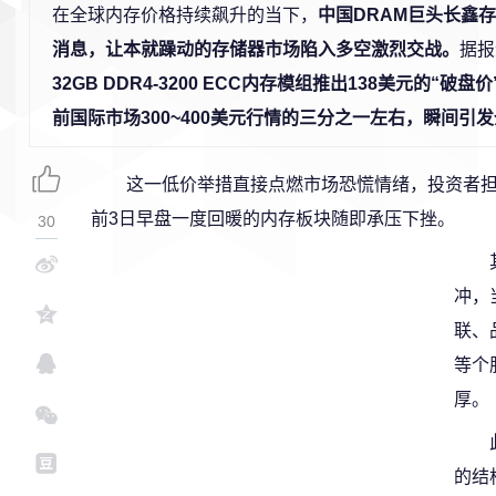
在全球内存价格持续飙升的当下，
中国DRAM巨头长鑫
消息，让本就躁动的存储器市场陷入多空激烈交战。
据报
32GB DDR4-3200 ECC内存模组推出138美元的“破
前国际市场300~400美元行情的三分之一左右，瞬间引
这一低价举措直接点燃市场恐慌情绪，投资者
前3日早盘一度回暖的内存板块随即承压下挫。
30
冲，
联、
等个
厚。
的结