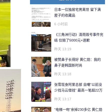
日本一位独居宅男离世 留下满
屋子的收藏品
6 小时前
《三角洲行动》清雨毁号事件完
结 仅赔了5000元+道歉
昨天 13:19
被赞鼻子长得好 黄仁勋：我的
鼻子是韩国新时尚
昨天 13:18
张雪现身阿里总部 自嘲“以前没
少找马云借钱” 最高一笔超22万
昨天 13:17
“电梯一吻”亲掉230多亿 黄仁勋