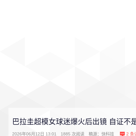
首页
影视
音乐
游戏
巴拉圭超模女球迷爆火后出镜 自证不是
2026年06月12日 13:01
1885
次阅读
稿源：
快科技
2
条