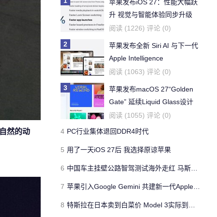
1
苹果发布iOS 27：性能大幅跃
升 视觉与智能体验同步升级
阅读 (1226) 评论 (0)
2
苹果发布全新 Siri AI 与下一代
Apple Intelligence
阅读 (1063) 评论 (0)
3
苹果发布macOS 27“Golden
Gate” 延续Liquid Glass设计
全面淘汰英特尔架构
阅读 (1055) 评论 (0)
列自然的动
4
PC行业集体退回DDR4时代
5
用了一天iOS 27后 我选择原谅苹果
6
中国车主挂壁公路智驾测试海外走红 马斯克转发
7
苹果引入Google Gemini 共建新一代Apple Intelligence架构
8
特斯拉在日本卖到白菜价 Model 3实际到手仅需13.4万元