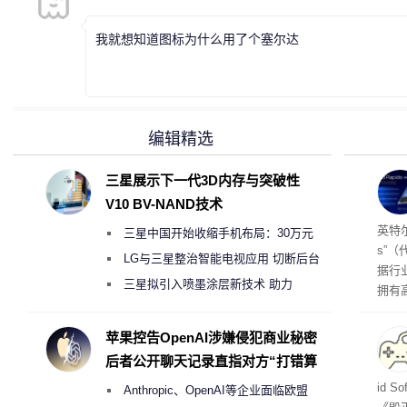
我就想知道图标为什么用了个塞尔达
编辑精选
三星展示下一代3D内存与突破性
V10 BV-NAND技术
256
英特尔
三星中国开始收缩手机布局：30万元
s”（
月销售额不达标门店 将被逐步清退
LG与三星整治智能电视应用 切断后台
据行
偷偷共享带宽的违规行为
三星拟引入喷墨涂层新技术 助力
拥有高
Galaxy S27 Ultra进一步缩减镜头模组厚
在直接
务器
度
苹果控告OpenAI涉嫌侵犯商业秘密
后者公开聊天记录直指对方“打错算
盘”
战士
id 
Anthropic、OpenAI等企业面临欧盟