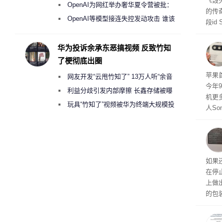
《毁
《人工智能法案》全新执法权限审查
OpenAI为网红举办奢华夏令营被批：
的传
2000美元一晚 遭讽“反乌托邦”
OpenAI等模型接连失控发动攻击 谁该
段id
承担法律责任？
灭战
华为投诉余承东恶搞视频 反致竹知
了梗彻底出圈
苹果首
网友开发“云甩竹知了” 13万人听“余音
今年
绕梁”
利益分歧引发内部摩擦 长鑫存储被曝
机更
曾将华为驻场工程师驱逐出研发基地
玩具“竹知了”视频被华为终端大规模投
人So
诉下架
Ul
蓝色设
ra
生产
如果
在停
上做
的包
如官方
初停