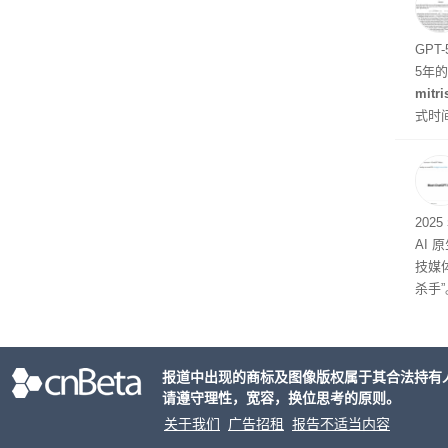
题
GPT
5年
mitri
式时
似然
202
AI 
技媒
杀手”
报道中出现的商标及图像版权属于其合法持有
请遵守理性，宽容，换位思考的原则。
关于我们
广告招租
报告不适当内容