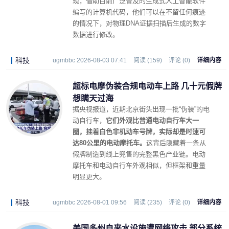
现，借助目前广泛普及的生成式人工智能软件
编写的计算机代码，他们可以在不留任何痕迹
的情况下，对物理DNA证据扫描后生成的数字
数据进行修改。
科技
ugmbbc 2026-08-03 07:41
阅读 (159)
评论 (0)
详细内容
超标电摩伪装合规电动车上路 几十元假牌
想瞒天过海
据央视报道，近期北京街头出现一批“伪装”的电
动自行车，
它们外观比普通电动自行车大一
圈，挂着白色非机动车号牌，实际却是时速可
达80公里的电动摩托车。
这背后隐藏着一条从
假牌制造到线上兜售的完整黑色产业链。电动
摩托车和电动自行车外观相似，但框架和重量
明显更大。
科技
ugmbbc 2026-08-01 09:56
阅读 (235)
评论 (0)
详细内容
美国多州自来水设施遭网络攻击 部分系统