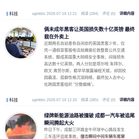
科技
ugmbbc 2026-07-18 12:21
阅读 (284)
评论 (0)
详细内容
俩未成年黑客让英国损失数十亿英镑 最终
栽在外卖上
近期两名自幼患有自闭症的英国黑客少年，仅
凭一通假冒客服电话就瘫痪伦敦整套公共交通
系统，酿成英国重大网络安全事故，间接损失
高达数十亿英镑。两人分别是塔尔哈·朱拜尔、
欧文·弗劳尔斯，都早早展露编程天赋，却因校
园霸凌、孤僻性格沉溺网络，最终加入去中心
化跨国黑客组织 “分散蜘蛛”。
科技
ugmbbc 2026-07-18 12:20
阅读 (385)
评论 (0)
详细内容
绿牌新能源油路被撞破 成都一汽车被追尾
瞬间腾起大火
昨日下午，成都三环路金牛环球中心路段发生
三车连环追尾事故，
撞击瞬间中间车辆车尾窜