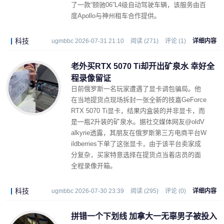
了一款“颐驰06”L4级自动驾驶车辆，该服务由百
度Apollo与神州租车合作提供。
科技
ugmbbc 2026-07-31 21:10
阅读 (271)
评论 (1)
详细内容
老外买RTX 5070 Ti却开出矿泉水 幸好全
程录像留证
日前俄罗斯一名玩家遭遇了显卡调包骗局。他
在当地提货点现场拆封一张全新的技嘉GeForce
RTX 5070 Ti显卡，结果内盒装的并非显卡，而
是一瓶2升装的矿泉水。据社交媒体网友@oldV
alkyrie透露，其朋友在俄罗斯第三方电商平台W
ildberries下单了这张显卡，由于该平台卖家成
分复杂，买家特意选择在提货点当着店员的面
全程录像开箱。
科技
ugmbbc 2026-07-30 23:39
阅读 (295)
评论 (0)
详细内容
拼错一个下划线 加拿大一无辜男子被投入