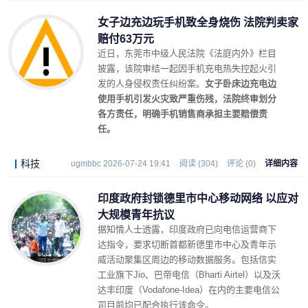
女子边充边玩手机致全身烧伤 法院判卖家
赔付63万元
近日，东莞市中级人民法院《法庭内外》栏目
披露，该院审结一起因手机充电热失控起火引
发的人身侵权责任纠纷案。
女子卧床边充电边
使用手机引发火灾致严重伤残，法院终审划分
各方责任，明确手机销售商承担主要赔偿责
任。
科技
ugmbbc 2026-07-24 19:41
阅读 (304)
评论 (0)
详细内容
印度政府封锁德里市中心移动网络 以应对
大规模青年抗议
据知情人士透露，印度政府已向电信运营商下
达指令，要求切断首都新德里市中心及青年示
威活动聚集区周边的移动数据服务。包括信实
工业旗下Jio、巴帝电信（Bharti Airtel）以及沃
达丰印度（Vodafone-Idea）在内的主要电信公
司目前均已配合执行该命令。