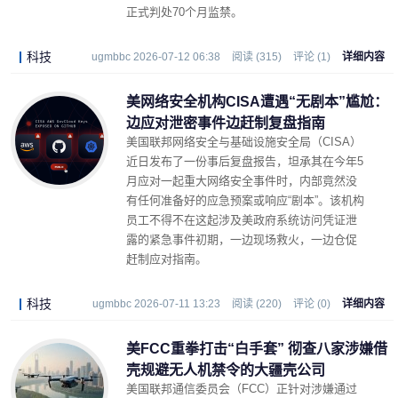
正式判处70个月监禁。
科技
ugmbbc 2026-07-12 06:38
阅读 (315)
评论 (1)
详细内容
美网络安全机构CISA遭遇“无剧本”尴尬：
边应对泄密事件边赶制复盘指南
美国联邦网络安全与基础设施安全局（CISA）
近日发布了一份事后复盘报告，坦承其在今年5
月应对一起重大网络安全事件时，内部竟然没
有任何准备好的应急预案或响应“剧本”。该机构
员工不得不在这起涉及美政府系统访问凭证泄
露的紧急事件初期，一边现场救火，一边仓促
赶制应对指南。
科技
ugmbbc 2026-07-11 13:23
阅读 (220)
评论 (0)
详细内容
美FCC重拳打击“白手套” 彻查八家涉嫌借
壳规避无人机禁令的大疆壳公司
美国联邦通信委员会（FCC）正针对涉嫌通过