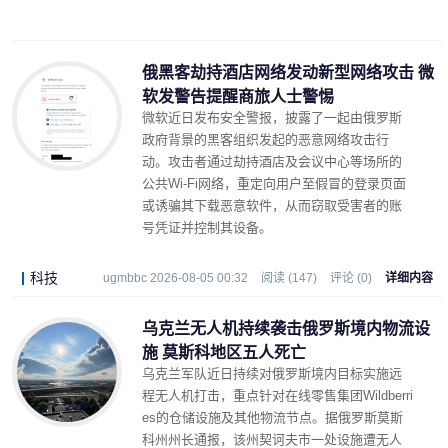
俄黑客劫持酒店网络发动新型网络攻击 微
软发警告提醒商旅人士警惕
微软近日发布安全警报，披露了一起由俄罗斯
政府背景的黑客组织发起的恶意网络攻击行
动。攻击者通过劫持酒店及会议中心等场所的
公共Wi-Fi网络，重定向用户至假冒的登录页面
或诱骗其下载恶意软件，从而窃取受害者的账
号凭证并控制其设备。
科技
ugmbbc 2026-08-05 00:32
阅读 (147)
评论 (0)
详细内容
乌克兰无人机持续袭击俄罗斯境内物流设
施 莫斯科地区五人死亡
乌克兰军队近日持续对俄罗斯境内目标实施远
程无人机打击，重点针对在线零售集团Wildberri
es的仓储设施及其他物流节点。据俄罗斯莫斯
科州州长通报，该州契诃夫市一处设施遭无人