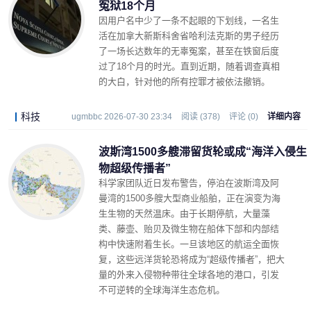
冤狱18个月
因用户名中少了一条不起眼的下划线，一名生
活在加拿大新斯科舍省哈利法克斯的男子经历
了一场长达数年的无辜冤案，甚至在铁窗后度
过了18个月的时光。直到近期，随着调查真相
的大白，针对他的所有控罪才被依法撤销。
科技
ugmbbc 2026-07-30 23:34
阅读 (378)
评论 (0)
详细内容
波斯湾1500多艘滞留货轮或成“海洋入侵生
物超级传播者”
科学家团队近日发布警告，停泊在波斯湾及阿
曼湾的1500多艘大型商业船舶，正在演变为海
生生物的天然温床。由于长期停航，大量藻
类、藤壶、贻贝及微生物在船体下部和内部结
构中快速附着生长。一旦该地区的航运全面恢
复，这些远洋货轮恐将成为“超级传播者”，把大
量的外来入侵物种带往全球各地的港口，引发
不可逆转的全球海洋生态危机。