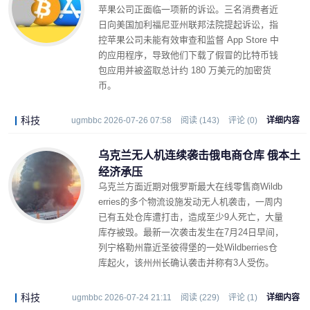
苹果公司正面临一项新的诉讼。三名消费者近
日向美国加利福尼亚州联邦法院提起诉讼，指
控苹果公司未能有效审查和监督 App Store 中
的应用程序，导致他们下载了假冒的比特币钱
包应用并被盗取总计约 180 万美元的加密货
币。
科技
ugmbbc 2026-07-26 07:58
阅读 (143)
评论 (0)
详细内容
乌克兰无人机连续袭击俄电商仓库 俄本土
经济承压
乌克兰方面近期对俄罗斯最大在线零售商Wildb
erries的多个物流设施发动无人机袭击，一周内
已有五处仓库遭打击，造成至少9人死亡，大量
库存被毁。最新一次袭击发生在7月24日早间，
列宁格勒州靠近圣彼得堡的一处Wildberries仓
库起火，该州州长确认袭击并称有3人受伤。
科技
ugmbbc 2026-07-24 21:11
阅读 (229)
评论 (1)
详细内容