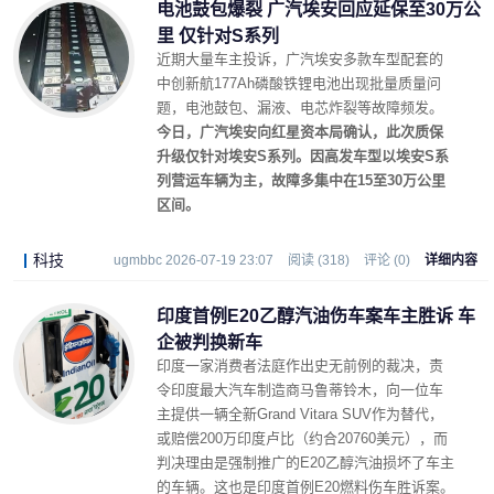
电池鼓包爆裂 广汽埃安回应延保至30万公
里 仅针对S系列
近期大量车主投诉，广汽埃安多款车型配套的
中创新航177Ah磷酸铁锂电池出现批量质量问
题，电池鼓包、漏液、电芯炸裂等故障频发。
今日，广汽埃安向红星资本局确认，此次质保
升级仅针对埃安S系列。因高发车型以埃安S系
列营运车辆为主，故障多集中在15至30万公里
区间。
科技
ugmbbc 2026-07-19 23:07
阅读 (318)
评论 (0)
详细内容
印度首例E20乙醇汽油伤车案车主胜诉 车
企被判换新车
印度一家消费者法庭作出史无前例的裁决，责
令印度最大汽车制造商马鲁蒂铃木，向一位车
主提供一辆全新Grand Vitara SUV作为替代，
或赔偿200万印度卢比（约合20760美元），而
判决理由是强制推广的E20乙醇汽油损坏了车主
的车辆。这也是印度首例E20燃料伤车胜诉案。