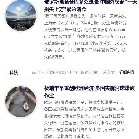
俄罗斯电商仓库多处遭袭 中国外贸商“一天
损失上万”紧急清仓
“我们每天都在遭受损失，多的时候一天就损失
上万元（人民币）。”8月4日晚，浙江童装外贸
人姚东告诉第一财经，他们在俄罗斯‌Wildberrie
s（中文名“野莓”）多地仓库有共计价值上百万
元的服装库存。自7月18日凌晨遭受第一次无人
机袭击以来，过去两周他们总共“被炸7次”，损
失约8万元。
科技
ugmbbc 2026-08-05 21:19
阅读 (209)
评论 (0)
详细内容
极端干旱重创欧洲经济 多国实施河床爆破
作业
欧洲当前遭遇特大干旱，经济增长遭受冲击，
各国被迫采取爆破河床这类极端应对措施。今
夏极端天气持续肆虐欧洲。罗马尼亚近日首次
关停唯一仍在运行、依靠多瑙河水冷却的核反
应堆；布加勒斯特当局甚至出动海军开展水下
爆破，以此改善河道水流。