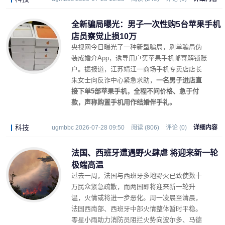
全新骗局曝光：男子一次性购5台苹果手机
店员察觉止损10万
央视网今日曝光了一种新型骗局，刷单骗局伪
装成婚介App，诱导用户买苹果手机邮寄解锁账
户。据报道，江苏靖江一商场手机专卖店店长
朱女士向反诈中心紧急求助，
一名男子进店直
接下单5部苹果手机，全程不问价格、急于付
款，声称购置手机用作结婚伴手礼。
科技
ugmbbc 2026-07-28 09:50
阅读 (806)
评论 (0)
详细内容
法国、西班牙遭遇野火肆虐 将迎来新一轮
极端高温
过去一周，法国与西班牙多地野火已致使数十
万民众紧急疏散，而两国即将迎来新一轮升
温，火情或将进一步恶化。周一凌晨至清晨，
法国西南部、西班牙中部火情整体暂时平稳。
零星小雨助力消防员阻拦火势向波尔多、马德