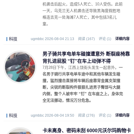
机袭击后起火，造成5人死亡、10人受伤。此前
一天，乌克兰无人机袭击还导致黑海度假胜地
格连吉克一处海滩7人死亡，其中包括3名儿
童。
科技
ugmbbc 2026-08-04 21:13
阅读 (167)
评论 (1)
详细内容
男子骑共享电单车碰撞遭意外 断裂座椅靠
背扎进屁股 “钉”在车上动弹不得
7月28日下午，江西上饶街头发生一起意外。
一
名男子骑行共享电单车途中和其他车辆发生碰
撞，猛烈撞击直接将车辆后座靠背金属支架撞
断，尖锐的断裂构件狠狠扎进男子臀部与大腿
内侧，整个人被牢牢 “钉” 在车座之上，身体完
全无法挪动，情况万分危急。
科技
ugmbbc 2026-08-04 19:50
阅读 (276)
评论 (1)
详细内容
卡未离身、密码未刮 6000元沃尔玛购物卡