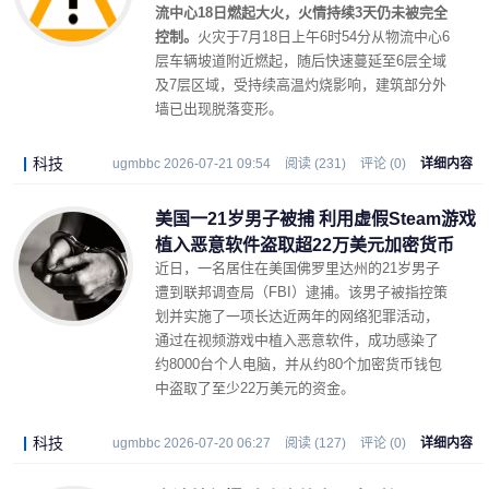
流中心18日燃起大火，火情持续3天仍未被完全
控制。
火灾于7月18日上午6时54分从物流中心6
层车辆坡道附近燃起，随后快速蔓延至6层全域
及7层区域，受持续高温灼烧影响，建筑部分外
墙已出现脱落变形。
科技
ugmbbc 2026-07-21 09:54
阅读 (231)
评论 (0)
详细内容
美国一21岁男子被捕 利用虚假Steam游戏
植入恶意软件盗取超22万美元加密货币
近日，一名居住在美国佛罗里达州的21岁男子
遭到联邦调查局（FBI）逮捕。该男子被指控策
划并实施了一项长达近两年的网络犯罪活动，
通过在视频游戏中植入恶意软件，成功感染了
约8000台个人电脑，并从约80个加密货币钱包
中盗取了至少22万美元的资金。
科技
ugmbbc 2026-07-20 06:27
阅读 (127)
评论 (0)
详细内容