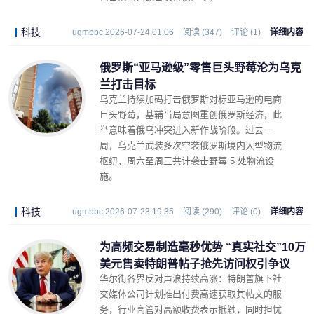
科技
ugmbbc 2026-07-24 01:06
阅读 (347)
评论 (1)
详细内容
俄罗斯“亚马逊级”零售巨头野莓沦为乌克
兰打击目标
乌克兰持续加码打击俄罗斯对标亚马逊的电商
巨头野莓，基辅当局意图重创俄罗斯经济，此
举意味着俄乌冲突进入新作战阶段。过去一
周，乌克兰武装多次空袭俄罗斯境内大型物流
枢纽，周六至周三共计袭击野莓 5 处物流设
施。
科技
ugmbbc 2026-07-23 19:35
阅读 (290)
评论 (0)
详细内容
为高频交易制造毫秒优势 “真实社交”10万
美元售卖特朗普帖子抢先访问权引争议
华尔街各界反对声浪持续高涨：特朗普旗下社
交媒体公司计划推出付费高速获取其帖文的服
务，行业高管对高额收费表示抵触，同时担忧