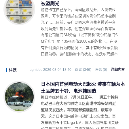
被盗刷光
购物卡在自己身上，密码区没刮开，人没去过
深圳，可卡里的钱却在深圳的沃尔玛超市被刷
光了……日前，央广网啄木鸟消费者投诉平台
收到黄先生投诉称，他在深圳沃尔玛百货零售
有限公司厦门SM分店（以下简称“沃尔玛厦门S
M分店”）买了35张面值1000元的购物卡，在没
有任何消费行为的情况下，其中有6张显示余额
已经为零。这6张购物卡的状态，在沃尔玛超市
的管理系统被标注为：已在深圳某门店被消
费。
科技
ugmbbc 2026-08-04 13:40
阅读 (346)
评论 (0)
详细内容
日本国内首例电动大巴起火 涉事车辆为本
土品牌五十铃、电池韩国造
据日本媒体报道，
7月31日正午，一辆五十铃纯
电动巴士在大阪市住之江区南港中埠头站附近
道路突发起火，车顶前部燃烧剧烈，浓烟冲
天。
这是日本国内首例电动巴士火灾事故。事
发车辆为五十铃Erga EV，属大阪燃气集团关联
公司员工通勤用车。司机在行驶中发现异常后