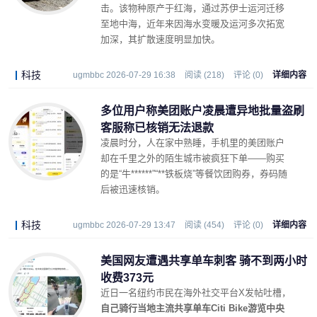
击。该物种原产于红海，通过苏伊士运河迁移
至地中海，近年来因海水变暖及运河多次拓宽
加深，其扩散速度明显加快。
科技
ugmbbc 2026-07-29 16:38
阅读 (218)
评论 (0)
详细内容
多位用户称美团账户凌晨遭异地批量盗刷
客服称已核销无法退款
凌晨时分，人在家中熟睡，手机里的美团账户
却在千里之外的陌生城市被疯狂下单——购买
的是“牛******”“**铁板烧”等餐饮团购券，券码随
后被迅速核销。
科技
ugmbbc 2026-07-29 13:47
阅读 (454)
评论 (0)
详细内容
美国网友遭遇共享单车刺客 骑不到两小时
收费373元
近日一名纽约市民在海外社交平台X发帖吐槽，
自己骑行当地主流共享单车Citi Bike游览中央