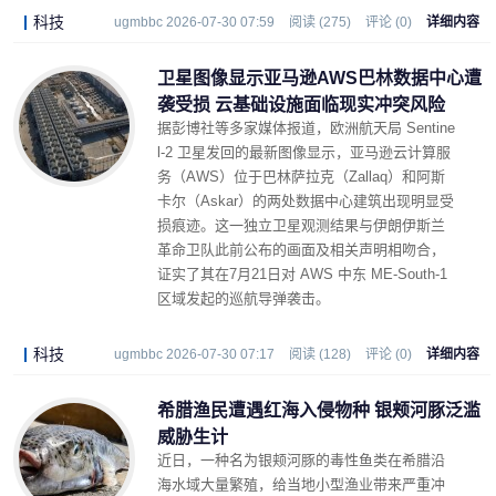
科技
ugmbbc 2026-07-30 07:59
阅读 (275)
评论 (0)
详细内容
卫星图像显示亚马逊AWS巴林数据中心遭
袭受损 云基础设施面临现实冲突风险
据彭博社等多家媒体报道，欧洲航天局 Sentine
l-2 卫星发回的最新图像显示，亚马逊云计算服
务（AWS）位于巴林萨拉克（Zallaq）和阿斯
卡尔（Askar）的两处数据中心建筑出现明显受
损痕迹。这一独立卫星观测结果与伊朗伊斯兰
革命卫队此前公布的画面及相关声明相吻合，
证实了其在7月21日对 AWS 中东 ME-South-1
区域发起的巡航导弹袭击。
科技
ugmbbc 2026-07-30 07:17
阅读 (128)
评论 (0)
详细内容
希腊渔民遭遇红海入侵物种 银颊河豚泛滥
威胁生计
近日，一种名为银颊河豚的毒性鱼类在希腊沿
海水域大量繁殖，给当地小型渔业带来严重冲