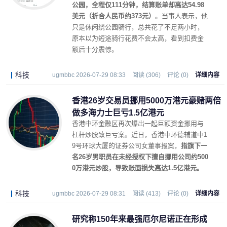
公园，全程仅111分钟，结算账单却高达54.98
美元（折合人民币约373元）
。当事人表示，他
只是休闲绕公园骑行，总共花了不足两小时，
原本以为短途骑行花费不会太高，看到扣费金
额后十分震惊。
科技
ugmbbc 2026-07-29 08:33
阅读 (306)
评论 (0)
详细内容
香港26岁交易员挪用5000万港元豪赌两倍
做多海力士巨亏1.5亿港元
香港中环金融区再次爆出一起巨额资金挪用与
杠杆炒股致巨亏案。近日，香港中环德辅道中1
9号环球大厦的证券公司女董事报案，
指旗下一
名26岁男职员在未经授权下擅自挪用公司约500
0万港元炒股，导致账面损失高达1.5亿港元。
科技
ugmbbc 2026-07-29 08:31
阅读 (413)
评论 (0)
详细内容
研究称150年来最强厄尔尼诺正在形成