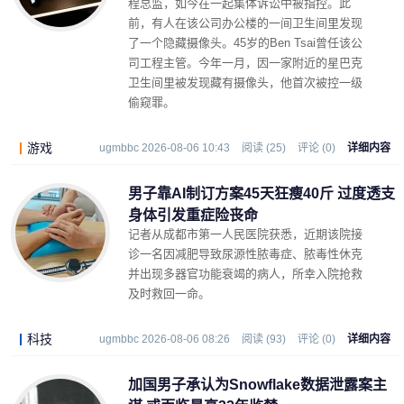
程总监，如今在一起集体诉讼中被指控。此
前，有人在该公司办公楼的一间卫生间里发现
了一个隐藏摄像头。45岁的Ben Tsai曾任该公
司工程主管。今年一月，因一家附近的星巴克
卫生间里被发现藏有摄像头，他首次被控一级
偷窥罪。
游戏
ugmbbc 2026-08-06 10:43
阅读 (25)
评论 (0)
详细内容
男子靠AI制订方案45天狂瘦40斤 过度透支
身体引发重症险丧命
记者从成都市第一人民医院获悉，近期该院接
诊一名因减肥导致尿源性脓毒症、脓毒性休克
并出现多器官功能衰竭的病人，所幸入院抢救
及时救回一命。
科技
ugmbbc 2026-08-06 08:26
阅读 (93)
评论 (0)
详细内容
加国男子承认为Snowflake数据泄露案主