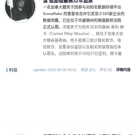
谋 或面临最高32年监禁
一名加拿大籍男子因参与对知名数据存储平台
Snowflake 的黑客攻击并引发至少165家企业的
数据泄露，已在位于华盛顿州的美国联邦法院
正式认罪。
涉案男子为现年26岁的康纳·莱利·穆
卡（Connor Riley Moucka），居住于加拿大安
大略省基奇纳。他于星期三就计算机欺诈、电
信欺诈、加重身份盗窃以及相关阴谋罪指控承
认罪名。法院审判将于10月27日宣判，穆卡最
高可面临长达32年的有期徒刑。
科技
ugmbbc 2026-08-06 08:01
阅读 (61)
评论 (0)
详细内容