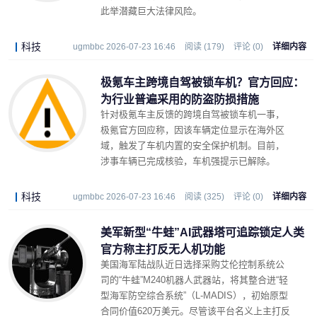
此举潜藏巨大法律风险。
科技
ugmbbc 2026-07-23 16:46
阅读 (179)
评论 (0)
详细内容
极氪车主跨境自驾被锁车机？官方回应：
为行业普遍采用的防盗防损措施
针对极氪车主反馈的跨境自驾被锁车机一事，
极氪官方回应称，因该车辆定位显示在海外区
域，触发了车机内置的安全保护机制。目前，
涉事车辆已完成核验，车机强提示已解除。
科技
ugmbbc 2026-07-23 16:46
阅读 (325)
评论 (0)
详细内容
美军新型“牛蛙”AI武器塔可追踪锁定人类
官方称主打反无人机功能
美国海军陆战队近日选择采购艾伦控制系统公
司的“牛蛙”M240机器人武器站，将其整合进“轻
型海军防空综合系统”（L-MADIS），初始原型
合同价值620万美元。尽管该平台名义上主打反