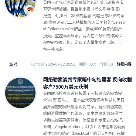
英国一对兄弟因盗窃价值约9.5万美元的稀有宝
可梦卡牌被捕。据当地小报《考文垂电讯报》
报道，4月8日，33岁的基思·约翰逊与37岁的肖
恩·约翰逊兄弟二人持撬棍闯入沃灵顿的“Celesti
al Collectables”卡牌店，造成4000美元的财产
损失。监控画面显示，两人在四分钟的作案过
程中砸毁展示柜，盗取了大量集换式卡牌、卡
包与补充盒。
游戏
ugmbbc 2026-07-12 20:51
阅读 (337)
评论 (0)
详细内容
网络勒索谈判专家暗中勾结黑客 反向收割
客户7500万美元获刑
美国联邦检察官近日披露了一起恶劣的网络安
全“内鬼”案件。一名本应代表受害者利益与黑客
展开周旋的网络勒索谈判专家，竟然将极其敏
感的泄露数据当作筹码，暗中为黑客组织提供
协助以抬高勒索赎金。涉案谈判专家安杰洛·马
蒂诺（Angelo Martino，41岁）因串通知名勒索
软件组织“黑猫”（BlackCat）的分支机构，已被