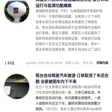
运行与监测功能瘫痪
美国联邦调查局（FBI）与美国国家环境保护局
（EPA）于周四晚间透露，全美至少七个州的
自来水和污水处理设施在本周遭到了网络攻
击，攻击目标直接指向用于监测和操作设施的
运行系统。据官方通报，黑客在入侵后篡改了
受影响系统的密码及网络设置，导致部分设施
的操作人员无法正常监测或控制设备。其中一
家水务单位还报告称，其用于自动化工厂运行
的软件遭到了未经授权的修改。
科技
ugmbbc 2026-08-01 09:39
阅读 (132)
评论 (0)
详细内容
租台自动驾驶汽车旅游 订单取消了车还在
跑 全家被困车内下不来
近日一位女乘客在海南文昌租用L4级自动驾驶
汽车旅游时遭遇惊魂一幕，
订单已被取消，车
辆却仍在自动行驶，车内屏幕全部锁死，一家
人被困车内无法下车，最终折腾到深夜报警才
脱困。
7月23日，袁女士通过神州租车App租用