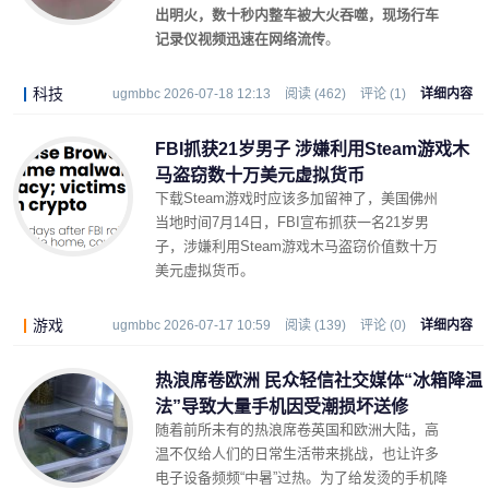
出明火，数十秒内整车被大火吞噬，现场行车
记录仪视频迅速在网络流传
。
科技
ugmbbc 2026-07-18 12:13
阅读 (462)
评论 (1)
详细内容
FBI抓获21岁男子 涉嫌利用Steam游戏木
马盗窃数十万美元虚拟货币
下载Steam游戏时应该多加留神了，美国佛州
当地时间7月14日，FBI宣布抓获一名21岁男
子，涉嫌利用Steam游戏木马盗窃价值数十万
美元虚拟货币。
游戏
ugmbbc 2026-07-17 10:59
阅读 (139)
评论 (0)
详细内容
热浪席卷欧洲 民众轻信社交媒体“冰箱降温
法”导致大量手机因受潮损坏送修
随着前所未有的热浪席卷英国和欧洲大陆，高
温不仅给人们的日常生活带来挑战，也让许多
电子设备频频“中暑”过热。为了给发烫的手机降