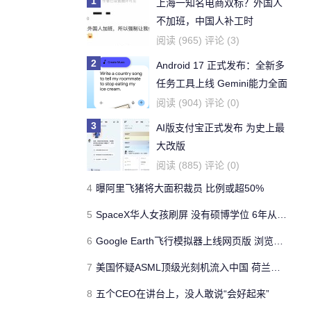
1
上海一知名电商双标？外国人
不加班，中国人补工时
阅读 (965) 评论 (3)
2
Android 17 正式发布：全新多
任务工具上线 Gemini能力全面
扩展
阅读 (904) 评论 (0)
3
AI版支付宝正式发布 为史上最
大改版
阅读 (885) 评论 (0)
4
曝阿里飞猪将大面积裁员 比例或超50%
5
SpaceX华人女孩刷屏 没有硕博学位 6年从火箭小白到“猛禽”飞行操作员
6
Google Earth飞行模拟器上线网页版 浏览器即可“翱翔全球”
7
美国怀疑ASML顶级光刻机流入中国 荷兰巨头坚称“不可能”
8
五个CEO在讲台上，没人敢说“会好起来”