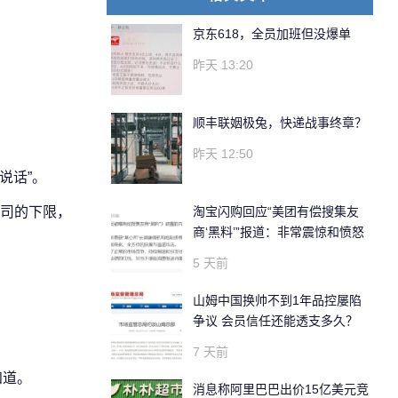
京东618，全员加班但没爆单
昨天 13:20
顺丰联姻极兔，快递战事终章？
昨天 12:50
说话”。
司的下限，
淘宝闪购回应“美团有偿搜集友
商‘黑料’”报道：非常震惊和愤怒
5 天前
山姆中国换帅不到1年品控屡陷
争议 会员信任还能透支多久？
7 天前
知道。
消息称阿里巴巴出价15亿美元竞