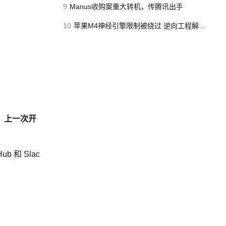
9
Manus收购案重大转机，传腾讯出手
10
苹果M4神经引擎限制被绕过 逆向工程解锁15.8TFLOPS AI算力
，上一次开
 和 Slac