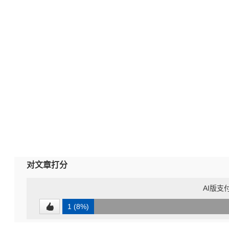
对文章打分
AI版支
1 (8%)