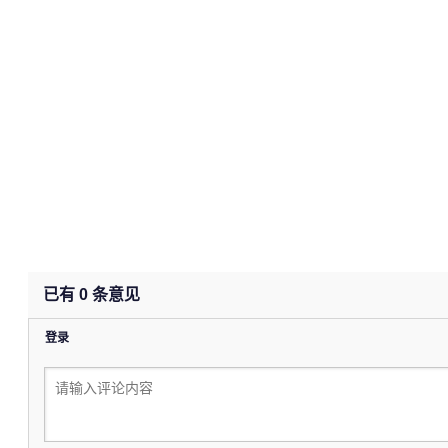
已有
0
条意见
登录