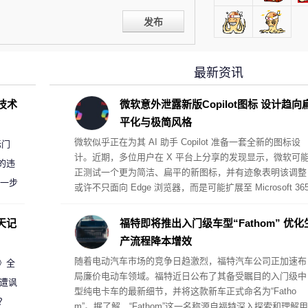
发布
最新资讯
D技术
微软意外泄露新版Copilot图标 设计趋向
平化与极简风格
微软似乎正在为其 AI 助手 Copilot 准备一套全新的图标设
标门
计。近期，多位用户在 X 平台上分享的发现显示，微软可
的违
正测试一个更为简洁、扁平的新图标，并有迹象表明该调整
进一步
或许不只面向 Edge 浏览器，而是可能扩展至 Microsoft 36
等更多产品。
天记
福特即将推出入门级车型“Fathom” 优化
产流程降本增效
随着电动汽车市场的竞争日趋激烈，福特汽车公司正加速布
案》全
局廉价电动车领域。福特近日公布了其备受瞩目的入门级中
 遭讽
型纯电卡车的最新细节，并将这款新车正式命名为“Fatho
？
m”。据了解，“Fathom”这一名称源自福特深入探索和理解用