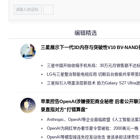
编辑精选
三星展示下一代3D内存与突破性V10 BV-NAN
三星中国开始收缩手机布局：30万元月销售额不达
店 将被逐步清退
LG与三星整治智能电视应用 切断后台偷偷共享带宽
规行为
三星拟引入喷墨涂层新技术 助力Galaxy S27 Ultra
缩减镜头模组厚度
苹果控告OpenAI涉嫌侵犯商业秘密 后者公开聊
录直指对方“打错算盘”
Anthropic、OpenAI等企业面临欧盟《人工智能法
新执法权限审查
OpenAI为网红举办奢华夏令营被批：2000美元一晚
“反乌托邦”
OpenAI等模型接连失控发动攻击 谁该承担法律责任