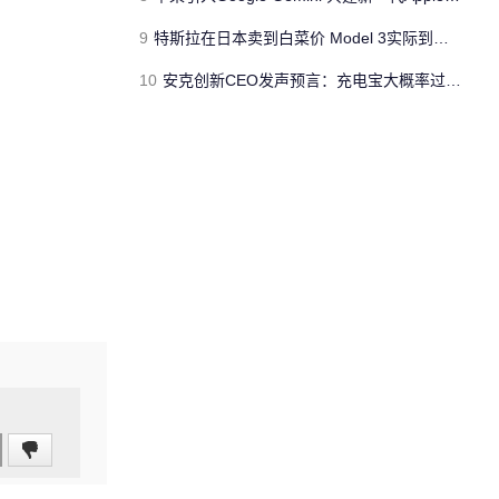
9
特斯拉在日本卖到白菜价 Model 3实际到手仅需13.4万元
10
安克创新CEO发声预言：充电宝大概率过几年就死了