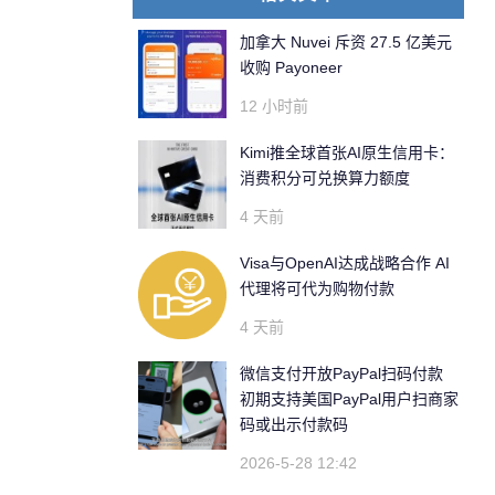
加拿大 Nuvei 斥资 27.5 亿美元
收购 Payoneer
12 小时前
Kimi推全球首张AI原生信用卡：
消费积分可兑换算力额度
4 天前
Visa与OpenAI达成战略合作 AI
代理将可代为购物付款
4 天前
微信支付开放PayPal扫码付款
初期支持美国PayPal用户扫商家
码或出示付款码
2026-5-28 12:42