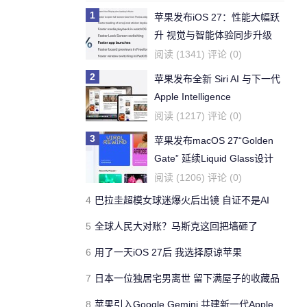
1
苹果发布iOS 27：性能大幅跃
升 视觉与智能体验同步升级
阅读 (1341) 评论 (0)
2
苹果发布全新 Siri AI 与下一代
Apple Intelligence
阅读 (1217) 评论 (0)
3
苹果发布macOS 27“Golden
Gate” 延续Liquid Glass设计
全面淘汰英特尔架构
阅读 (1206) 评论 (0)
4
巴拉圭超模女球迷爆火后出镜 自证不是AI
5
全球人民大对账？马斯克这回把墙砸了
6
用了一天iOS 27后 我选择原谅苹果
7
日本一位独居宅男离世 留下满屋子的收藏品
8
苹果引入Google Gemini 共建新一代Apple Intelligence架构