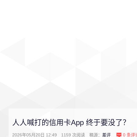
首页
影视
音乐
游戏
人人喊打的信用卡App 终于要没了？
2026年05月20日 12:49
1159
次阅读
稿源：
差评
0
条评