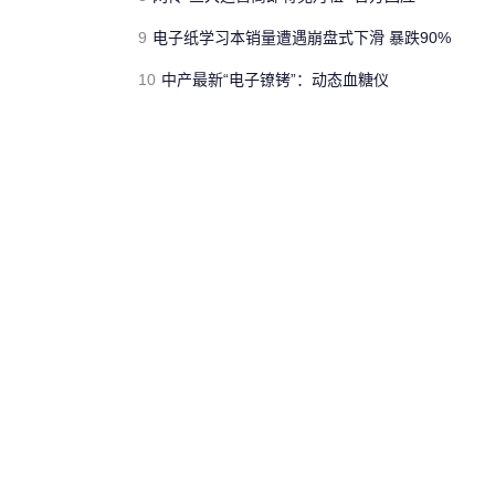
9
电子纸学习本销量遭遇崩盘式下滑 暴跌90%
10
中产最新“电子镣铐”：动态血糖仪