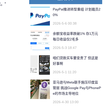
。”
PayPal推进转型重组 计划裁员2
0%
2026-5-6 00:38
余额宝收益率跌破1% 存1万元
每日收益仅2毛多
2026-5-3 18:47
咱们贷款买车要变贵了 但这是
好事啊
2026-5-1 11:20
亚马逊与Meta联手施压印度监
管层 挑战Google Pay与PhoneP
e的市场主导地位
2026-4-30 13:00