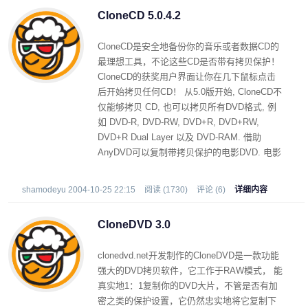
CloneCD 5.0.4.2
CloneCD是安全地备份你的音乐或者数据CD的
最理想工具，不论这些CD是否带有拷贝保护！
CloneCD的获奖用户界面让你在几下鼠标点击
后开始拷贝任何CD！ 从5.0版开始, CloneCD不
仅能够拷贝 CD, 也可以拷贝所有DVD格式, 例
如 DVD-R, DVD-RW, DVD+R, DVD+RW,
DVD+R Dual Layer 以及 DVD-RAM. 借助
AnyDVD可以复制带拷贝保护的电影DVD. 电影
被1:1复制而不会被修改 (压缩). CloneCD可以识
别其它格式文件,例如 .iso 与 .udf,并且可以复制
shamodeyu 2004-10-25 22:15
阅读 (1730)
评论 (6)
详细内容
带有新的SafeDisc 3防拷贝系统的CD/DVD.
CloneDVD 3.0
clonedvd.net开发制作的CloneDVD是一款功能
强大的DVD拷贝软件，它工作于RAW模式， 能
真实地1：1复制你的DVD大片，不管是否有加
密之类的保护设置，它仍然忠实地将它复制下