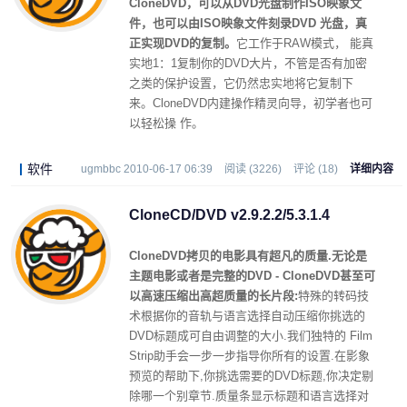
CloneDVD，可以从DVD光盘制作ISO映象文
件，也可以由ISO映象文件刻录DVD 光盘，真
正实现DVD的复制。
它工作于RAW模式， 能真
实地1：1复制你的DVD大片，不管是否有加密
之类的保护设置，它仍然忠实地将它复制下
来。CloneDVD内建操作精灵向导，初学者也可
以轻松操 作。
软件
ugmbbc 2010-06-17 06:39
阅读 (3226)
评论 (18)
详细内容
CloneCD/DVD v2.9.2.2/5.3.1.4
CloneDVD拷贝的电影具有超凡的质量.无论是
主题电影或者是完整的DVD - CloneDVD甚至可
以高速压缩出高超质量的长片段:
特殊的转码技
术根据你的音轨与语言选择自动压缩你挑选的
DVD标题成可自由调整的大小.我们独特的 Film
Strip助手会一步一步指导你所有的设置.在影象
预览的帮助下,你挑选需要的DVD标题,你决定剔
除哪一个别章节.质量条显示标题和语言选择对