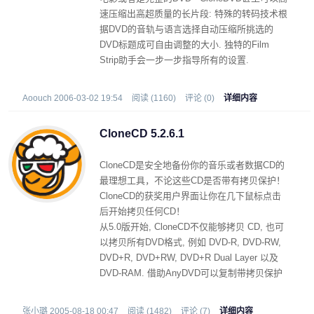
速压缩出高超质量的长片段: 特殊的转码技术根
据DVD的音轨与语言选择自动压缩所挑选的
DVD标题成可自由调整的大小. 独特的Film
Strip助手会一步一步指导所有的设置.
更新内容
:
Aoouch 2006-03-02 19:54
阅读 (1160)
评论 (0)
详细内容
Fix: Individual Stream selection was broken
(bug introduced in CloneDVD2.8.8.1)
CloneCD 5.2.6.1
Fix: Stream selection quality bar sometimes
invisible
CloneCD是安全地备份你的音乐或者数据CD的
Updated languages
最理想工具，不论这些CD是否带有拷贝保护！
CloneCD的获奖用户界面让你在几下鼠标点击
后开始拷贝任何CD！
从5.0版开始, CloneCD不仅能够拷贝 CD, 也可
以拷贝所有DVD格式, 例如 DVD-R, DVD-RW,
DVD+R, DVD+RW, DVD+R Dual Layer 以及
DVD-RAM. 借助AnyDVD可以复制带拷贝保护
的电影DVD. 电影被1:1复制而不会被修改 (压
缩).
张小璐 2005-08-18 00:47
阅读 (1482)
评论 (7)
详细内容