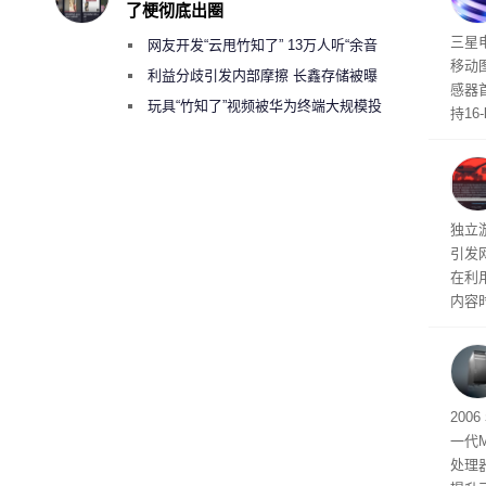
了梗彻底出圈
传感
三星
网友开发“云甩竹知了” 13万人听“余音
移动
绕梁”
利益分歧引发内部摩擦 长鑫存储被曝
感器
曾将华为驻场工程师驱逐出研发基地
玩具“竹知了”视频被华为终端大规模投
持16
诉下架
光拍
文档
独立游
引发
在利用
内容
tage 
有五
200
一代
处理器