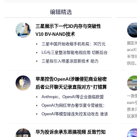
编辑精选
三星展示下一代3D内存与突破性
V10 BV-NAND技术
电
据彭
三星中国开始收缩手机布局：30万元
ace
月销售额不达标门店 将被逐步清退
LG与三星整治智能电视应用 切断后台
半导
偷偷共享带宽的违规行为
三星拟引入喷墨涂层新技术 助力
供应
Galaxy S27 Ultra进一步缩减镜头模组厚
赖利·
开会
度
苹果控告OpenAI涉嫌侵犯商业秘密
取“
后者公开聊天记录直指对方“打错算
的电
盘”
全退
一款
Anthropic、OpenAI等企业面临欧盟
ea
《人工智能法案》全新执法权限审查
OpenAI为网红举办奢华夏令营被批：
原本
2000美元一晚 遭讽“反乌托邦”
OpenAI等模型接连失控发动攻击 谁该
玩家
承担法律责任？
过，
入仅剩
华为投诉余承东恶搞视频 反致竹知