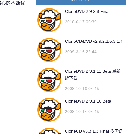
核心的不断优
CloneDVD 2.9.2.8 Final
2010-6-17 06:39
CloneCD/DVD v2.9.2.2/5.3.1.4
2009-3-16 22:44
CloneDVD 2.9.1.11 Beta 最新
版下载
2008-10-16 04:45
CloneDVD 2.9.1.10 Beta
2008-10-14 04:45
CloneCD v5.3.1.3 Final 多国语