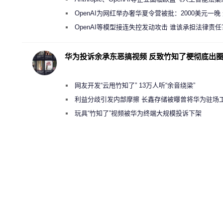
新执法权限审查
OpenAI为网红举办奢华夏令营被批：2000美元一晚
“反乌托邦”
OpenAI等模型接连失控发动攻击 谁该承担法律责任
华为投诉余承东恶搞视频 反致竹知了梗彻底出
网友开发“云甩竹知了” 13万人听“余音绕梁”
利益分歧引发内部摩擦 长鑫存储被曝曾将华为驻场
师驱逐出研发基地
玩具“竹知了”视频被华为终端大规模投诉下架