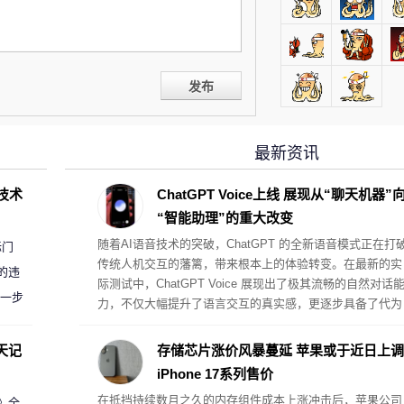
发布
最新资讯
D技术
ChatGPT Voice上线 展现从“聊天机器”
“智能助理”的重大改变
随着AI语音技术的突破，ChatGPT 的全新语音模式正在打
标门
传统人机交互的藩篱，带来根本上的体验转变。在最新的实
的违
际测试中，ChatGPT Voice 展现出了极其流畅的自然对话
进一步
力，不仅大幅提升了语言交互的真实感，更逐步具备了代为
执行复杂桌面任务的真助理属性。
天记
存储芯片涨价风暴蔓延 苹果或于近日上调
iPhone 17系列售价
在抵挡持续数月之久的内存组件成本上涨冲击后，苹果公司
案》全