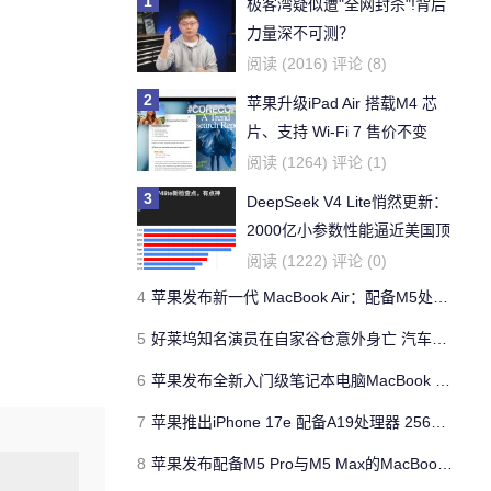
1
极客湾疑似遭"全网封杀"!背后
力量深不可测？
阅读 (2016) 评论 (8)
2
苹果升级iPad Air 搭载M4 芯
片、支持 Wi‑Fi 7 售价不变
阅读 (1264) 评论 (1)
3
DeepSeek V4 Lite悄然更新：
2000亿小参数性能逼近美国顶
流
阅读 (1222) 评论 (0)
4
苹果发布新一代 MacBook Air：配备M5处理器 性能、存储与 AI 全面升级 ​
5
好莱坞知名演员在自家谷仓意外身亡 汽车搭电时突然自燃
6
苹果发布全新入门级笔记本电脑MacBook Neo 起售价599美元
7
苹果推出iPhone 17e 配备A19处理器 256GB容量起步 刘海屏依旧
8
苹果发布配备M5 Pro与M5 Max的MacBook Pro 本地AI能力再升级 ​