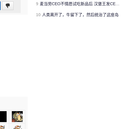
9
麦当劳CEO不情愿试吃新品后 汉堡王发CEO狠咬皇堡视频借势营销
0
(0%)
10
人类离开了，牛留下了，然后统治了这座岛