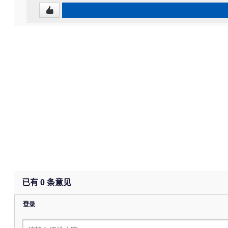
已有
0
条意见
登录