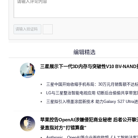
编辑精选
三星展示下一代3D内存与突破性V10 BV-NAN
三星中国开始收缩手机布局：30万元月销售额不达
店 将被逐步清退
LG与三星整治智能电视应用 切断后台偷偷共享带宽
规行为
三星拟引入喷墨涂层新技术 助力Galaxy S27 Ultra
缩减镜头模组厚度
苹果控告OpenAI涉嫌侵犯商业秘密 后者公开聊
录直指对方“打错算盘”
Anthropic、OpenAI等企业面临欧盟《人工智能法