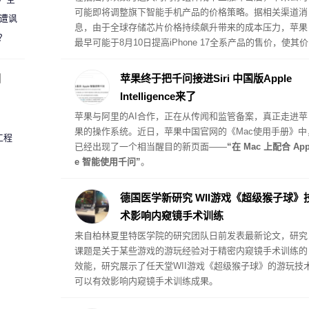
可能即将调整旗下智能手机产品的价格策略。据相关渠道消
 遭讽
息，由于全球存储芯片价格持续飙升带来的成本压力，苹果
？
最早可能于8月10日提高iPhone 17全系产品的售价，使其价
格体系与此前受内存危机影响而提价的其他硬件产品保持一
致。
圈
苹果终于把千问接进Siri 中国版Apple
Intelligence来了
苹果与阿里的AI合作，正在从传闻和监管备案，真正走进苹
果的操作系统。近日，苹果中国官网的《Mac使用手册》中
工程
已经出现了一个相当醒目的新页面——
“在 Mac 上配合 App
e 智能使用千问”
。
德国医学新研究 WII游戏《超级猴子球》
术影响内窥镜手术训练
来自柏林夏里特医学院的研究团队日前发表最新论文，研究
课题是关于某些游戏的游玩经验对于精密内窥镜手术训练的
效能，研究展示了任天堂WII游戏《超级猴子球》的游玩技
可以有效影响内窥镜手术训练成果。