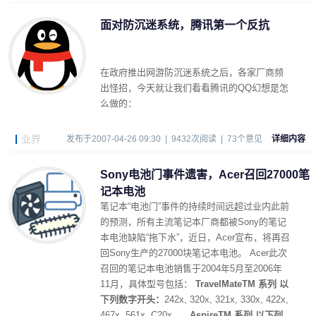
面对防沉迷系统，腾讯第一个反抗
在政府推出网游防沉迷系统之后，各家厂商频
出怪招，今天就让我们看看腾讯的QQ幻想是怎
么做的：
业界
发布于2007-04-26 09:30 | 9432次阅读 | 73个意见
详细内容
Sony电池门事件遗害，Acer召回27000笔
记本电池
笔记本“电池门”事件的持续时间远超过业内此前
的预测，所有主流笔记本厂商都被Sony的笔记
本电池缺陷“拖下水”，近日，Acer宣布，将再召
回Sony生产的27000块笔记本电池。 Acer此次
召回的笔记本电池销售于2004年5月至2006年
11月，具体型号包括：
TravelMateTM 系列 以
下列数字开头：
242x, 320x, 321x, 330x, 422x,
467x, 561x, C20x。
AspireTM 系列 以下列