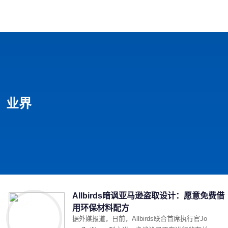
首页
影视
音乐
游戏
动漫
排行
业界
Allbirds暗讽亚马逊盗取设计：愿意免费借
用环保材料配方
据外媒报道，日前，Allbirds联合首席执行官Jo