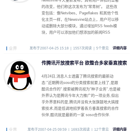
Newsvine今天重新发布，具有用户体验的显著
的改变，他们称这次发布为“常青树”。 这些改
变包括：像Netvibes、Pageflakes 和其他个性
化主页一样，在Newsvine站点上，用户可以移
动或删除大部分模块，通过增加RSS feeds模
块，用户可以添加他们想添加的新闻RSS
feeds。
业界
发布于2007-04-25 15:18 | 1557次阅读 | 5个意见
详细内容
传腾讯开放搜索平台 欲整合多家垂直搜索
4月24日,消息人士透露了腾讯搜索的最新动
态:"近期腾讯soso的分类搜索就要上线了,是跟
酷讯合作的".搜索被腾讯视为"种子业务",也是被
外界认为是腾讯今年大力推广的一项业务,但出
乎外界意料的是,腾讯并没有大张旗鼓地大搞搜
索技术,而是低调地招罗着各方垂直搜索的合作
伙伴,酷讯就是最新的一家 soso合作伙伴.
业界
发布于2007-04-25 09:59 | 1693次阅读 | 12个意见
详细内容