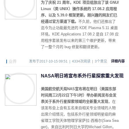
为了庆祝 21 周年，KDE 项目组放出了该 GNU/
Linux（类 UNIX）操作系统的 17.08.2 应用程
序、以及 5.39.0 框架更新。刚兴趣的网友们已
经通过官方渠道下载。
不久前，他们还推出了
迄今为止功能最先进的 KDE Plasma 5.11 桌面
环境。KDE Applications 17.08.2 是自 17.08 应
用程序套装发布以来的第三个维护更新，带来
了一整个月的 bug 修复和翻译更新。
业界
发布于2017-10-15 09:51 | 4334次阅读 | 3个意见
详细内容
NASA明日将宣布系外行星探索重大发现
美国航空航天局NAS宣布将在明日（美国东部
时间周三2月22日下午1时）举办新闻发布会发
表关于系外行星探索领域的全新重大发现
，在
该发布会上会有五名来自相关专业领域的人物
出席介绍情况，包括系外行星领域明星级的麻
省理工学院天体物理学家萨拉·西格尔(Sara Sea
ger)，来自比利时列日大学的Michael Gillon，