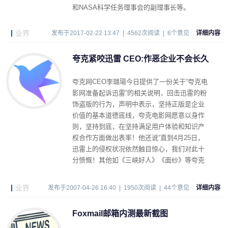
和NASA科学任务理事会的副理事长等。
业界
发布于2017-02-22 13:47 | 4562次阅读 | 6个意见
详细内容
夸克紧咬迅雷 CEO:作恶企业不会长久
夸克网CEO李璐瑒今日提供了一份关于“夸克电
影网准备起诉迅雷”的相关说明，回击迅雷的粉
饰盗版的行为，声明中表示，坚持正版是企业
价值的基本道德底线，夸克电影网愿意以身作
则，坚持到底，在坚持满足用户体验和知识产
权合作方面做出表率！他还说“直到4月25日，
迅雷上的侵权状况依然触目惊心，我们对此十
分愤慨！其他如《三峡好人》《面纱》等夸克
拥有的独家网络版权电影侵权状况在迅雷也非
常严重。”
业界
发布于2007-04-26 16:40 | 1950次阅读 | 44个意见
详细内容
Foxmail邮箱内测最新截图