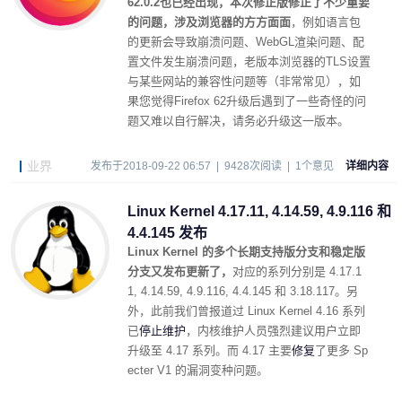
62.0.2也已经出现，本次修正版修正了不少重要
的问题，涉及浏览器的方方面面
，例如
语言包
的更新会导致崩溃问题、
WebGL渲染问题
、配
置文件发生崩溃问题，老版本浏览器的TLS设置
与某些网站的兼容性问题等（非常常见），如
果您觉得Firefox 62升级后遇到了一些奇怪的问
题又难以自行解决，请务必升级这一版本。
业界
发布于2018-09-22 06:57 | 9428次阅读 | 1个意见
详细内容
Linux Kernel 4.17.11, 4.14.59, 4.9.116 和
4.4.145 发布
Linux Kernel 的多个长期支持版分支和稳定版
分支又发布更新了，
对应的系列分别是 4.17.1
1, 4.14.59, 4.9.116, 4.4.145 和 3.18.117。另
外，此前我们曾报道过 Linux Kernel 4.16 系列
已
停止维护
，内核维护人员强烈建议用户立即
升级至 4.17 系列。而 4.17 主要
修复
了更多 Sp
ecter V1 的漏洞变种问题。