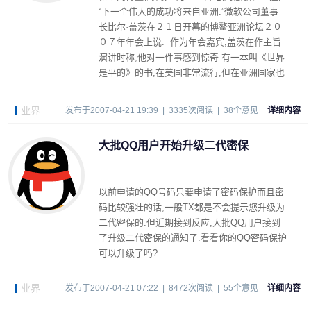
“下一个伟大的成功将来自亚洲.”微软公司董事
长比尔·盖茨在２１日开幕的博鳌亚洲论坛２０
０７年年会上说. 作为年会嘉宾,盖茨在作主旨
演讲时称,他对一件事感到惊奇:有一本叫《世界
是平的》的书,在美国非常流行,但在亚洲国家也
非常流行,而且在中国也是畅销书.
业界
发布于2007-04-21 19:39 | 3335次阅读 | 38个意见
详细内容
大批QQ用户开始升级二代密保
以前申请的QQ号码只要申请了密码保护而且密
码比较强壮的话,一般TX都是不会提示您升级为
二代密保的.但近期接到反应,大批QQ用户接到
了升级二代密保的通知了.看看你的QQ密码保护
可以升级了吗?
业界
发布于2007-04-21 07:22 | 8472次阅读 | 55个意见
详细内容