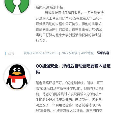
新闻来源:新浪科技
新浪科技讯 4月20日消息，一名自称支持
开源的人士今晨向比尔-盖茨在北京大学出席一
项颁奖活动的过程中公开抗议，但他的此举却
遭致同事及同行的质疑。微软董事长比尔-盖茨
当时正打算与北京大学创新活动获奖的学生进
行合影。
业界
发布于2007-04-22 21:13 | 7027次阅读 | 49个意见
详细内容
QQ加强安全，掉线后自动登陆要输入验证
码
笔者网络环境不好，QQ经常掉线，所以一直开
着“掉线后自动重新登陆”的功能，但就在几分钟
前，笔者QQ再掉线时却发现要输入QQ随机产
生的验证码才能重新登陆，差点晕死，这不摆
明是废了一个实用功能嘛！笔者试着将QQ“离
线”再登陆，也被要求输入验证码。真不明白这