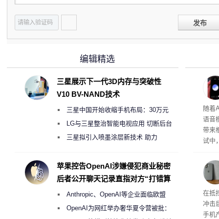
发布
编辑精选
三星展示下一代3D内存与突破性
V10 BV-NAND技术
理”
随着A
三星中国开始收缩手机布局：30万元
语音
月销售额不达标门店 将被逐步清退
LG与三星整治智能电视应用 切断后台
带来
偷偷共享带宽的违规行为
三星拟引入喷墨涂层新技术 助力
试中，
Galaxy S27 Ultra进一步缩减镜头模组厚
的自
互的
度
苹果控告OpenAI涉嫌侵犯商业秘密
桌面
后者公开聊天记录直指对方“打错算
盘”
系列
在抵
Anthropic、OpenAI等企业面临欧盟
冲击
《人工智能法案》全新执法权限审查
OpenAI为网红举办奢华夏令营被批：
手机