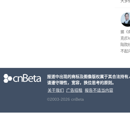
大多
Gro
流架
时想
据《
克(E
陆院
不起
报道中出现的商标及图像版权属于其合法持有
请遵守理性，宽容，换位思考的原则。
关于我们
广告招租
报告不适当内容
©2003-2026 cnBeta