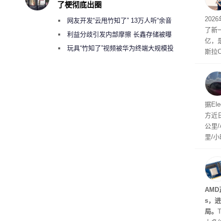
了梗彻底出圈
“薅”
202
网友开发“云甩竹知了” 13万人听“余音
元。
了新一
绕梁”
利益分歧引发内部摩擦 长鑫存储被曝
亿，
曾将华为驻场工程师驱逐出研发基地
玩具“竹知了”视频被华为终端大规模投
斯拉
诉下架
mpr
第二
是F
据El
方近
公里/
里/
己没
驾驶
AMD
s，
局。