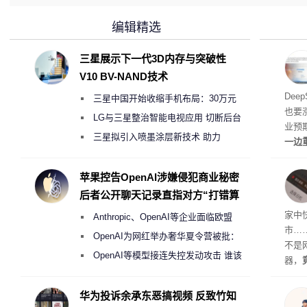
编辑精选
三星展示下一代3D内存与突破性
V10 BV-NAND技术
梁文
Dee
三星中国开始收缩手机布局：30万元
也要
月销售额不达标门店 将被逐步清退
LG与三星整治智能电视应用 切断后台
业预
偷偷共享带宽的违规行为
三星拟引入喷墨涂层新技术 助力
一边
Galaxy S27 Ultra进一步缩减镜头模组厚
亿元
边宣
度
苹果控告OpenAI涉嫌侵犯商业秘密
整。
后者公开聊天记录直指对方“打错算
盘”
家中
Anthropic、OpenAI等企业面临欧盟
市…
《人工智能法案》全新执法权限审查
OpenAI为网红举办奢华夏令营被批：
不是
2000美元一晚 遭讽“反乌托邦”
OpenAI等模型接连失控发动攻击 谁该
器，
承担法律责任？
都是“
起特
华为投诉余承东恶搞视频 反致竹知
用“