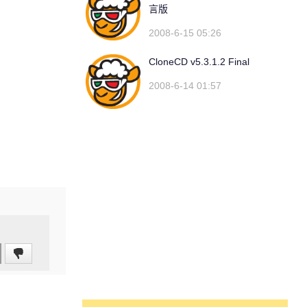
言版
2008-6-15 05:26
CloneCD v5.3.1.2 Final
2008-6-14 01:57