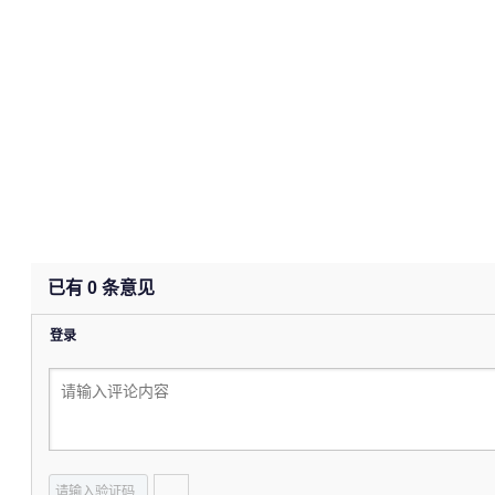
已有
0
条意见
登录