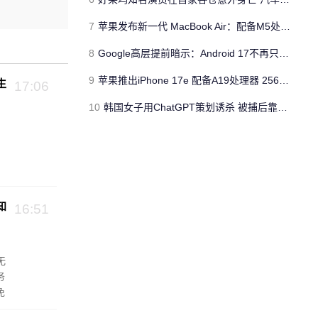
7
苹果发布新一代 MacBook Air：配备M5处理器 性能、存储与 AI 全面升级 ​
8
Google高层提前暗示：Android 17不再只是操作系统
9
苹果推出iPhone 17e 配备A19处理器 256GB容量起步 刘海屏依旧
生
17:06
10
韩国女子用ChatGPT策划诱杀 被捕后靠清纯颜值粉丝暴涨50倍
知
16:51
无
务
免