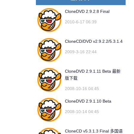
CloneDVD 2.9.2.8 Final
2010-6-17 06:39
CloneCD/DVD v2.9.2.2/5.3.1.4
2009-3-16 22:44
CloneDVD 2.9.1.11 Beta 最新
版下载
2008-10-16 04:45
CloneDVD 2.9.1.10 Beta
2008-10-14 04:45
CloneCD v5.3.1.3 Final 多国语