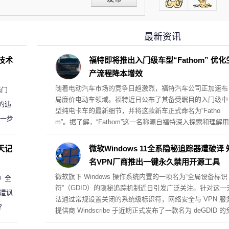
最新资讯
D技术
福特即将推出入门级车型“Fathom” 优化
产流程降本增效
随着电动汽车市场的竞争日趋激烈，福特汽车公司正加速布
标门
局廉价电动车领域。福特近日公布了其备受瞩目的入门级中
的违
型纯电卡车的最新细节，并将这款新车正式命名为“Fatho
进一步
m”。据了解，“Fathom”这一名称源自福特深入探索和理解用
户真实用车需求的努力。
天记
微软Windows 11全系隐秘追踪器遭破译 
名VPN厂商推出一键永久禁用开源工具
微软旗下 Windows 操作系统内置的一项名为“全局设备标识
案》全
符”（GDID）的隐秘追踪机制近日引发广泛关注。针对这一
 遭讽
法通过常规设置关闭的系统级标识符，网络安全与 VPN 服
？
提供商 Windscribe 于近期正式发布了一款名为 deGDID 的
费开源工具，宣称可帮助用户彻底清除该标识符并永久阻止