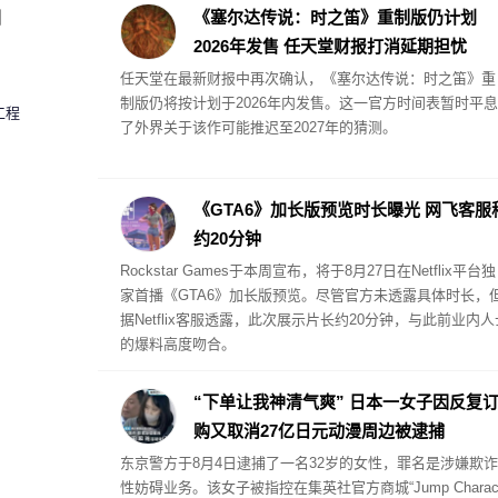
其重新生成。
圈
《塞尔达传说：时之笛》重制版仍计划
2026年发售 任天堂财报打消延期担忧
任天堂在最新财报中再次确认，《塞尔达传说：时之笛》重
制版仍将按计划于2026年内发售。这一官方时间表暂时平息
工程
了外界关于该作可能推迟至2027年的猜测。
《GTA6》加长版预览时长曝光 网飞客服
约20分钟
Rockstar Games于本周宣布，将于8月27日在Netflix平台独
家首播《GTA6》加长版预览。尽管官方未透露具体时长，
据Netflix客服透露，此次展示片长约20分钟，与此前业内人
的爆料高度吻合。
“下单让我神清气爽” 日本一女子因反复
购又取消27亿日元动漫周边被逮捕
东京警方于8月4日逮捕了一名32岁的女性，罪名是涉嫌欺诈
性妨碍业务。该女子被指控在集英社官方商城“Jump Charac