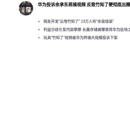
华为投诉余承东恶搞视频 反致竹知了梗彻底出
网友开发“云甩竹知了” 13万人听“余音绕梁”
利益分歧引发内部摩擦 长鑫存储被曝曾将华为驻场
师驱逐出研发基地
玩具“竹知了”视频被华为终端大规模投诉下架