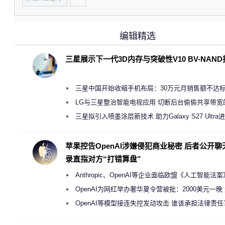
编辑精选
三星展示下一代3D内存与突破性V10 BV-NAN
三星中国开始收缩手机布局：30万元月销售额不达
店 将被逐步清退
LG与三星整治智能电视应用 切断后台偷偷共享带宽
规行为
三星拟引入喷墨涂层新技术 助力Galaxy S27 Ultra
缩减镜头模组厚度
苹果控告OpenAI涉嫌侵犯商业秘密 后者公开聊
录直指对方“打错算盘”
Anthropic、OpenAI等企业面临欧盟《人工智能法
新执法权限审查
OpenAI为网红举办奢华夏令营被批：2000美元一晚
“反乌托邦”
OpenAI等模型接连失控发动攻击 谁该承担法律责任