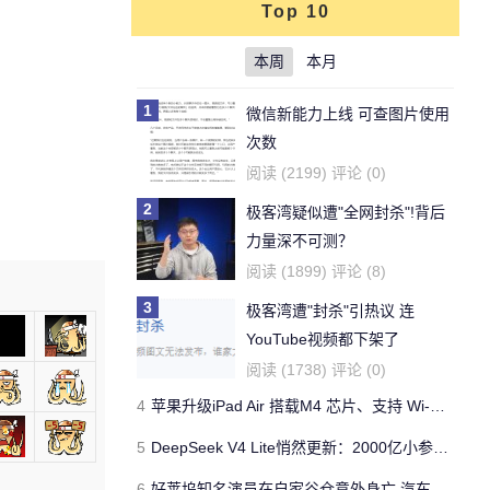
Top 10
本周
本月
1
微信新能力上线 可查图片使用
次数
阅读 (2199) 评论 (0)
2
极客湾疑似遭"全网封杀"!背后
力量深不可测？
阅读 (1899) 评论 (8)
3
极客湾遭"封杀"引热议 连
YouTube视频都下架了
阅读 (1738) 评论 (0)
4
苹果升级iPad Air 搭载M4 芯片、支持 Wi‑Fi 7 售价不变
5
DeepSeek V4 Lite悄然更新：2000亿小参数性能逼近美国顶流
6
好莱坞知名演员在自家谷仓意外身亡 汽车搭电时突然自燃