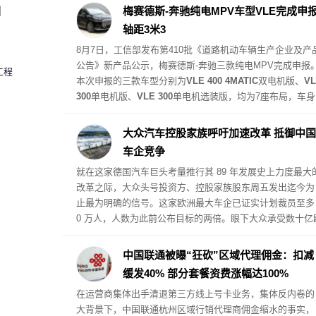
圈
梅赛德斯-奔驰纯电MPV车型VLE完成申
轴距3米3
8月7日，工信部发布第410批《道路机动车辆生产企业及产
公告》新产品公示，梅赛德斯-奔驰三款纯电MPV完成申报
工程
本次申报的三款车型分别为
VLE 400 4MATIC
双电机版、
VL
300
单电机版、
VLE 300
单电机选装版，均为7座布局，车身
尺寸保持一致，长5310mm、宽2000mm、高1922mm，轴
3340mm，最高车速170km/h。
大众汽车控股家族呼吁加速改革 抵御中国
车企竞争
就在这家德国汽车巨头考量推行其 89 年发展史上力度最大
改革之际，大众头号投资方、控股家族股东周五发出迄今为
止最为明确的信号。这家欧洲最大车企已证实计划裁员至多 
0 万人，人数为此前公布目标的两倍。眼下大众承受数十亿
元关税成本，同时面临中国车企竞争加剧，亟需遏制利润下
滑态势。
中国联通被曝“狂砍”区域代理佣金：扣减
缓发40% 部分套餐资费涨幅达100%
在运营商集体出手清退第三方线上号卡业务，集体反内卷的
大背景下，中国联通杭州区域行销代理商佣金缩水的事实，