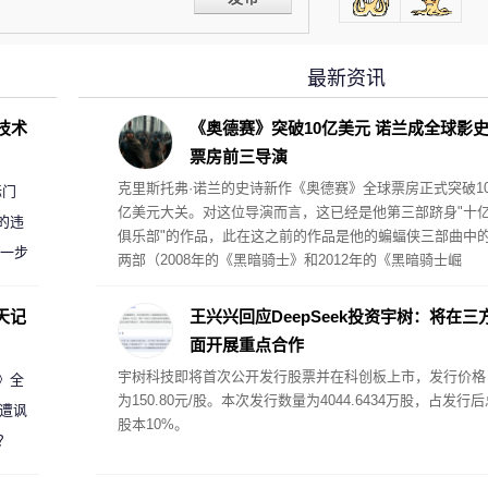
最新资讯
D技术
《奥德赛》突破10亿美元 诺兰成全球影
票房前三导演
克里斯托弗·诺兰的史诗新作《奥德赛》全球票房正式突破1
标门
亿美元大关。对这位导演而言，这已经是他第三部跻身"十
的违
俱乐部"的作品，此在这之前的作品是他的蝙蝠侠三部曲中
进一步
两部（2008年的《黑暗骑士》和2012年的《黑暗骑士崛
起》）。
天记
王兴兴回应DeepSeek投资宇树：将在三
面开展重点合作
宇树科技即将首次公开发行股票并在科创板上市，发行价格
案》全
为150.80元/股。本次发行数量为4044.6434万股，占发行后
 遭讽
股本10%。
？