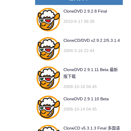
CloneDVD 2.9.2.8 Final
2010-6-17 06:39
CloneCD/DVD v2.9.2.2/5.3.1.4
2009-3-16 22:44
CloneDVD 2.9.1.11 Beta 最新
版下载
2008-10-16 04:45
CloneDVD 2.9.1.10 Beta
2008-10-14 04:45
CloneCD v5.3.1.3 Final 多国语