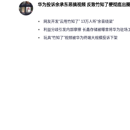
华为投诉余承东恶搞视频 反致竹知了梗彻底出
网友开发“云甩竹知了” 13万人听“余音绕梁”
利益分歧引发内部摩擦 长鑫存储被曝曾将华为驻场
师驱逐出研发基地
玩具“竹知了”视频被华为终端大规模投诉下架