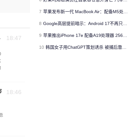
7
苹果发布新一代 MacBook Air：配备M5处理器 性能、存储与 AI 全面升级 ​
8
Google高层提前暗示：Android 17不再只是操作系统
9
苹果推出iPhone 17e 配备A19处理器 256GB容量起步 刘海屏依旧
史
18:47
10
韩国女子用ChatGPT策划诱杀 被捕后靠清纯颜值粉丝暴涨50倍
0
亿
的
方
18:46
总