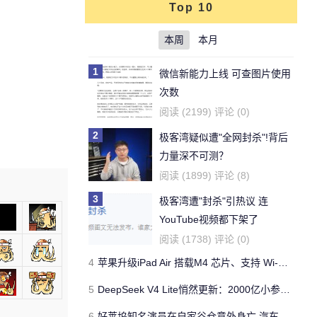
Top 10
本周
本月
1
微信新能力上线 可查图片使用
次数
阅读 (2199) 评论 (0)
2
极客湾疑似遭"全网封杀"!背后
力量深不可测？
阅读 (1899) 评论 (8)
3
极客湾遭"封杀"引热议 连
YouTube视频都下架了
阅读 (1738) 评论 (0)
4
苹果升级iPad Air 搭载M4 芯片、支持 Wi‑Fi 7 售价不变
5
DeepSeek V4 Lite悄然更新：2000亿小参数性能逼近美国顶流
6
好莱坞知名演员在自家谷仓意外身亡 汽车搭电时突然自燃