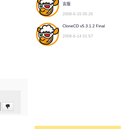
言版
2008-6-15 05:26
CloneCD v5.3.1.2 Final
2008-6-14 01:57