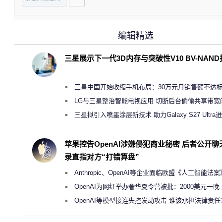
编辑精选
三星展示下一代3D内存与突破性V10 BV-NAN
三星中国开始收缩手机布局：30万元月销售额不达
店 将被逐步清退
LG与三星整治智能电视应用 切断后台偷偷共享带宽
规行为
三星拟引入喷墨涂层新技术 助力Galaxy S27 Ultra
缩减镜头模组厚度
苹果控告OpenAI涉嫌侵犯商业秘密 后者公开聊
录直指对方“打错算盘”
Anthropic、OpenAI等企业面临欧盟《人工智能法
新执法权限审查
OpenAI为网红举办奢华夏令营被批：2000美元一晚
“反乌托邦”
OpenAI等模型接连失控发动攻击 谁该承担法律责任