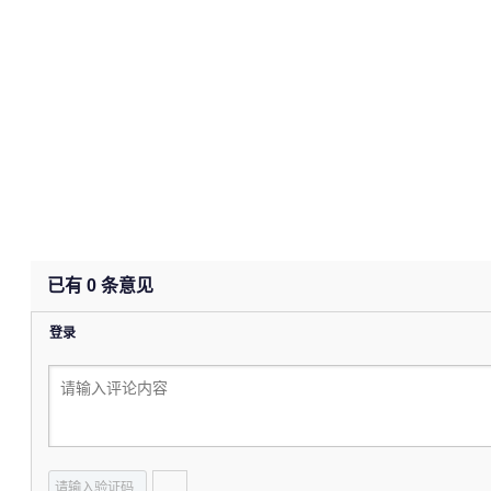
已有
0
条意见
登录