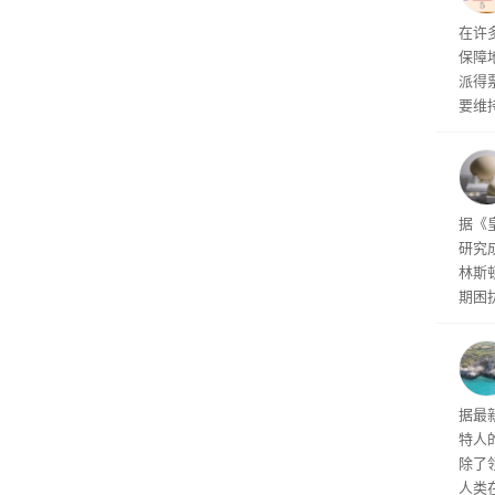
终目
调和
在许
人清
保障
派得
要维
学与
这三
任何
对其
据《
研究
林斯
期困
谜题
代鸟
的蛋
类或
据最
特人
除了
人类