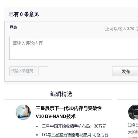
已有
0
条意见
登录
还可以输入
320
发布
编辑精选
三星展示下一代3D内存与突破性
V10 BV-NAND技术
移动
知名
三星中国开始收缩手机布局：30万元
大的
月销售额不达标门店 将被逐步清退
LG与三星整治智能电视应用 切断后台