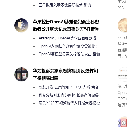
录仪厂
偷偷共享带宽的违规行为
三星拟引入喷墨涂层新技术 助力
ber
Galaxy S27 Ultra进一步缩减镜头模组厚
识别摄
a获
度
苹果控告OpenAI涉嫌侵犯商业秘密
将原
后者公开聊天记录直指对方“打错算
系统
盘”
议 
亚马
Anthropic、OpenAI等企业面临欧盟
该合
源
建设
将网
《人工智能法案》全新执法权限审查
OpenAI为网红举办奢华夏令营被批：
新建
2000美元一晚 遭讽“反乌托邦”
OpenAI等模型接连失控发动攻击 谁该
而，
承担法律责任？
广泛
一温
华为投诉余承东恶搞视频 反致竹知
了梗彻底出圈
演示文
网友开发“云甩竹知了” 13万人听“余音
Ope
绕梁”
利益分歧引发内部摩擦 长鑫存储被曝
GPT
曾将华为驻场工程师驱逐出研发基地
玩具“竹知了”视频被华为终端大规模投
哈迈德
诉下架
网站发
能够
化为