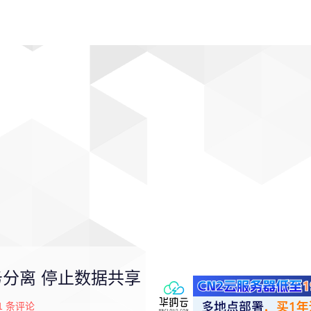
动漫
趣闻
科学
软件
主题
排行
务分离 停止数据共享
1
条评论