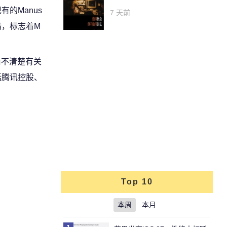
的Manus
7 天前
措，标志着M
尚不清楚有关
括腾讯控股、
Top 10
本周
本月