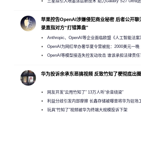
规行为
三星拟引入喷墨涂层新技术 助力Galaxy S27 Ultra
缩减镜头模组厚度
苹果控告OpenAI涉嫌侵犯商业秘密 后者公开聊
录直指对方“打错算盘”
Anthropic、OpenAI等企业面临欧盟《人工智能法
新执法权限审查
OpenAI为网红举办奢华夏令营被批：2000美元一晚
“反乌托邦”
OpenAI等模型接连失控发动攻击 谁该承担法律责任
华为投诉余承东恶搞视频 反致竹知了梗彻底出
网友开发“云甩竹知了” 13万人听“余音绕梁”
利益分歧引发内部摩擦 长鑫存储被曝曾将华为驻场
师驱逐出研发基地
玩具“竹知了”视频被华为终端大规模投诉下架