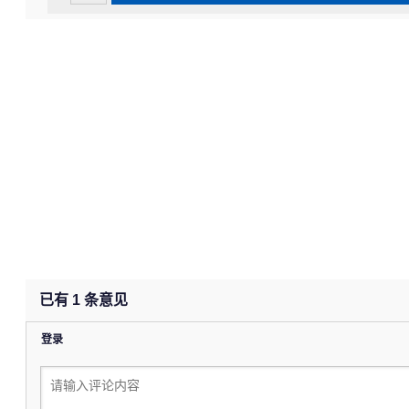
已有
1
条意见
登录