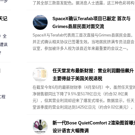
进一步
了其全部三款首发配色。据消息人士透露，这三种色彩将构
成 Galaxy S26 FE 的完整配色阵营。
天记
SpaceX确认Terafab项目已敲定 首次与
Grimes县居民面对面交流
SpaceX与Terafab代表周三首次直接与Grimes县居民会面，
案》全
并正式确认相关协议已签署生效。当地居民挤满专员法庭会
 遭讽
议室，参加被许多人视为该县近年来最重要的会议之一。
？
圈
任天堂发布最新财报：营业利润翻倍飙升
主要得益于美国关税退税
在截至今年6月的最新财财季（4月至6月）中，虽然任天堂
净销售额同比下降了9.5%至5178亿日元（约合32.8亿美
工程
元），但其营业利润却迎来了爆发式增长。数据显示，任天
堂该季度的营业利润达到1425亿日元（约合9.02亿美元），
较去年同期的569亿日元大幅增长了150%。
新一代Bose QuietComfort 2渲染图首曝
设计语言大幅微调