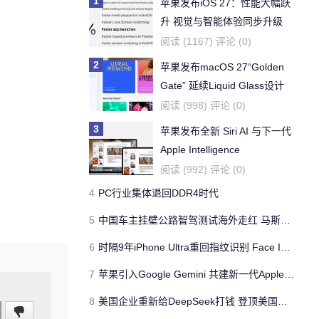
1
苹果发布iOS 27：性能大幅跃
升 视觉与智能体验同步升级
阅读 (1167) 评论 (0)
2
苹果发布macOS 27“Golden
Gate” 延续Liquid Glass设计
全面淘汰英特尔架构
阅读 (998) 评论 (0)
3
苹果发布全新 Siri AI 与下一代
Apple Intelligence
阅读 (992) 评论 (0)
4
PC行业集体退回DDR4时代
5
中国车主挂壁公路智驾测试海外走红 马斯克转发
6
时隔9年iPhone Ultra重回指纹识别 Face ID遭抛弃
7
苹果引入Google Gemini 共建新一代Apple Intelligence架构
8
美国企业重新给DeepSeek打钱 登顶美国企业新增采购榜