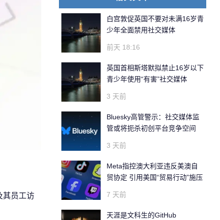
白宫敦促英国不要对未满16岁青
少年全面禁用社交媒体
前天 18:16
英国首相斯塔默拟禁止16岁以下
青少年使用“有害”社交媒体
3 天前
Bluesky高管警示：社交媒体监
管或将扼杀初创平台竞争空间
3 天前
Meta指控澳大利亚违反美澳自
贸协定 引用美国“贸易行动”施压
7 天前
s及其员工访
天涯是文科生的GitHub