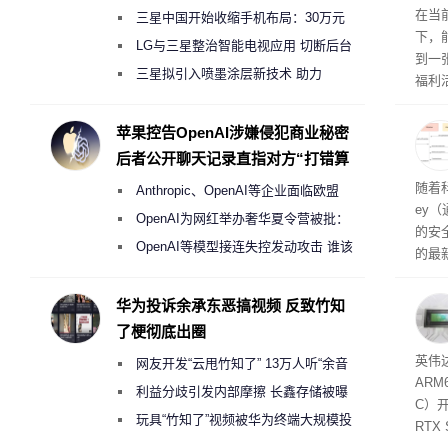
RTX
在当
三星中国开始收缩手机布局：30万元
下，
月销售额不达标门店 将被逐步清退
LG与三星整治智能电视应用 切断后台
到一
偷偷共享带宽的违规行为
三星拟引入喷墨涂层新技术 助力
福利活
Galaxy S27 Ultra进一步缩减镜头模组厚
英伟
州格
度
苹果控告OpenAI涉嫌侵犯商业秘密
家提供
后者公开聊天记录直指对方“打错算
卡（F
盘”
户面
随着科
Anthropic、OpenAI等企业面临欧盟
这一
ey
（Veri
《人工智能法案》全新执法权限审查
OpenAI为网红举办奢华夏令营被批：
的安全
2000美元一晚 遭讽“反乌托邦”
OpenAI等模型接连失控发动攻击 谁该
的最新
承担法律责任？
失。研
内存
华为投诉余承东恶搞视频 反致竹知
以利用
了梗彻底出圈
并窃取
SD
英伟达
网友开发“云甩竹知了” 13万人听“余音
在线
态
AR
件是
绕梁”
利益分歧引发内部摩擦 长鑫存储被曝
C）
软件
曾将华为驻场工程师驱逐出研发基地
玩具“竹知了”视频被华为终端大规模投
RTX
诉下架