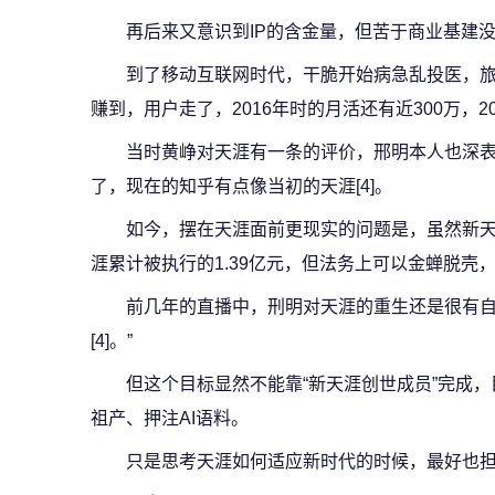
再后来又意识到IP的含金量，但苦于商业基建
到了移动互联网时代，干脆开始病急乱投医，
赚到，用户走了，2016年时的月活还有近300万，20
当时黄峥对天涯有一条的评价，邢明本人也深
了，现在的知乎有点像当初的天涯[4]。
如今，摆在天涯面前更现实的问题是，虽然新
涯累计被执行的1.39亿元，但法务上可以金蝉脱壳
前几年的直播中，刑明对天涯的重生还是很有自
[4]。”
但这个目标显然不能靠“新天涯创世成员”完成
祖产、押注AI语料。
只是思考天涯如何适应新时代的时候，最好也