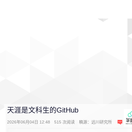
首页
影视
音乐
游戏
动漫
排行
天涯是文科生的GitHub
2026年06月04日 12:48
515
次阅读
稿源：
远川研究所
0
条