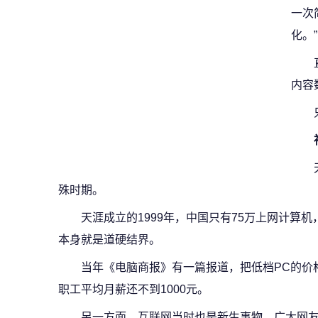
一次
化。”
内容
殊时期。
天涯成立的1999年，中国只有75万上网计算机，
本身就是道硬结界。
当年《电脑商报》有一篇报道，把低档PC的价
职工平均月薪还不到1000元。
另一方面，互联网当时也是新生事物，广大网