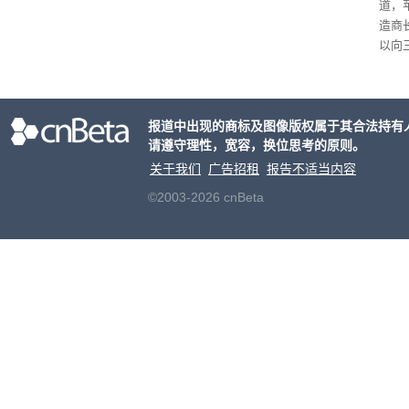
道，
单一
造商
户处
以向
策略
目的
大的
报道中出现的商标及图像版权属于其合法持有
请遵守理性，宽容，换位思考的原则。
关于我们
广告招租
报告不适当内容
©2003-2026 cnBeta