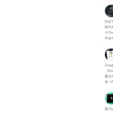
年晚
将到
的技
起售
针对
特汽
卡“F
平台
为2
车的
及个
Goo
（Go
重大
体（A
以通
查找
（Per
用的
头的
据 D
推出，