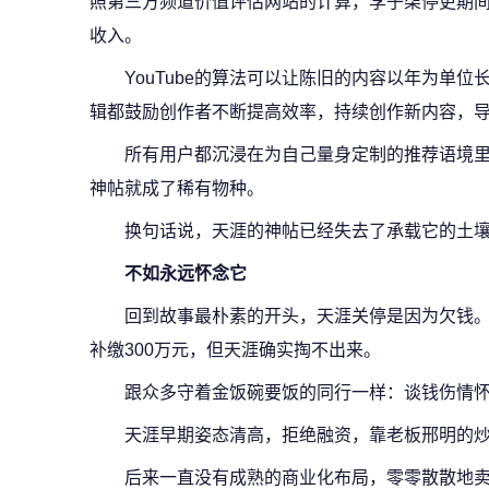
照第三方频道价值评估网站的计算，李子柒停更期间，
收入。
YouTube的算法可以让陈旧的内容以年为单
辑都鼓励创作者不断提高效率，持续创作新内容，导
所有用户都沉浸在为自己量身定制的推荐语境里
神帖就成了稀有物种。
换句话说，天涯的神帖已经失去了承载它的土
不如永远怀念它
回到故事最朴素的开头，天涯关停是因为欠钱
补缴300万元，但天涯确实掏不出来。
跟众多守着金饭碗要饭的同行一样：谈钱伤情
天涯早期姿态清高，拒绝融资，靠老板邢明的炒股
后来一直没有成熟的商业化布局，零零散散地