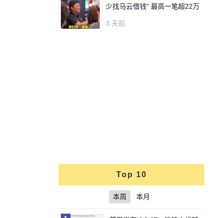
少找马云借钱” 最高一笔超22万
3 天前
Top 10
本周
本月