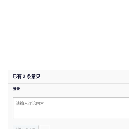
已有
2
条意见
登录