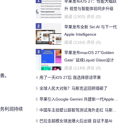
1
苹果发布iOS 27：性能大幅跃
升 视觉与智能体验同步升级
阅读 (1303) 评论 (0)
2
苹果发布全新 Siri AI 与下一代
Apple Intelligence
阅读 (1164) 评论 (0)
3
苹果发布macOS 27“Golden
Gate” 延续Liquid Glass设计
全面淘汰英特尔架构
阅读 (1149) 评论 (0)
善。
4
用了一天iOS 27后 我选择原谅苹果
5
全球人民大对账？马斯克这回把墙砸了
6
苹果引入Google Gemini 共建新一代Apple Intelligence架构
务利润持续
7
中国车主挂壁公路智驾测试海外走红 马斯克转发
8
巴拉圭超模女球迷爆火后出镜 自证不是AI