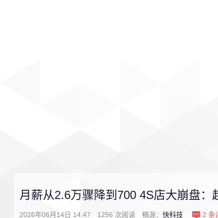
首页
影视
音乐
游戏
月薪从2.6万骤降到700 4S店大崩盘：
2026年06月14日 14:47
1256
次阅读
稿源：
快科技
2
条