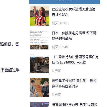
巴拉圭超模女球迷爆火后出镜
自证不是AI
前天 13:01
日本一位独居宅男离世 留下满
屋子的收藏品
遍偏低，售
前天 06:45
《三角洲行动》清雨毁号事件完
结 仅赔了5000元+道歉
失率也超过半
3 天前
被赞鼻子长得好 黄仁勋：我的
鼻子是韩国新时尚
3 天前
张雪现身阿里总部 自嘲“以前没