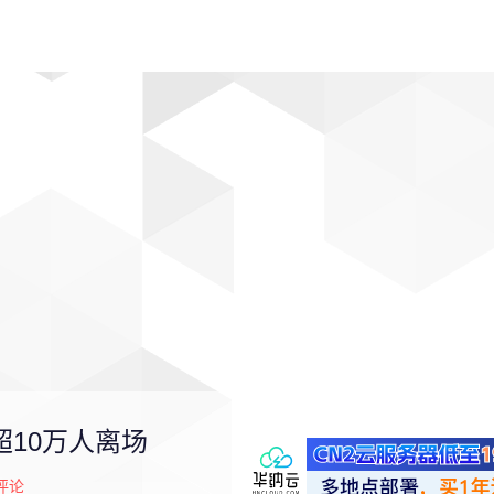
动漫
趣闻
科学
软件
主题
排行
超10万人离场
评论