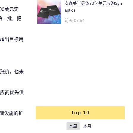
安森美半导体70亿美元收购Syn
00美元定
aptics
第二批，把
前天 07:54
幅超出目标用
涨价，也未
应商优先供
Top 10
基础设施的扩
本周
本月