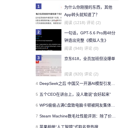
1
为什么你刚搜的东西，其他
App转头就知道了？
阅读 (1218) 评论 (2)
2
一句话，GPT-5.6 Pro用48分
钟造出完整《模拟人生》
阅读 (948) 评论 (0)
3
京东618，全员加班但没爆单
阅读 (920) 评论 (2)
4
DeepSeek之后 中国又一开源AI模型引发硅谷热议
5
五个CEO在讲台上，没人敢说“会好起来”
6
WPS偷偷占满C盘致电脑卡顿被网友集体吐槽 官方回应
7
Steam Machine数毛社性能评测：除了价格外其他无敌
8
苹果相册“人工智障”式取名登热搜