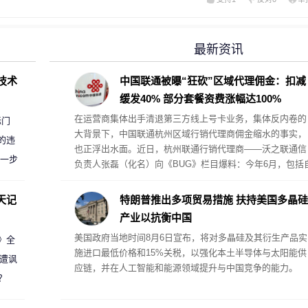
最新资讯
D技术
中国联通被曝“狂砍”区域代理佣金：扣减
缓发40% 部分套餐资费涨幅达100%
在运营商集体出手清退第三方线上号卡业务，集体反内卷的
标门
大背景下，中国联通杭州区域行销代理商佣金缩水的事实，
的违
也正浮出水面。近日，杭州联通行销代理商——沃之联通信
进一步
负责人张磊（化名）向《BUG》栏目爆料：今年6月，包括
家门店在内的杭州地区线上渠道、上门直销渠道的佣金被统
一扣减40%以上，直销团队额外再扣10%。
天记
特朗普推出多项贸易措施 扶持美国多晶硅
产业以抗衡中国
美国政府当地时间8月6日宣布，将对多晶硅及其衍生产品实
案》全
施进口最低价格和15%关税，以强化本土半导体与太阳能供
 遭讽
应链，并在人工智能和能源领域提升与中国竞争的能力。
？