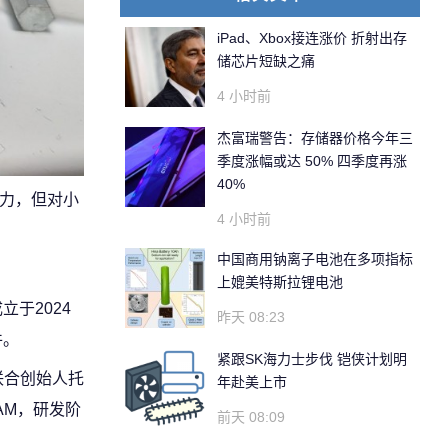
iPad、Xbox接连涨价 折射出存
储芯片短缺之痛
4 小时前
杰富瑞警告：存储器价格今年三
季度涨幅或达 50% 四季度再涨
40%
压力，但对小
4 小时前
中国商用钠离子电池在多项指标
上媲美特斯拉锂电池
立于2024
昨天 08:23
件。
紧跟SK海力士步伐 铠侠计划明
联合创始人托
年赴美上市
RAM，研发阶
前天 08:09