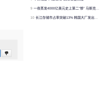
9
一夜蒸发4000亿美元史上第二“惨” 马斯克的SpaceX怎么了？
10
长江存储市占率突破13% 韩国大厂发出警告：中国追兵杀到了
0
(0%)