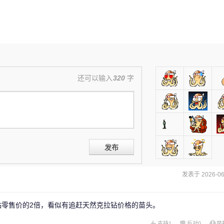
还可以输入
320
字
发布
发表于 2026-06-
钻零售价的2倍，看似有追赶天然克拉钻价格的苗头。
支持
1
反对
0
举