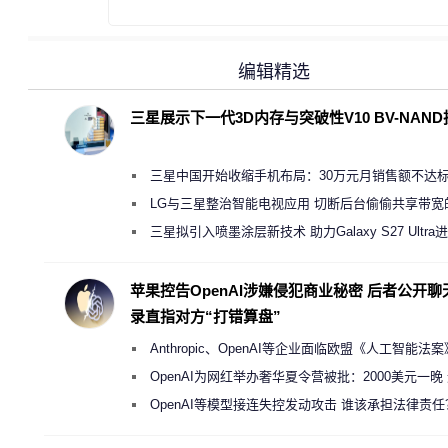
编辑精选
三星展示下一代3D内存与突破性V10 BV-NAN
三星中国开始收缩手机布局：30万元月销售额不达
店 将被逐步清退
LG与三星整治智能电视应用 切断后台偷偷共享带宽
规行为
三星拟引入喷墨涂层新技术 助力Galaxy S27 Ultra
缩减镜头模组厚度
苹果控告OpenAI涉嫌侵犯商业秘密 后者公开聊
录直指对方“打错算盘”
Anthropic、OpenAI等企业面临欧盟《人工智能法
新执法权限审查
OpenAI为网红举办奢华夏令营被批：2000美元一晚
“反乌托邦”
OpenAI等模型接连失控发动攻击 谁该承担法律责任