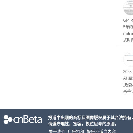
初停
题
GPT
5年
mitri
式时
似然
202
AI 
技媒
杀手”
报道中出现的商标及图像版权属于其合法持有
请遵守理性，宽容，换位思考的原则。
关于我们
广告招租
报告不适当内容