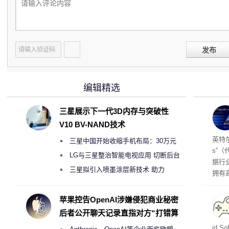
发布
编辑精选
三星展示下一代3D内存与突破性
V10 BV-NAND技术
256
英特尔
三星中国开始收缩手机布局：30万元
s”（
月销售额不达标门店 将被逐步清退
LG与三星整治智能电视应用 切断后台
据行
偷偷共享带宽的违规行为
三星拟引入喷墨涂层新技术 助力
拥有高
Galaxy S27 Ultra进一步缩减镜头模组厚
在直接
务器
度
苹果控告OpenAI涉嫌侵犯商业秘密
后者公开聊天记录直指对方“打错算
盘”
战士
id 