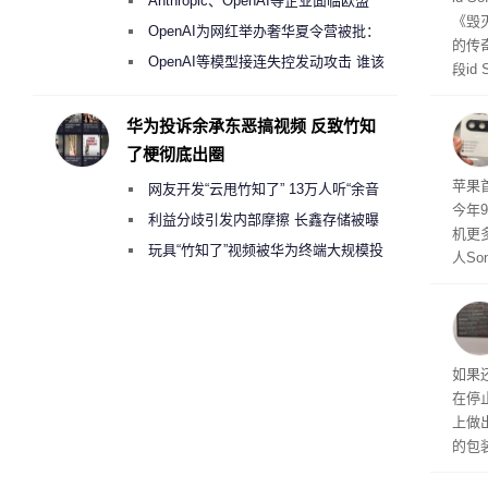
Anthropic、OpenAI等企业面临欧盟
《毁
《人工智能法案》全新执法权限审查
OpenAI为网红举办奢华夏令营被批：
的传
2000美元一晚 遭讽“反乌托邦”
OpenAI等模型接连失控发动攻击 谁该
段id
承担法律责任？
灭战
华为投诉余承东恶搞视频 反致竹知
了梗彻底出圈
苹果首
网友开发“云甩竹知了” 13万人听“余音
今年
绕梁”
利益分歧引发内部摩擦 长鑫存储被曝
机更
曾将华为驻场工程师驱逐出研发基地
玩具“竹知了”视频被华为终端大规模投
人So
诉下架
Ul
蓝色设
ra
生产
如果
在停
上做
的包
如官方