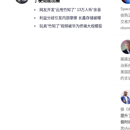
了梗彻底出圈
品牌
Spa
网友开发“云甩竹知了” 13万人听“余音
收购
绕梁”
利益分歧引发内部摩擦 长鑫存储被曝
交易
曾将华为驻场工程师驱逐出研发基地
玩具“竹知了”视频被华为终端大规模投
nfo
诉下架
周四
周末
时间
交的
到倒
据路
议，对
治新闻
易预
美国
的言
争论
I行业
联邦
员已
是让
据《
其中
提升
提交
假时
思(An