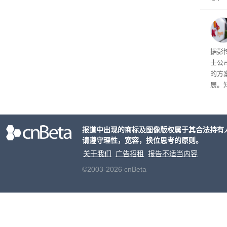
位参
在7
了这
据彭
士公
的方
展。
接洽
交易
元
。
报道中出现的商标及图像版权属于其合法持有
片的
请遵守理性，宽容，换位思考的原则。
关于我们
广告招租
报告不适当内容
©2003-2026 cnBeta