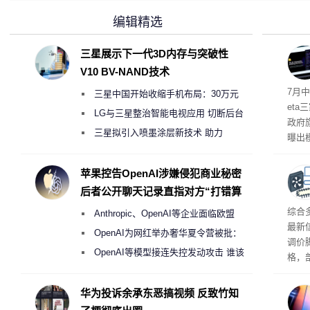
编辑精选
三星展示下一代3D内存与突破性
V10 BV-NAND技术
7月中
三星中国开始收缩手机布局：30万元
et
月销售额不达标门店 将被逐步清退
LG与三星整治智能电视应用 切断后台
政府
偷偷共享带宽的违规行为
三星拟引入喷墨涂层新技术 助力
曝出
Galaxy S27 Ultra进一步缩减镜头模组厚
算下
度
苹果控告OpenAI涉嫌侵犯商业秘密
后者公开聊天记录直指对方“打错算
盘”
综合
Anthropic、OpenAI等企业面临欧盟
最新
《人工智能法案》全新执法权限审查
OpenAI为网红举办奢华夏令营被批：
调价
2000美元一晚 遭讽“反乌托邦”
OpenAI等模型接连失控发动攻击 谁该
格，
承担法律责任？
这次
RA
华为投诉余承东恶搞视频 反致竹知
不断