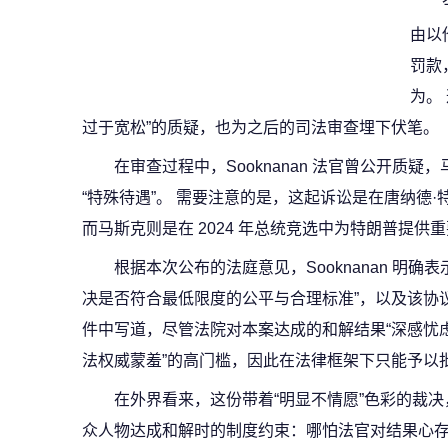
由以
罚款
为。
过于宽松”的质疑，也为之后的司法审查埋下伏笔。
在审查过程中，Sooknanan 法官曾公开质
“特殊待遇”。 需要注意的是，这起诉讼是在唐纳德·特
而马斯克则是在 2024 年总统竞选中为特朗普提
根据本次公布的法庭意见，Sooknanan 明
决是否符合最低限度的公平与合理标准”，以及该协议
件中写道，尽管法院对本案达成的和解结果“深感忧虑
法权威蒙羞”的高门槛，因此在法律框架下只能予以
在外界看来，这份带着“明显不情愿”色彩的裁
众人物达成和解时的制度约束：哪怕法官对结果心