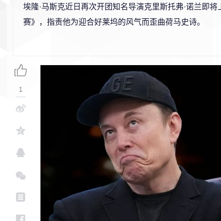
埃隆·马斯克近日再次开团知名导演克里斯托弗·诺兰即将
赛》，指责他为迎合好莱坞的风气而歪曲荷马史诗。
1