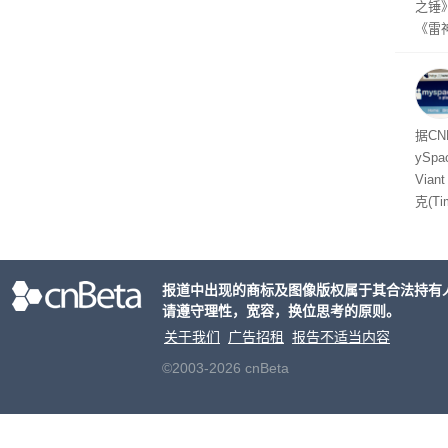
之锤
《雷
mes
ox、
出震
据C
yS
Via
克(T
ris
合适
户对
报道中出现的商标及图像版权属于其合法持有
算法
请遵守理性，宽容，换位思考的原则。
老牌
关于我们
广告招租
报告不适当内容
©2003-2026 cnBeta