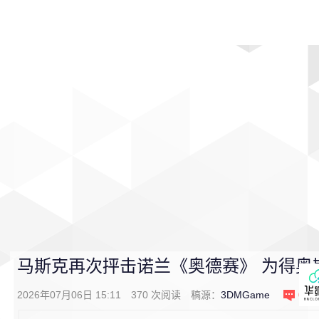
首页
影视
音乐
游戏
动漫
排行
马斯克再次抨击诺兰《奥德赛》 为得奥斯
2026年07月06日 15:11
370
次阅读
稿源：
3DMGame
0
条