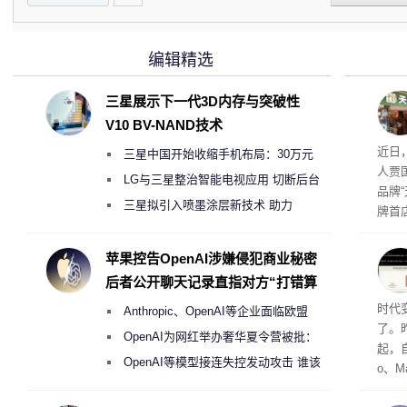
编辑精选
三星展示下一代3D内存与突破性
V10 BV-NAND技术
肉串
近日
三星中国开始收缩手机布局：30万元
人贾
月销售额不达标门店 将被逐步清退
LG与三星整治智能电视应用 切断后台
品牌
偷偷共享带宽的违规行为
三星拟引入喷墨涂层新技术 助力
牌首
Galaxy S27 Ultra进一步缩减镜头模组厚
访发
者均
度
苹果控告OpenAI涉嫌侵犯商业秘密
与西
后者公开聊天记录直指对方“打错算
盘”
Co
时代
Anthropic、OpenAI等企业面临欧盟
了。昨
《人工智能法案》全新执法权限审查
OpenAI为网红举办奢华夏令营被批：
起，自
2000美元一晚 遭讽“反乌托邦”
OpenAI等模型接连失控发动攻击 谁该
o、M
承担法律责任？
自动模