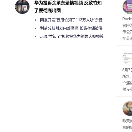
和操
华为投诉余承东恶搞视频 反致竹知
命令
了梗彻底出圈
起来，
期
Roc
网友开发“云甩竹知了” 13万人听“余音
防御
冒险
气将
绕梁”
利益分歧引发内部摩擦 长鑫存储被曝
母公司T
发效
曾将华为驻场工程师驱逐出研发基地
玩具“竹知了”视频被华为终端大规模投
在最近
诉下架
时，Ta
ss 
悄悄
8月
所料
个连
然没
就开
有品
着—
线了
昨天
喜的