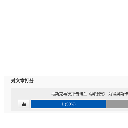
对文章打分
马斯克再次抨击诺兰《奥德赛》 为得奥斯卡迎
1 (50%)