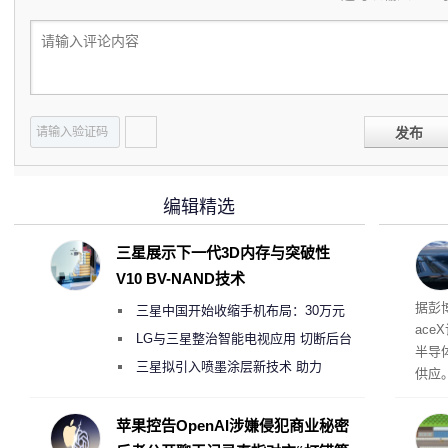
发布
编辑精选
三星展示下一代3D内存与突破性
V10 BV-NAND技术
电
据彭
三星中国开始收缩手机布局：30万元
ace
月销售额不达标门店 将被逐步清退
LG与三星整治智能电视应用 切断后台
半导
偷偷共享带宽的违规行为
三星拟引入喷墨涂层新技术 助力
供应
Galaxy S27 Ultra进一步缩减镜头模组厚
赖利·
开会
度
苹果控告OpenAI涉嫌侵犯商业秘密
取“