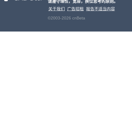
请遵守理性，宽容，换位思考的原则。
开正
关于我们
广告招租
报告不适当内容
©2003-2026 cnBeta