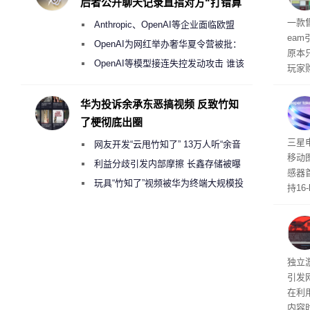
后者公开聊天记录直指对方“打错算
的电
盘”
全退
一款
Anthropic、OpenAI等企业面临欧盟
ea
《人工智能法案》全新执法权限审查
OpenAI为网红举办奢华夏令营被批：
原本
2000美元一晚 遭讽“反乌托邦”
OpenAI等模型接连失控发动攻击 谁该
玩家
承担法律责任？
过，
入仅剩
华为投诉余承东恶搞视频 反致竹知
了梗彻底出圈
传感
三星
网友开发“云甩竹知了” 13万人听“余音
移动
绕梁”
利益分歧引发内部摩擦 长鑫存储被曝
感器
曾将华为驻场工程师驱逐出研发基地
玩具“竹知了”视频被华为终端大规模投
持16
诉下架
光拍
文档
独立游
引发
在利用
内容