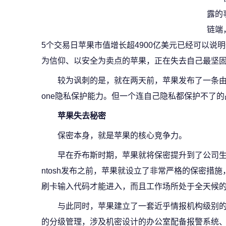
露的
链端
5个交易日苹果市值增长超4900亿美元已经可以说
为信仰、以安全为卖点的苹果，正在失去自己最坚
较为讽刺的是，就在两天前，苹果发布了一条由
one隐私保护能力。但一个连自己隐私都保护不了
苹果失去秘密
保密本身，就是苹果的核心竞争力。
早在乔布斯时期，苹果就将保密提升到了公司生
ntosh发布之前，苹果就设立了非常严格的保密措
刷卡输入代码才能进入，而且工作场所处于全天候
与此同时，苹果建立了一套近乎情报机构级别
的分级管理，涉及机密设计的办公室配备报警系统