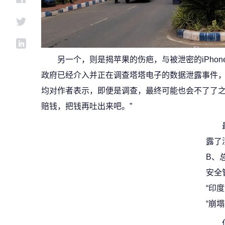
另一个，则是揭苹果的伤疤，与被泄密的iPhone
政府已经介入并正在调查塔塔电子的数据泄露事件
均对作者表示，即便是调查，最终可能也会不了了之
赔钱，把钱再吐出来吧。”
露了
B、
安全
“印
“崩塌