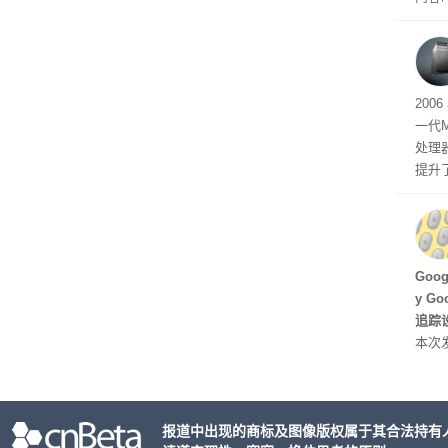
tage 
有五
200
一代
处理器
提升
C 架
型，原
ss 
Hu
Goo
y G
追踪设
本次发
列手机
新硬
果Air
报道中出现的商标及图像版权属于其合法持有
摩托罗