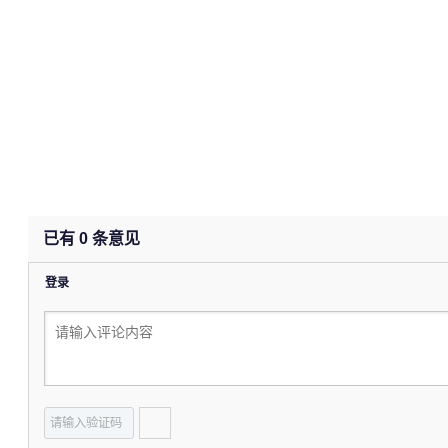
已有
0
条意见
登录