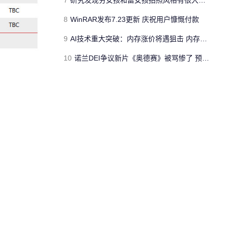
7
研究发现穷女孩和富女孩拍照风格有很大差异
8
WinRAR发布7.23更新 庆祝用户慷慨付款
9
AI技术重大突破：内存涨价将遇狙击 内存用量大降
10
诺兰DEI争议新片《奥德赛》被骂惨了 预告创生涯最差纪录