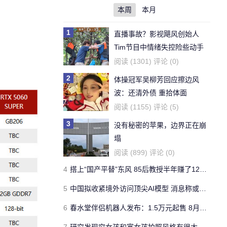
本周
本月
1
直播事故？影视飓风创始人
Tim节目中情绪失控险些动手
阅读 (1301) 评论 (0)
2
体操冠军吴柳芳回应擦边风
波：还清外债 重拾体面
阅读 (1155) 评论 (5)
3
没有秘密的苹果，边界正在崩
塌
阅读 (899) 评论 (0)
4
搭上“国产平替”东风 85后教授半年赚了1200亿
5
中国拟收紧境外访问顶尖AI模型 消息称或将其纳入国家安全法监管
6
春水堂伴侣机器人发布：1.5万元起售 8月起批量交货