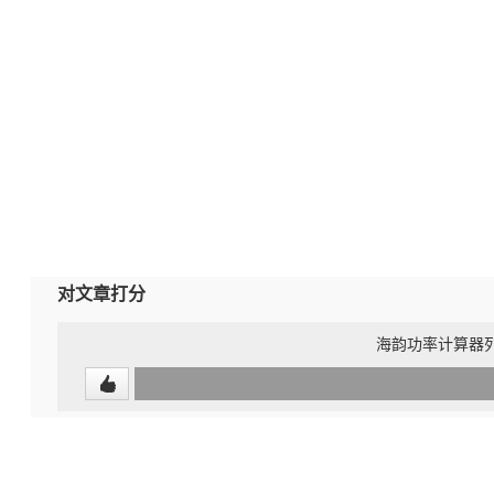
对文章打分
海韵功率计算器列出R
0
(undefined%)