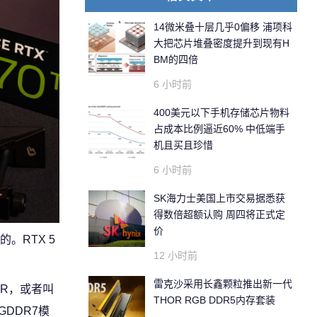
14微米叠十层几乎0偏移 浦项科
大把芯片堆叠密度提升到现有H
BM的四倍
6 小时前
400美元以下手机存储芯片物料
占成本比例逼近60% 中低端手
机且买且珍惜
6 小时前
SK海力士美国上市交易据悉获
得数倍超额认购 周四将正式定
价
。RTX 5
12 小时前
雷克沙采用长鑫颗粒推出新一代
PER，或者叫
THOR RGB DDR5内存套装
GDDR7模