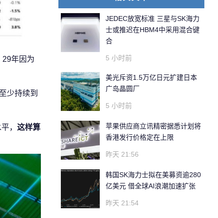
JEDEC放宽标准 三星与SK海力
士或推迟在HBM4中采用混合键
合
5 小时前
29年因为
美光斥资1.5万亿日元扩建日本
广岛晶圆厂
是至少持续到
5 小时前
苹果供应商立讯精密据悉计划将
水平，
这样算
香港发行价格定在上限
昨天 21:56
韩国SK海力士拟在美募资逾280
亿美元 借全球AI浪潮加速扩张
昨天 21:54