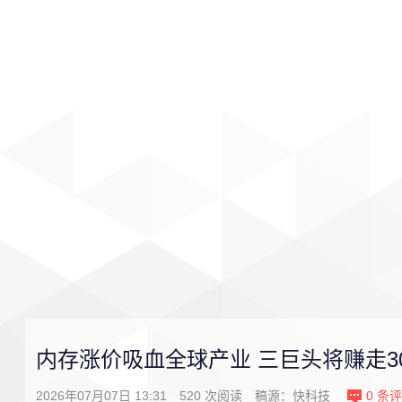
首页
影视
音乐
游戏
内存涨价吸血全球产业 三巨头将赚走3
2026年07月07日 13:31
520
次阅读
稿源：
快科技
0
条评