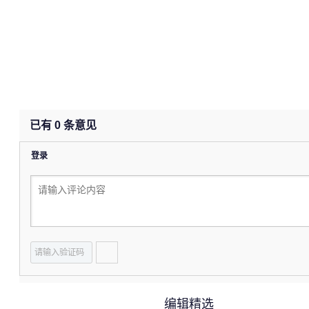
已有
0
条意见
登录
编辑精选