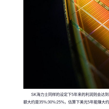
SK海力士同样的设定下5年来的利润则会达到
额大约是35%:30%:25%，估算下美光5年能赚大