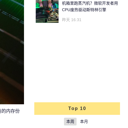
机箱里跑蒸汽机？微软开发者用
CPU废热驱动斯特林引擎
昨天 16:31
Top 10
商的内存份
本周
本月