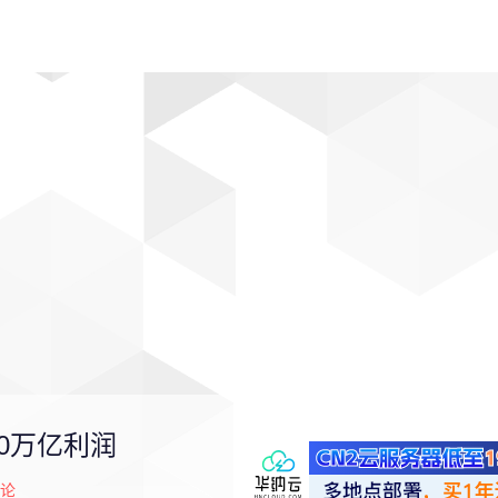
动漫
趣闻
科学
软件
主题
排行
0万亿利润
论