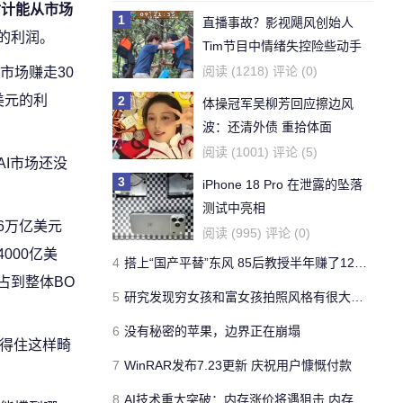
估计能从市场
1
直播事故？影视飓风创始人
的利润。
Tim节目中情绪失控险些动手
阅读 (1218) 评论 (0)
市场赚走30
美元的利
2
体操冠军吴柳芳回应擦边风
波：还清外债 重拾体面
阅读 (1001) 评论 (5)
AI市场还没
3
iPhone 18 Pro 在泄露的坠落
测试中亮相
6万亿美元
阅读 (995) 评论 (0)
000亿美
4
搭上“国产平替”东风 85后教授半年赚了1200亿
占到整体BO
5
研究发现穷女孩和富女孩拍照风格有很大差异
6
没有秘密的苹果，边界正在崩塌
受得住这样畸
7
WinRAR发布7.23更新 庆祝用户慷慨付款
8
AI技术重大突破：内存涨价将遇狙击 内存用量大降