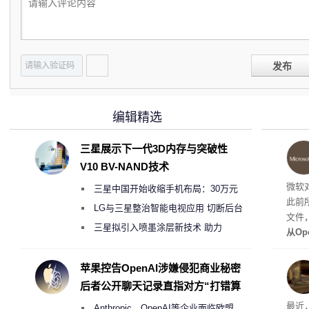
发布
编辑精选
三星展示下一代3D内存与突破性
V10 BV-NAND技术
微软
三星中国开始收缩手机布局：30万元
此前
月销售额不达标门店 将被逐步清退
LG与三星整治智能电视应用 切断后台
文件
偷偷共享带宽的违规行为
三星拟引入喷墨涂层新技术 助力
从Op
Galaxy S27 Ultra进一步缩减镜头模组厚
数字
营收
度
苹果控告OpenAI涉嫌侵犯商业秘密
后者公开聊天记录直指对方“打错算
盘”
最近
Anthropic、OpenAI等企业面临欧盟