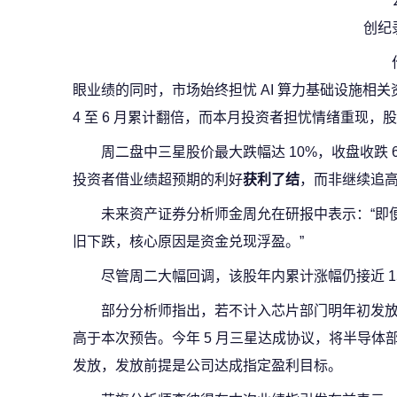
创纪
眼业绩的同时，市场始终担忧 AI 算力基础设施相
4 至 6 月累计翻倍，而本月投资者担忧情绪重现，
周二盘中三星股价最大跌幅达 10%，收盘收跌 6.
投资者借业绩超预期的利好
获利了结
，而非继续追
未来资产证券分析师金周允在研报中表示：“即
旧下跌，核心原因是资金兑现浮盈。”
尽管周二大幅回调，该股年内累计涨幅仍接近 1
部分分析师指出，若不计入芯片部门明年初发
高于本次预告。今年 5 月三星达成协议，将半导体部门
发放，发放前提是公司达成指定盈利目标。