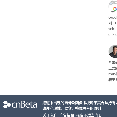
业
Goo
刚，Go
sab
e De
家。
任
苹果
正式
rn
着苹
资料显
布斯
至20
报道中出现的商标及图像版权属于其合法持有
长已达
请遵守理性，宽容，换位思考的原则。
天，
行官
关于我们
广告招租
报告不适当内容