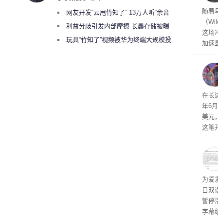
经济
随着
网友开发“云甩竹知了” 13万人听“余音
（Wi
绕梁”
利益分歧引发内部摩擦 长鑫存储被曝
这场
曾将华为驻场工程师驱逐出研发基地
玩具“竹知了”视频被华为终端大规模投
加速
诉下架
击已
物流
毁，
评估
依旧
在长达
米，
年6
上。
美元
这笔
率还
称终
器、
事线的
为爱
行官
日双
容体
暂停
字幕