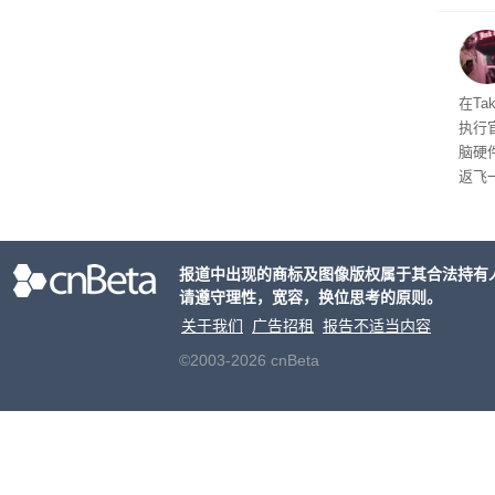
流媒
在Ta
执行
脑硬
返飞
官方
意渠
非好
报道中出现的商标及图像版权属于其合法持有
请遵守理性，宽容，换位思考的原则。
关于我们
广告招租
报告不适当内容
©2003-2026 cnBeta