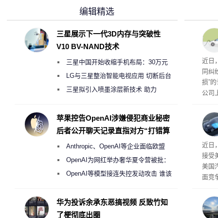
编辑精选
三星展示下一代3D内存与突破性
V10 BV-NAND技术
近日
三星中国开始收缩手机布局：30万元
同纠
月销售额不达标门店 将被逐步清退
LG与三星整治智能电视应用 切断后台
损”
偷偷共享带宽的违规行为
三星拟引入喷墨涂层新技术 助力
公司
Galaxy S27 Ultra进一步缩减镜头模组厚
先生
事故
度
苹果控告OpenAI涉嫌侵犯商业秘密
后者公开聊天记录直指对方“打错算
盘”
给打
近日
Anthropic、OpenAI等企业面临欧盟
接受
《人工智能法案》全新执法权限审查
OpenAI为网红举办奢华夏令营被批：
美国
2000美元一晚 遭讽“反乌托邦”
OpenAI等模型接连失控发动攻击 谁该
面竞
承担法律责任？
有一
性。
华为投诉余承东恶搞视频 反致竹知
了梗彻底出圈