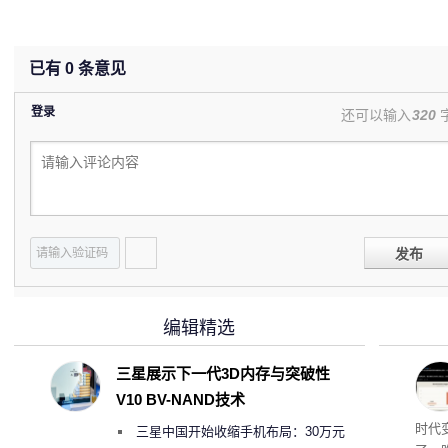
已有
0
条意见
登录
还可以输入
320
发布
编辑精选
三星展示下一代3D内存与突破性
V10 BV-NAND技术
Co
时代
三星中国开始收缩手机布局：30万元