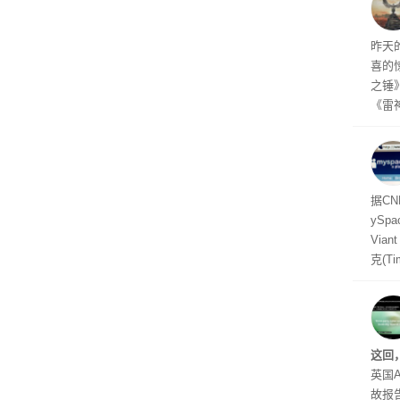
着—
线了
昨天
喜的
之锤
《雷
mes
ox、
出震
据C
yS
Via
克(T
ris
合适
户对
算法
这回
老牌
英国A
故报