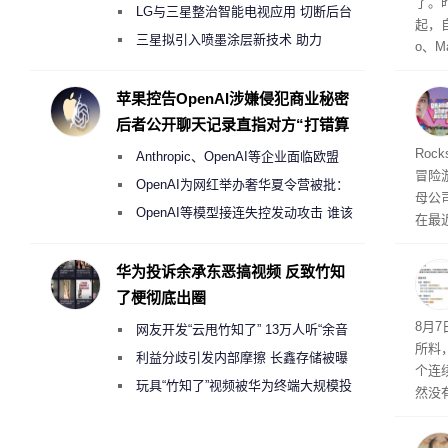
了。昨
月销售额不达标门店 将被逐步清退
LG与三星整治智能电视应用 切断后台
起，自
偷偷共享带宽的违规行为
三星拟引入喷墨涂层新技术 助力
o、M
Galaxy S27 Ultra进一步缩减镜头模组厚
自动模
和操
度
苹果控告OpenAI涉嫌侵犯商业秘密
命令
后者公开聊天记录直指对方“打错算
起来，
盘”
期
Roc
Anthropic、OpenAI等企业面临欧盟
防御
冒险
气将
《人工智能法案》全新执法权限审查
OpenAI为网红举办奢华夏令营被批：
母公司T
发效
2000美元一晚 遭讽“反乌托邦”
OpenAI等模型接连失控发动攻击 谁该
在最近
承担法律责任？
时，Ta
ss 
华为投诉余承东恶搞视频 反致竹知
了梗彻底出圈
悄悄
8月
网友开发“云甩竹知了” 13万人听“余音
所料
绕梁”
利益分歧引发内部摩擦 长鑫存储被曝
个连
曾将华为驻场工程师驱逐出研发基地
玩具“竹知了”视频被华为终端大规模投
然没
诉下架
就开
有品