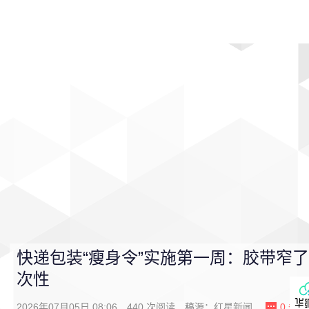
首页
影视
音乐
游戏
动漫
排行
快递包装“瘦身令”实施第一周：胶带窄
次性
2026年07月05日 08:06
440
次阅读
稿源：
红星新闻
0
条评