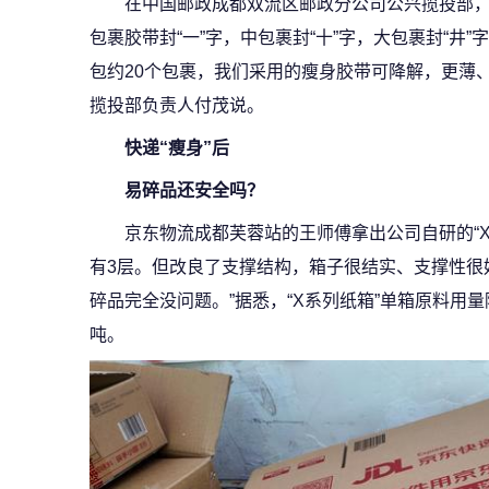
在中国邮政成都双流区邮政分公司公兴揽投部
包裹胶带封“一”字，中包裹封“十”字，大包裹封“井
包约20个包裹，我们采用的瘦身胶带可降解，更薄、有
揽投部负责人付茂说。
快递“瘦身”后
易碎品还安全吗？
京东物流成都芙蓉站的王师傅拿出公司自研的“X
有3层。但改良了支撑结构，箱子很结实、支撑性很
碎品完全没问题。”据悉，“X系列纸箱”单箱原料用量
吨。