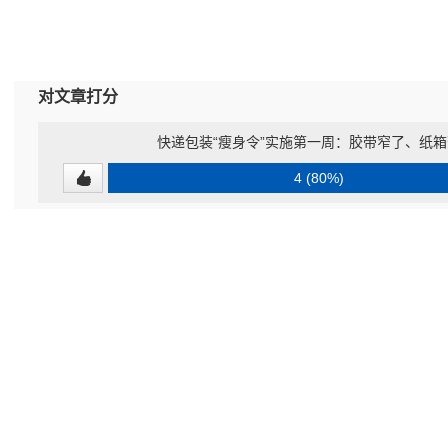
对文章打分
快递包装“瘦身令”实施第一周：胶带窄了、纸
4 (80%)