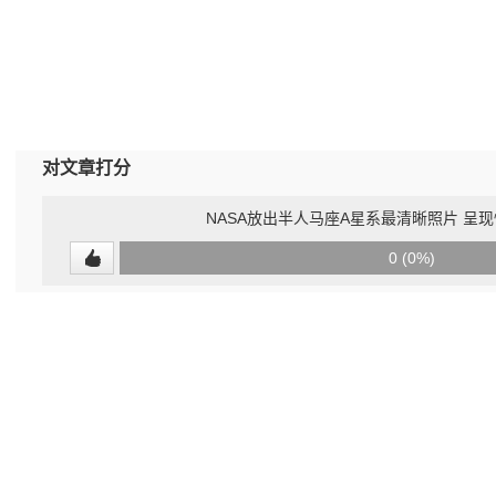
对文章打分
NASA放出半人马座A星系最清晰照片 呈
0
0 (0%)
(undefined%)