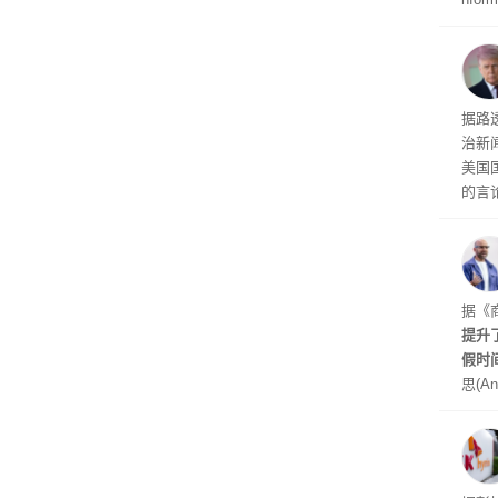
诉下架
周四
周末
时间
交的
到倒
据路
议，对
治新闻
易预
美国
的言
争论
I行业
联邦
员已
是让
据《
其中
提升
提交
假时
思(An
位参
在7
了这