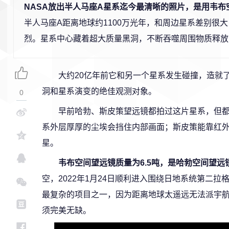
NASA放出半人马座A星系迄今最清晰的照片，是用韦布
半人马座A距离地球约1100万光年，和周边星系差别很
烈。星系中心藏着超大质量黑洞，不断吞噬周围物质释放
大约20亿年前它和另一个星系发生碰撞，造就
洞和星系演变的绝佳观测对象。
0
早前哈勃、斯皮策望远镜都拍过这片星系，但
系外层厚厚的尘埃会挡住内部画面；斯皮策能靠红
星。
韦布空间望远镜质量为6.5吨，是哈勃空间望远
空，2022年1月24日顺利进入围绕日地系统第二拉
最复杂的项目之一，因为距离地球太遥远无法派宇
须完美无缺。