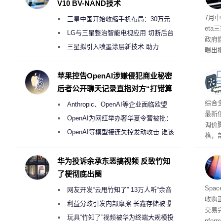
V10 BV-NAND技术
7月中
三星中国开始收缩手机布局：30万元
et
月销售额不达标门店 将被逐步清退
LG与三星整治智能电视应用 切断后台
政府
偷偷共享带宽的违规行为
三星拟引入喷墨涂层新技术 助力
曝出
Galaxy S27 Ultra进一步缩减镜头模组厚
算下
度
苹果控告OpenAI涉嫌侵犯商业秘密
后者公开聊天记录直指对方“打错算
盘”
综合
Anthropic、OpenAI等企业面临欧盟
最新
《人工智能法案》全新执法权限审查
OpenAI为网红举办奢华夏令营被批：
调价
2000美元一晚 遭讽“反乌托邦”
OpenAI等模型接连失控发动攻击 谁该
格，
承担法律责任？
这次
RA
华为投诉余承东恶搞视频 反致竹知
不断
了梗彻底出圈
品牌
Spa
网友开发“云甩竹知了” 13万人听“余音
收购
绕梁”
利益分歧引发内部摩擦 长鑫存储被曝
交易
曾将华为驻场工程师驱逐出研发基地
玩具“竹知了”视频被华为终端大规模投
nfo