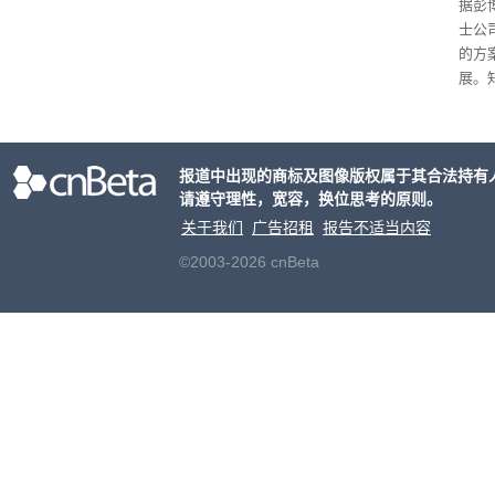
据彭
士公
的方
展。
接洽
交易
元
。
报道中出现的商标及图像版权属于其合法持有
片的
请遵守理性，宽容，换位思考的原则。
关于我们
广告招租
报告不适当内容
©2003-2026 cnBeta