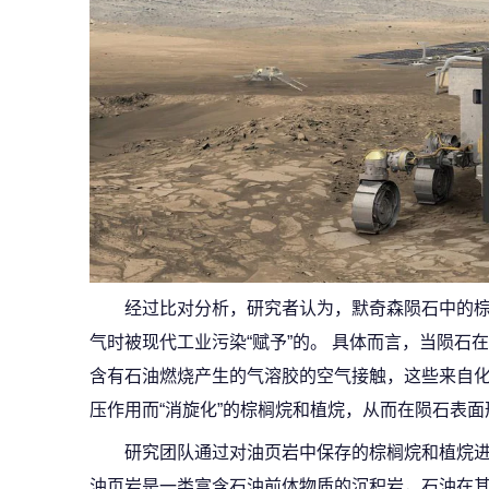
经过比对分析，研究者认为，默奇森陨石中的
气时被现代工业污染“赋予”的。 具体而言，当陨石
含有石油燃烧产生的气溶胶的空气接触，这些来自
压作用而“消旋化”的棕榈烷和植烷，从而在陨石表
研究团队通过对油页岩中保存的棕榈烷和植烷
油页岩是一类富含石油前体物质的沉积岩，石油在