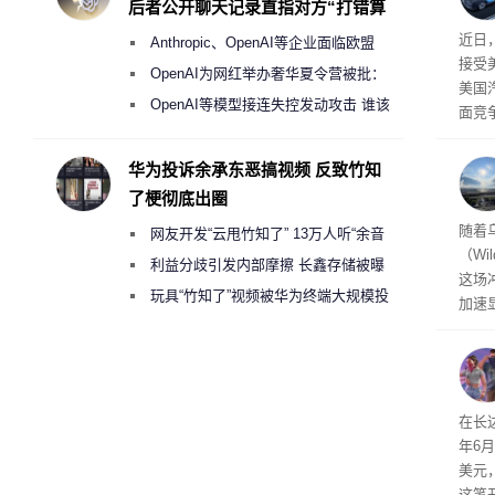
后者公开聊天记录直指对方“打错算
盘”
给打
近日
Anthropic、OpenAI等企业面临欧盟
接受
《人工智能法案》全新执法权限审查
OpenAI为网红举办奢华夏令营被批：
美国
2000美元一晚 遭讽“反乌托邦”
OpenAI等模型接连失控发动攻击 谁该
面竞
承担法律责任？
有一
性。
华为投诉余承东恶搞视频 反致竹知
了梗彻底出圈
经济
随着
网友开发“云甩竹知了” 13万人听“余音
（Wi
绕梁”
利益分歧引发内部摩擦 长鑫存储被曝
这场
曾将华为驻场工程师驱逐出研发基地
玩具“竹知了”视频被华为终端大规模投
加速
诉下架
击已
物流
毁，
评估
依旧
在长达
米，
年6
上。
美元
这笔