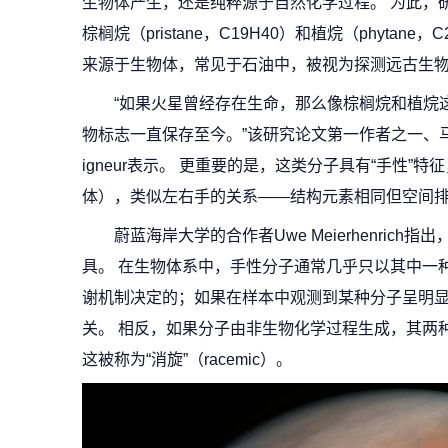
生物体产生，还是纯粹源于自然化学过程。 为此，
棕榈烷（pristane，C19H40）和植烷（phytan
来源于生物体，常见于石油中，被视为探测远古生物
“如果火星曾经存在生命，那么像棕榈烷和植烷
物标志一直保存至今。”该研究论文第一作者之一、马普太阳
igneur表示。 更重要的是，这类分子具有“手性”
体），类似左右手的关系——结构元素相同但空间
蔚蓝海岸大学的合作者Uwe Meierhenric
具。 在生物体系中，手性分子通常几乎只以其中一种
谢机制决定的；如果在样本中观测到某种分子呈明
关。 相反，如果分子由非生物化学过程生成，其两
这被称为“消旋”（racemic）。