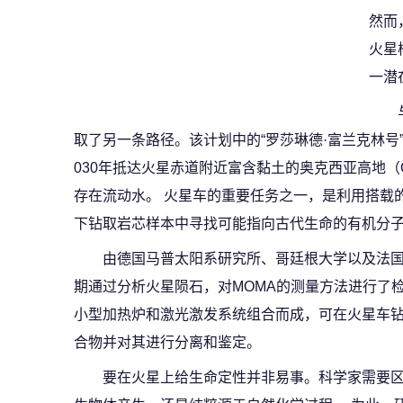
然而
火星
一潜
取了另一条路径。该计划中的“罗莎琳德·富兰克林号”（Ros
030年抵达火星赤道附近富含黏土的奥克西亚高地（Ox
存在流动水。 火星车的重要任务之一，是利用搭载
下钻取岩芯样本中寻找可能指向古代生命的有机分
由德国马普太阳系研究所、哥廷根大学以及法
期通过分析火星陨石，对MOMA的测量方法进行了检
小型加热炉和激光激发系统组合而成，可在火星车
合物并对其进行分离和鉴定。
要在火星上给生命定性并非易事。科学家需要