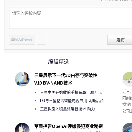
发布
编辑精选
三星展示下一代3D内存与突破性
V10 BV-NAND技术
近日
三星中国开始收缩手机布局：30万元
同纠
月销售额不达标门店 将被逐步清退
LG与三星整治智能电视应用 切断后台
损”
偷偷共享带宽的违规行为
三星拟引入喷墨涂层新技术 助力
公司
Galaxy S27 Ultra进一步缩减镜头模组厚
先生
事故
度
苹果控告OpenAI涉嫌侵犯商业秘密