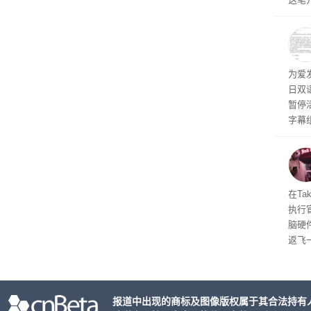
率还
称终
器、
事线的
为爱
行官
日双
容体
暂停
字幕
流媒
在Ta
执行
脑硬
返飞
官方
意渠
非好
报道中出现的商标及图像版权属于其合法持有