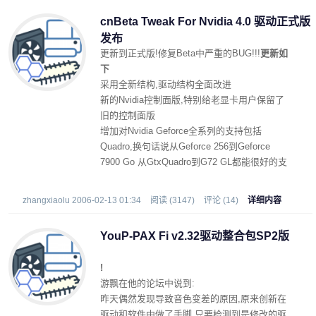
cnBeta Tweak For Nvidia 4.0 驱动正式版
发布
更新到正式版!修复Beta中严重的BUG!!!
更新如
下
采用全新结构,驱动结构全面改进
新的Nvidia控制面版,特别给老显卡用户保留了
旧的控制面版
增加对Nvidia Geforce全系列的支持包括
Quadro,换句话说从Geforce 256到Geforce
7900 Go 从GtxQuadro到G72 GL都能很好的支
持.
zhangxiaolu 2006-02-13 01:34
阅读 (3147)
评论 (14)
详细内容
注意事项:
安装前请务必卸载旧驱动[切记切记]
YouP-PAX Fi v2.32驱动整合包SP2版
2003请使用完全DX加速,否则软件部分会出错
!
游飘在他的论坛中说到:
昨天偶然发现导致音色变差的原因,原来创新在
驱动和软件中做了手脚,只要检测到是修改的驱