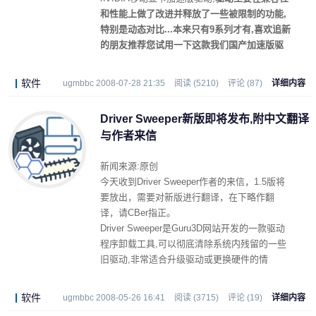
和性能上做了改进并释放了一些被限制的功能,
特别是动态对比...本来只有9系列才有,喜欢追新
的朋友推荐您试用一下这款我们国产加速版驱
动.
软件
ugmbbc 2008-07-28 21:35
阅读 (5210)
评论 (87)
详细内容
Driver Sweeper新版即将发布,附中文翻译
与作者来信
新闻来源:原创
今天收到Driver Sweeper作者的来信，1.5版将
要放出，需要对新版进行翻译，在下略作翻
译，请CBer指正。
Driver Sweeper是Guru3D网站开发的一款驱动
程序卸载工具,可以彻底清除系统内残留的一些
旧驱动,非常适合升级驱动或更换硬件的情
况.Driver Sweeper目前支持Ageia Physx物理
卡,ATI显卡,NVIDIA显卡,NVIDIA芯片组,创新声
软件
ugmbbc 2008-05-26 16:41
阅读 (3715)
评论 (19)
详细内容
卡,RealTek声卡,微软鼠标等设备驱动的管理,支