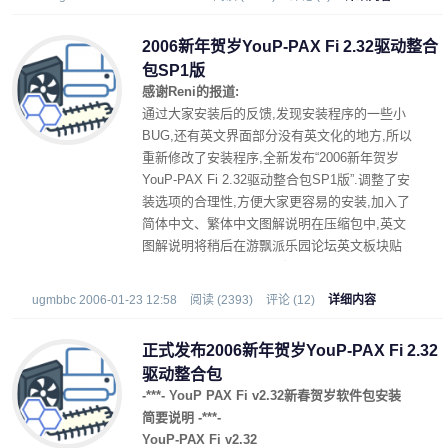
注:安装程序中已经去除对声卡型号的检测,但并
不表示软件包和驱动能够兼容您的声卡,非以上
2006新年贺岁YouP-PAX Fi 2.32驱动整合
系列的声卡请勿安装!
包SP1版
感谢Reni的报道:
通过大家安装后的反馈,发现安装程序的一些小
BUG,还有英文界面部分没有英文化的地方,所以
重新修改了安装程序,全新发布“2006新年贺岁
YouP-PAX Fi 2.32驱动整合包SP1版”.调整了安
装选项的合理性,方便大家更容易的安装,加入了
简体中文、繁体中文图解说明在压缩包中,英文
图解说明将稍后在游飘派乐园论坛英文板块贴
出.安装过2.32整合包要重装的朋友,请用2.32
SP1版来卸载.SP1版完整整合包已经上传完毕,
ugmbbc 2006-01-23 12:58
阅读 (2393)
评论 (12)
详细内容
可以下载了
正式发布2006新年贺岁YouP-PAX Fi 2.32
驱动整合包
-***- YouP PAX Fi v2.32新春贺岁软件包安装
简要说明 -***-
YouP-PAX Fi v2.32