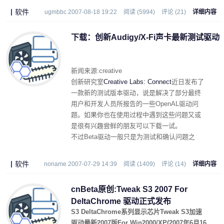
5. For DTM Testing Surprise Remove Hang up
软件
ugmbbc 2007-08-18 19:22
阅读 (5994)
评论 (21)
详细内容
issue.
下载：创新Audigy/X-Fi声卡最新测试驱动
新闻来源:creative
创新研究室
Creative Labs: Connect
近日发布了
一款新的测试版本驱动，说是解决了部分最终
用户和开发人员所报告的一些OpenAL驱动问
题。如果你也在使用过程中遇到这些问题又或
是很有兴趣尝鲜的朋友可以下载一试。
不过Beta驱动一般只是为测试和确认问题之
用，兼容性稳定性都没有很好的保障，创新官
方也建议在安装驱动之前注意备份数据。如果
软件
noname 2007-07-29 14:39
阅读 (1409)
评论 (14)
详细内容
您在使用过程中没有遇到什么过不下去的问
题，那么我们还是推荐您使用
官方正式发布的
cnBeta原创:Tweak S3 2007 For
版本
。
DeltaChrome 驱动正式发布
S3 DeltaChrome系列显示芯片Tweak S3加速
驱动最新2007版For Win2000/XP(2007年6月16