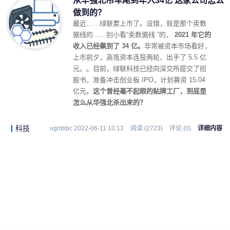
从华强北吊车尾到年入34亿 这家公司怎么
做到的？
最近……绿联要上市了。没错，就是那个卖数
据线的……别小看“卖数据线 ”的，
2021 年它的
收入已经飙到了 34 亿。
非常被资本市场看好，
上市前夕，高瓴资本连投两轮，出手了 5.5 亿
元。。目前，绿联科技已经向深交所提交了招
股书，准备冲击创业板 IPO，计划募资 15.04
亿元。
这个曾经毫不起眼的贴牌工厂，到底是
怎么从华强北杀出来的？
科技
ugmbbc 2022-06-11 10:13
阅读 (2723)
评论 (0)
详细内容