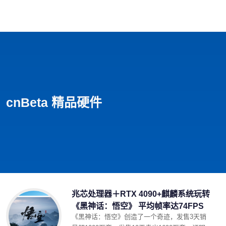
首页
影视
音乐
游戏
动漫
排行
cnBeta 精品硬件
兆芯处理器＋RTX 4090+麒麟系统玩转
《黑神话：悟空》 平均帧率达74FPS
《黑神话：悟空》创造了一个奇迹，发售3天销