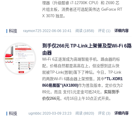
理器（升级酷睿 i7-12700K CPU）和 Z690 芯
片组主板，消费者还可选配英伟达 GeForce RT
X 3070 独显。
科技
raymon725 2022-06-06 10:41
阅读 (1858)
评论 (1)
详细内容
到手仅266元 TP-Link上架普及型Wi-Fi 6路
由器
Wi-Fi 6正逐渐成为高端智能手机、路由器的标
配，价格自然都是高高在上，但没想到这么快
就被TP-Link(普联)落下了神坛。今日，TP-Link
的两款Wi-Fi 6路由器上架预售，其中
“TL-XDR1
860易展版”(AX1800)
作为普及版本，定价仅为2
89元，而且 支付1元定金可抵24元，
实际到手
价仅266元
，4月16日上午10点正式开卖。
科技
ugmbbc 2020-03-09 23:23
阅读 (8820)
评论 (3)
详细内容