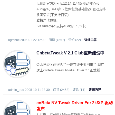
以创新官方X-Fi 5.12.14.1144版驱动核心和
Audigy4、X-Fi声卡软件包为基础修改,驱动支持
多国语言(不支持日语).
支持声卡包括:
SB Audigy(不支持Audigy LS声卡)
SB Audigy2(包括Audigy2 value声卡)
SB Audigy2 ZS系列声卡(不包括Gateway OEM
ugmbbc 2006-01-22 12:00
阅读 (4557)
评论 (22)
详细内容
型号)
SB Audigy2 ZS Notebook
CnbetaTweak V 2.1 Club重新建设中
SB X-Fi 系列声卡
注:安装程序中已经去除对声卡型号的检测,但并
Club已经关闭很久了～现在终于要回来了.现在
不表示软件包和驱动能够兼容您的声卡,非以上
送上cnBeta Tweak Nvidia Driver 2.1正式版
系列的声卡请勿安装!
admin_guo 2005-10-11 13:30
阅读 (2452)
评论 (14)
详细内容
cnBeta NV Tweak Driver For 2k/XP 驱动
发布
万众瞩目的nVIDIA新一代旗舰产品GeForce