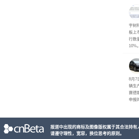
士》
点合
宇树
板上市
行数量
10%
8月
辆生
赛德
申报
双电
单电
持一致
报道中出现的商标及图像版权属于其合法持有
2mm
请遵守理性，宽容，换位思考的原则。
h。