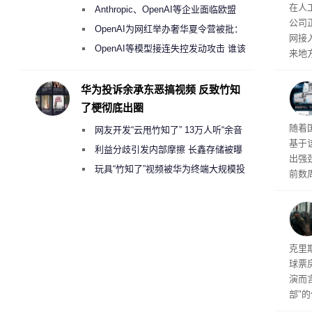
盘”
26
在人
Anthropic、OpenAI等企业面临欧盟
公司
《人工智能法案》全新执法权限审查
OpenAI为网红举办奢华夏令营被批：
网接
2000美元一晚 遭讽“反乌托邦”
OpenAI等模型接连失控发动攻击 谁该
来地
承担法律责任？
企业
价，
华为投诉余承东恶搞视频 反致竹知
0英
了梗彻底出圈
当地
传统
随着
网友开发“云甩竹知了” 13万人听“余音
斯顿
基于
保护
绕梁”
利益分歧引发内部摩擦 长鑫存储被曝
出强
曾将华为驻场工程师驱逐出研发基地
玩具“竹知了”视频被华为终端大规模投
前数周
诉下架
厂商七
限，
粒的D
频水
导演
克里
球票
演而
部"
侠三