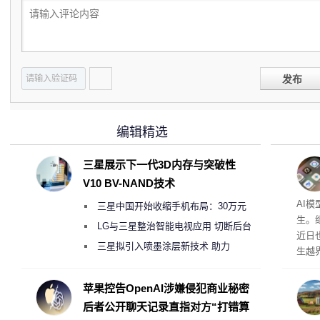
发布
编辑精选
三星展示下一代3D内存与突破性
V10 BV-NAND技术
公司
AI
三星中国开始收缩手机布局：30万元
生。继 
月销售额不达标门店 将被逐步清退
LG与三星整治智能电视应用 切断后台
近日
偷偷共享带宽的违规行为
三星拟引入喷墨涂层新技术 助力
生越
Galaxy S27 Ultra进一步缩减镜头模组厚
科技
度
苹果控告OpenAI涉嫌侵犯商业秘密
后者公开聊天记录直指对方“打错算