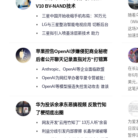
V10 BV-NAND技术
经济
随着
三星中国开始收缩手机布局：30万元
（Wi
月销售额不达标门店 将被逐步清退
LG与三星整治智能电视应用 切断后台
这场
偷偷共享带宽的违规行为
三星拟引入喷墨涂层新技术 助力
加速
Galaxy S27 Ultra进一步缩减镜头模组厚
击已
物流
度
苹果控告OpenAI涉嫌侵犯商业秘密
毁，
后者公开聊天记录直指对方“打错算
评估
盘”
依旧
在长达
Anthropic、OpenAI等企业面临欧盟
米，
年6
上。
《人工智能法案》全新执法权限审查
OpenAI为网红举办奢华夏令营被批：
美元
2000美元一晚 遭讽“反乌托邦”
OpenAI等模型接连失控发动攻击 谁该
这笔
承担法律责任？
率还
称终
华为投诉余承东恶搞视频 反致竹知
器、
了梗彻底出圈
事线的
为爱
网友开发“云甩竹知了” 13万人听“余音
行官
日双
容体
绕梁”
利益分歧引发内部摩擦 长鑫存储被曝
暂停