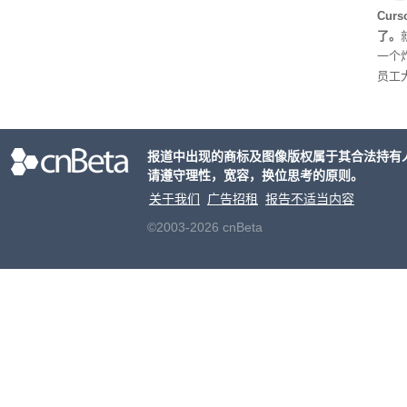
Cur
了。
一个炸
员工
对 C
五就
urs
报道中出现的商标及图像版权属于其合法持有
个品
请遵守理性，宽容，换位思考的原则。
逐步
关于我们
广告招租
报告不适当内容
©2003-2026 cnBeta