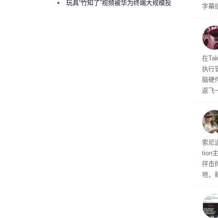
曾将华为驻场工程师驱逐出研发基地
玩具“竹知了”视频被华为终端大规模投
字幕
诉下架
流媒
在Ta
执行
脑硬
返飞
官方
意渠
非好
义
索尼近
ti
抨击
地，
示，