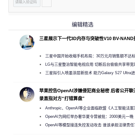
编辑精选
三星展示下一代3D内存与突破性V10 BV-NAN
三星中国开始收缩手机布局：30万元月销售额不达
店 将被逐步清退
LG与三星整治智能电视应用 切断后台偷偷共享带宽
规行为
三星拟引入喷墨涂层新技术 助力Galaxy S27 Ultra
缩减镜头模组厚度
苹果控告OpenAI涉嫌侵犯商业秘密 后者公开聊
录直指对方“打错算盘”
Anthropic、OpenAI等企业面临欧盟《人工智能法
新执法权限审查
OpenAI为网红举办奢华夏令营被批：2000美元一晚
“反乌托邦”
OpenAI等模型接连失控发动攻击 谁该承担法律责任