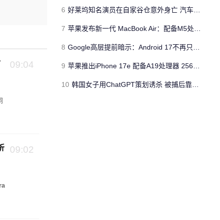
6
好莱坞知名演员在自家谷仓意外身亡 汽车搭电时突然自燃
7
苹果发布新一代 MacBook Air：配备M5处理器 性能、存储与 AI 全面升级 ​
8
Google高层提前暗示：Android 17不再只是操作系统
射
09:04
9
苹果推出iPhone 17e 配备A19处理器 256GB容量起步 刘海屏依旧
10
韩国女子用ChatGPT策划诱杀 被捕后靠清纯颜值粉丝暴涨50倍
洞
系
折
09:02
a