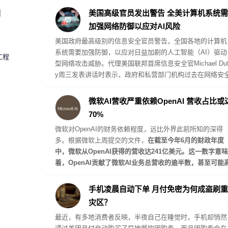
圈
美国高级官员发出警告 全美计算机系统需
加强网络防御以应对AI风险
美国政府最高级别的信息安全官员警告，全国各地的计算机
系统需要加强防御，以应对日益加剧的人工智能（AI）驱动
工程
型网络攻击威胁。代理美国联邦首席信息安全官Michael Duf
y周三发表讲话时表示，政府和私营部门机构过去在网络安
方面通常采取被动应对方式。他表示，要在AI时代抢在黑客
攻击发生前采取防范措施，这种方式必须改变。
微软AI营收严重依赖OpenAI 营收占比或
70%
微软对OpenAI的财务依赖程度，远比外界此前所知的深得
多。根据微软上周提交的文件，
在截至今年6月的财政年度
中，微软从OpenAI获得的营收达241亿美元。这一数字意味
着，OpenAI贡献了微软AI业务总营收的逾半数，甚至可能
达约70%。
手机凌晨自动下单 月付免密为何成盗刷重
灾区？
最近，有多地消费者反映，半夜自己在睡觉时，手机却悄然