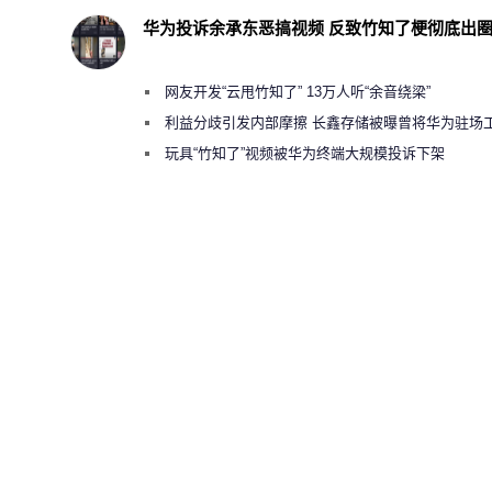
华为投诉余承东恶搞视频 反致竹知了梗彻底出
网友开发“云甩竹知了” 13万人听“余音绕梁”
利益分歧引发内部摩擦 长鑫存储被曝曾将华为驻场
师驱逐出研发基地
玩具“竹知了”视频被华为终端大规模投诉下架