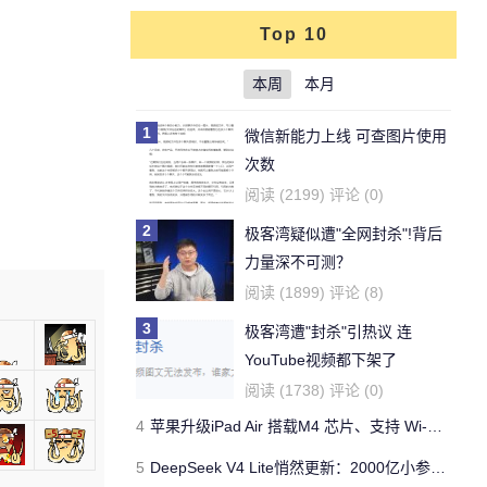
Top 10
本周
本月
1
微信新能力上线 可查图片使用
次数
阅读 (2199) 评论 (0)
2
极客湾疑似遭"全网封杀"!背后
力量深不可测？
阅读 (1899) 评论 (8)
3
极客湾遭"封杀"引热议 连
YouTube视频都下架了
阅读 (1738) 评论 (0)
4
苹果升级iPad Air 搭载M4 芯片、支持 Wi‑Fi 7 售价不变
5
DeepSeek V4 Lite悄然更新：2000亿小参数性能逼近美国顶流