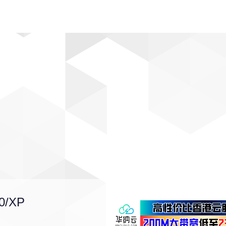
动漫
趣闻
科学
软件
主题
排行
00/XP