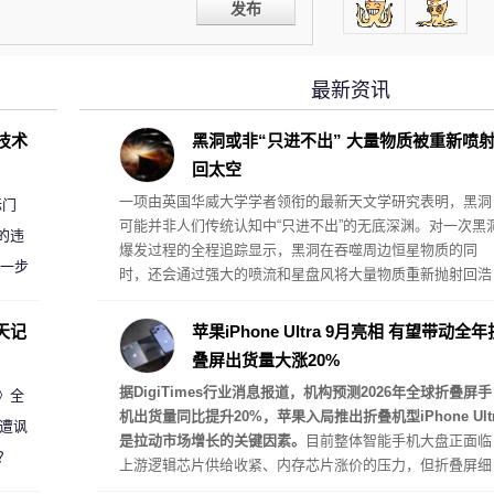
发布
最新资讯
D技术
黑洞或非“只进不出” 大量物质被重新喷
回太空
一项由英国华威大学学者领衔的最新天文学研究表明，黑洞
标门
可能并非人们传统认知中“只进不出”的无底深渊。对一次黑
的违
爆发过程的全程追踪显示，黑洞在吞噬周边恒星物质的同
进一步
时，还会通过强大的喷流和星盘风将大量物质重新抛射回浩
瀚的宇宙空间中，其运转机制更像是一个复杂的“宇宙消化
统”。
天记
苹果iPhone Ultra 9月亮相 有望带动全年
叠屏出货量大涨20%
据DigiTimes行业消息报道，机构预测2026年全球折叠屏手
案》全
机出货量同比提升20%，苹果入局推出折叠机型iPhone Ultr
 遭讽
是拉动市场增长的关键因素。
目前整体智能手机大盘正面临
？
上游逻辑芯片供给收紧、内存芯片涨价的压力，但折叠屏细
分赛道依旧保持扩张态势。