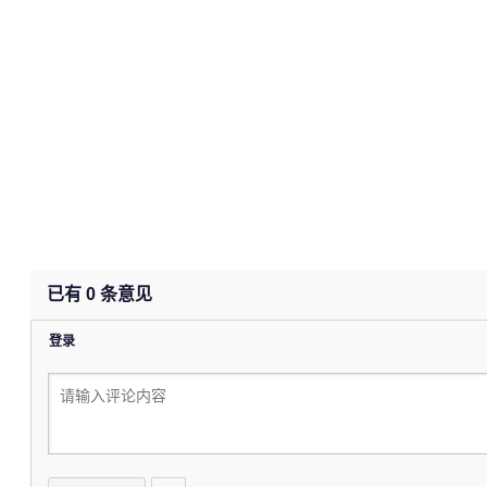
已有
0
条意见
登录