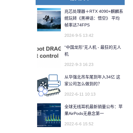
兆芯处理器＋RTX 4090+麒麟系
统玩转《黑神话：悟空》 平均
帧率达74FPS
2024-9-5 13:42
“中国龙形”无人机 - 最狂的无人
机
2022-9-3 16:23
从华强北吊车尾到年入34亿 这
家公司怎么做到的？
2022-6-11 10:13
全球无线耳机最新销量公布：苹
果AirPods无悬念第一
2022-6-6 15:52