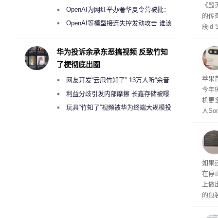
《毁
《人工智能法案》全新执法权限审查
OpenAI为网红举办奢华夏令营被批：
的传
2000美元一晚 遭讽“反乌托邦”
OpenAI等模型接连失控发动攻击 谁该
段id
承担法律责任？
灭战
华为投诉余承东恶搞视频 反致竹知
了梗彻底出圈
苹果首
网友开发“云甩竹知了” 13万人听“余音
今年
绕梁”
利益分歧引发内部摩擦 长鑫存储被曝
机更
曾将华为驻场工程师驱逐出研发基地
玩具“竹知了”视频被华为终端大规模投
人So
诉下架
Ul
蓝色设
ra
生产
如果
在停
上做
的包
如官方
初停