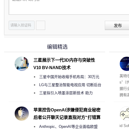
发布
编辑精选
三星展示下一代3D内存与突破性
V10 BV-NAND技术
256
英特尔
三星中国开始收缩手机布局：30万元
s”（
月销售额不达标门店 将被逐步清退
LG与三星整治智能电视应用 切断后台
据行
偷偷共享带宽的违规行为
三星拟引入喷墨涂层新技术 助力
拥有高
Galaxy S27 Ultra进一步缩减镜头模组厚
在直接
务器
度
苹果控告OpenAI涉嫌侵犯商业秘密
后者公开聊天记录直指对方“打错算
盘”
战士
id 
Anthropic、OpenAI等企业面临欧盟