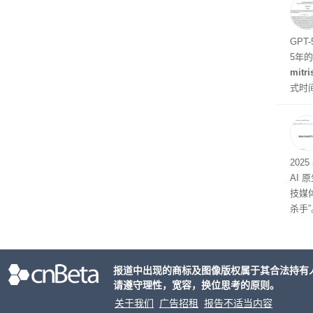
题
GPT
5年
mitri
式时
似然
202
AI 
技媒
杀手”
报道中出现的商标及图像版权属于其合法持有
请遵守理性，宽容，换位思考的原则。
关于我们
广告招租
报告不适当内容