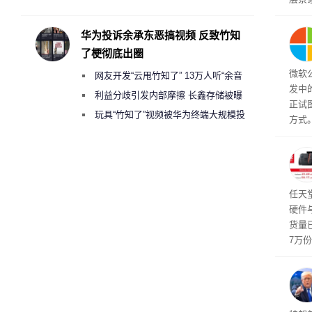
承担法律责任？
解。
然》
华为投诉余承东恶搞视频 反致竹知
了梗彻底出圈
微软
网友开发“云甩竹知了” 13万人听“余音
发中
绕梁”
利益分歧引发内部摩擦 长鑫存储被曝
正试
曾将华为驻场工程师驱逐出研发基地
玩具“竹知了”视频被华为终端大规模投
方式。
诉下架
行副总
a）
发工
注。
界》
任天
硬件
货量
7万
攀升
619