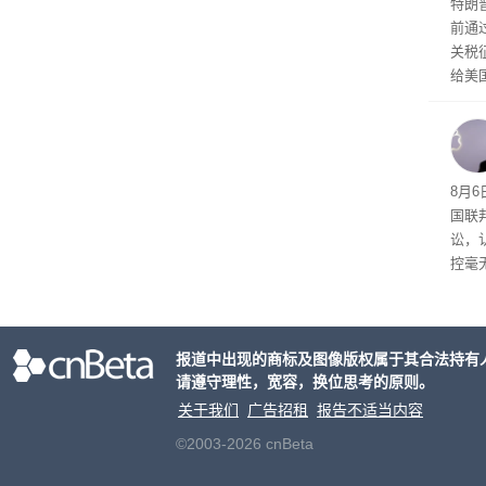
特朗
前通过
关税
给美
其通
A）在
入的6
8月6
国联
讼，
控毫
报道中出现的商标及图像版权属于其合法持有
请遵守理性，宽容，换位思考的原则。
关于我们
广告招租
报告不适当内容
©2003-2026 cnBeta