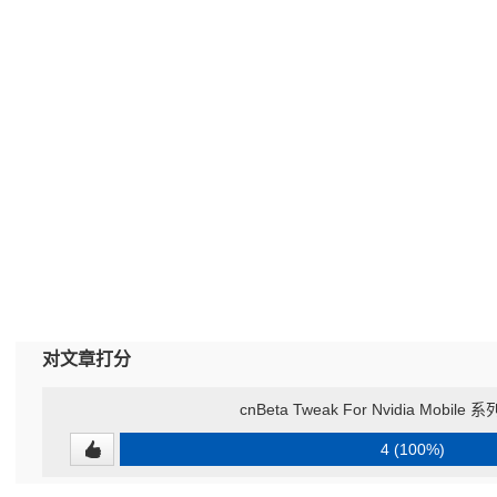
对文章打分
cnBeta Tweak For Nvidia Mobil
4 (100%)