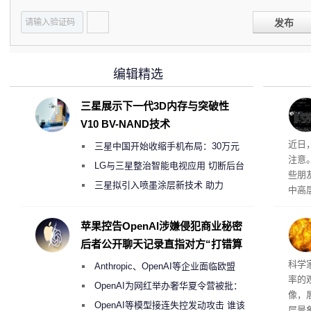
发布
编辑精选
三星展示下一代3D内存与突破性
V10 BV-NAND技术
近日
三星中国开始收缩手机布局：30万元
注意
月销售额不达标门店 将被逐步清退
LG与三星整治智能电视应用 切断后台
些朋
偷偷共享带宽的违规行为
三星拟引入喷墨涂层新技术 助力
中高
Galaxy S27 Ultra进一步缩减镜头模组厚
度
苹果控告OpenAI涉嫌侵犯商业秘密
后者公开聊天记录直指对方“打错算
盘”
科学
Anthropic、OpenAI等企业面临欧盟
率的
《人工智能法案》全新执法权限审查
OpenAI为网红举办奢华夏令营被批：
像，
2000美元一晚 遭讽“反乌托邦”
OpenAI等模型接连失控发动攻击 谁该
层景