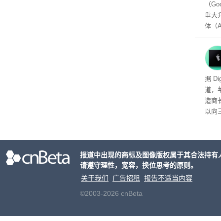
（Go
重大
体（A
以通
查找
（Per
用的
头的
据 D
推出，
道，
单一
造商
户处
以向
策略
目的
大的
报道中出现的商标及图像版权属于其合法持有
请遵守理性，宽容，换位思考的原则。
关于我们
广告招租
报告不适当内容
©2003-2026 cnBeta