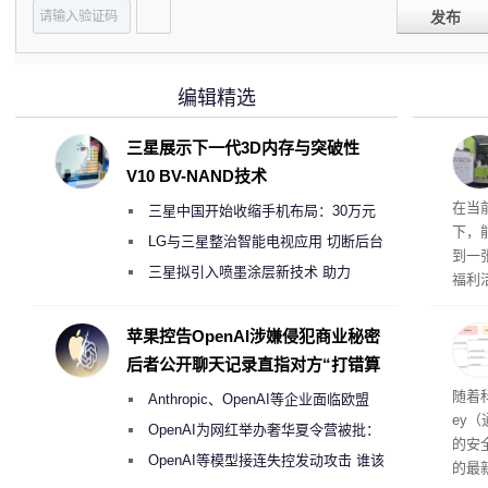
发布
编辑精选
三星展示下一代3D内存与突破性
V10 BV-NAND技术
RTX
在当
三星中国开始收缩手机布局：30万元
下，
月销售额不达标门店 将被逐步清退
LG与三星整治智能电视应用 切断后台
到一
偷偷共享带宽的违规行为
三星拟引入喷墨涂层新技术 助力
福利活
Galaxy S27 Ultra进一步缩减镜头模组厚
英伟
州格
度
苹果控告OpenAI涉嫌侵犯商业秘密
家提供
后者公开聊天记录直指对方“打错算
卡（F
盘”
户面
随着科
Anthropic、OpenAI等企业面临欧盟
这一
ey
（Veri
《人工智能法案》全新执法权限审查
OpenAI为网红举办奢华夏令营被批：
的安全
2000美元一晚 遭讽“反乌托邦”
OpenAI等模型接连失控发动攻击 谁该
的最新