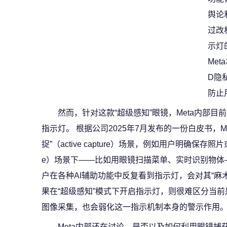
舆论
过改
示灯
Me
D隐
防止
然而，针对这款“超级感知”眼镜，Meta内部目
指示灯。 根据公司2025年7月发布的一份白皮书，M
捉”（active capture）场景，例如用户明确保存照片
e）场景下——比如用眼镜扫描菜单、实时识别物体
户在各种AI辅助功能中反复看到指示灯，会对其“麻
果在“超级感知”模式下开启指示灯，则很难区分当
图像采集，也会弱化这一指示机制本身的警示作用
Meta内部还在讨论，是否以及如何利用眼镜捕