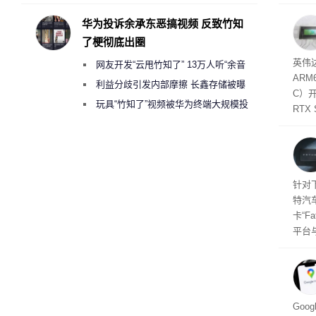
承担法律责任？
失。研
内存
华为投诉余承东恶搞视频 反致竹知
以利用
了梗彻底出圈
并窃取
SD
英伟达
网友开发“云甩竹知了” 13万人听“余音
在线
态
AR
件是
绕梁”
利益分歧引发内部摩擦 长鑫存储被曝
C）
软件
曾将华为驻场工程师驱逐出研发基地
玩具“竹知了”视频被华为终端大规模投
RTX
诉下架
年晚
将到
的技
起售
针对
特汽
卡“F
平台
为2
车的
及个
Goo