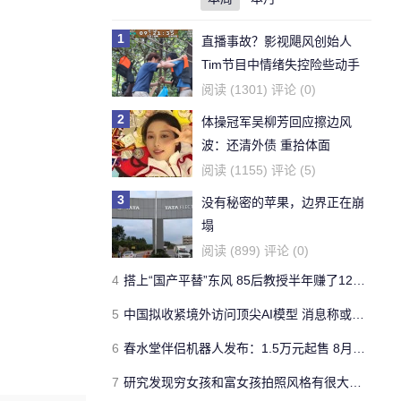
1
直播事故？影视飓风创始人
Tim节目中情绪失控险些动手
阅读 (1301) 评论 (0)
2
体操冠军吴柳芳回应擦边风
波：还清外债 重拾体面
阅读 (1155) 评论 (5)
3
没有秘密的苹果，边界正在崩
塌
阅读 (899) 评论 (0)
4
搭上“国产平替”东风 85后教授半年赚了1200亿
5
中国拟收紧境外访问顶尖AI模型 消息称或将其纳入国家安全法监管
6
春水堂伴侣机器人发布：1.5万元起售 8月起批量交货
7
研究发现穷女孩和富女孩拍照风格有很大差异