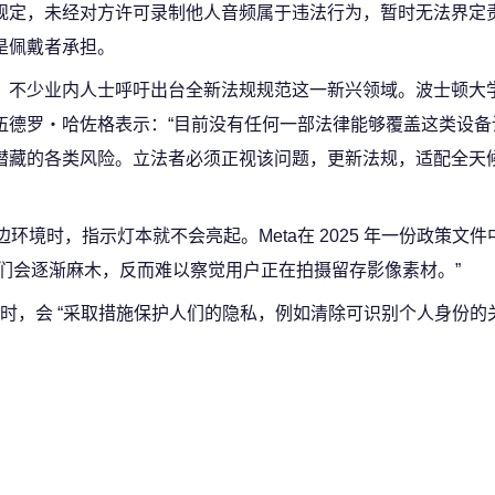
规定，未经对方许可录制他人音频属于违法行为，暂时无法界定
是佩戴者承担。
不少业内人士呼吁出台全新法规规范这一新兴领域。波士顿大
伍德罗・哈佐格表示：“目前没有任何一部法律能够覆盖这类设备
潜藏的各类风险。立法者必须正视该问题，更新法规，适配全天
周边环境时，指示灯本就不会亮起。Meta在 2025 年一份政策文
，人们会逐渐麻木，反而难以察觉用户正在拍摄留存影像素材。”
时，会 “采取措施保护人们的隐私，例如清除可识别个人身份的