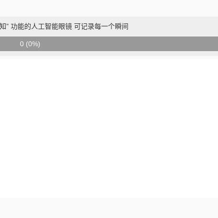
强感知” 功能的人工智能眼镜 可记录每一个瞬间
0 (0%)