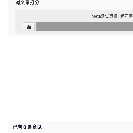
对文章打分
Meta测试具备 “超
0
(undefined%)
已有
0
条意见