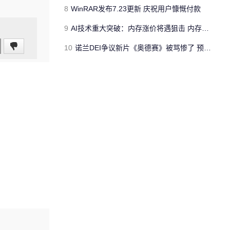
8
WinRAR发布7.23更新 庆祝用户慷慨付款
9
AI技术重大突破：内存涨价将遇狙击 内存用量大降
10
诺兰DEI争议新片《奥德赛》被骂惨了 预告创生涯最差纪录