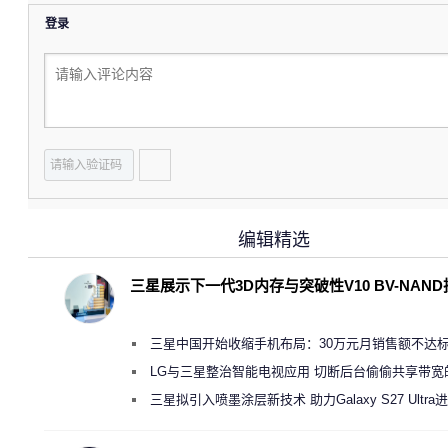
登录
编辑精选
三星展示下一代3D内存与突破性V10 BV-NAN
三星中国开始收缩手机布局：30万元月销售额不达
店 将被逐步清退
LG与三星整治智能电视应用 切断后台偷偷共享带宽
规行为
三星拟引入喷墨涂层新技术 助力Galaxy S27 Ultra
缩减镜头模组厚度