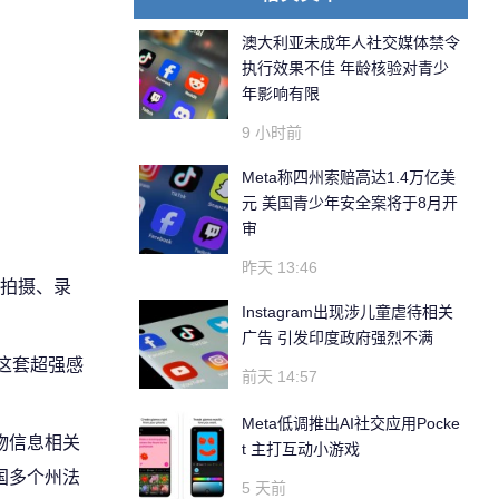
澳大利亚未成年人社交媒体禁令
执行效果不佳 年龄核验对青少
年影响有限
9 小时前
Meta称四州索赔高达1.4万亿美
元 美国青少年安全案将于8月开
审
昨天 13:46
拍摄、录
Instagram出现涉儿童虐待相关
广告 引发印度政府强烈不满
这套超强感
前天 14:57
Meta低调推出AI社交应用Pocke
物信息相关
t 主打互动小游戏
国多个州法
5 天前