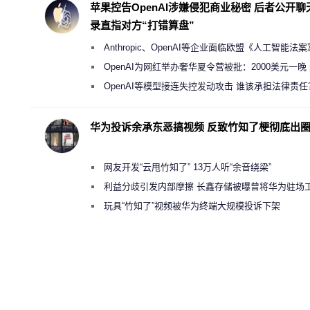
苹果控告OpenAI涉嫌侵犯商业秘密 后者公开聊
录直指对方“打错算盘”
Anthropic、OpenAI等企业面临欧盟《人工智能法
新执法权限审查
OpenAI为网红举办奢华夏令营被批：2000美元一晚
“反乌托邦”
OpenAI等模型接连失控发动攻击 谁该承担法律责任
华为投诉余承东恶搞视频 反致竹知了梗彻底出
网友开发“云甩竹知了” 13万人听“余音绕梁”
利益分歧引发内部摩擦 长鑫存储被曝曾将华为驻场
师驱逐出研发基地
玩具“竹知了”视频被华为终端大规模投诉下架