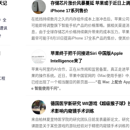
天记
存储芯片涨价风暴蔓延 苹果或于近日上调
iPhone 17系列售价
在抵挡持续数月之久的内存组件成本上涨冲击后，苹果公司
案》全
可能即将调整旗下智能手机产品的价格策略。据相关渠道消
 遭讽
息，由于全球存储芯片价格持续飙升带来的成本压力，苹果
？
最早可能于8月10日提高iPhone 17全系产品的售价，使其价
格体系与此前受内存危机影响而提价的其他硬件产品保持一
致。
圈
苹果终于把千问接进Siri 中国版Apple
Intelligence来了
苹果与阿里的AI合作，正在从传闻和监管备案，真正走进苹
果的操作系统。近日，苹果中国官网的《Mac使用手册》中
工程
已经出现了一个相当醒目的新页面——
“在 Mac 上配合 App
e 智能使用千问”
。
德国医学新研究 WII游戏《超级猴子球》
术影响内窥镜手术训练
来自柏林夏里特医学院的研究团队日前发表最新论文，研究
课题是关于某些游戏的游玩经验对于精密内窥镜手术训练的