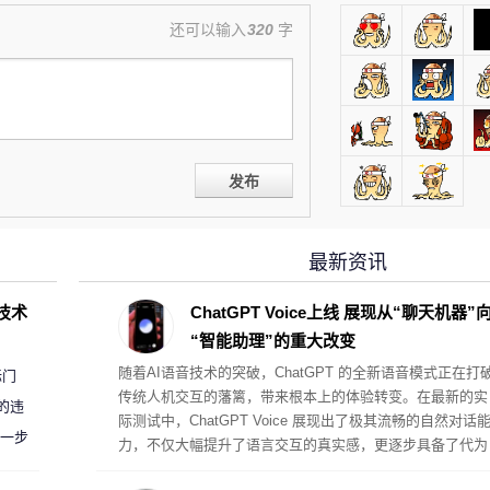
还可以输入
320
字
发布
最新资讯
D技术
ChatGPT Voice上线 展现从“聊天机器”
“智能助理”的重大改变
随着AI语音技术的突破，ChatGPT 的全新语音模式正在打
标门
传统人机交互的藩篱，带来根本上的体验转变。在最新的实
的违
际测试中，ChatGPT Voice 展现出了极其流畅的自然对话
进一步
力，不仅大幅提升了语言交互的真实感，更逐步具备了代为
执行复杂桌面任务的真助理属性。