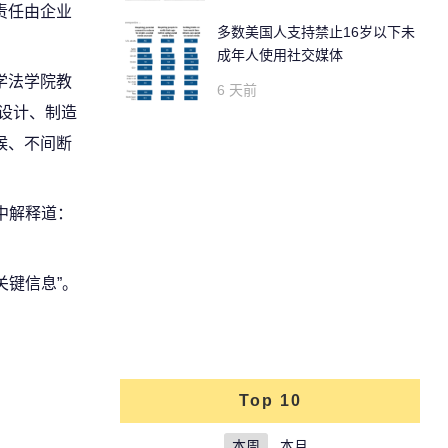
责任由企业
多数美国人支持禁止16岁以下未
成年人使用社交媒体
学法学院教
6 天前
设计、制造
候、不间断
件中解释道：
关键信息”。
Top 10
本周
本月