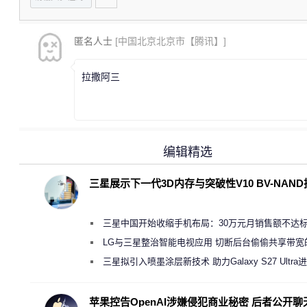
匿名人士
[中国北京北京市【腾讯】]
拉撒阿三
编辑精选
三星展示下一代3D内存与突破性V10 BV-NAN
三星中国开始收缩手机布局：30万元月销售额不达
店 将被逐步清退
LG与三星整治智能电视应用 切断后台偷偷共享带宽
规行为
三星拟引入喷墨涂层新技术 助力Galaxy S27 Ultra
缩减镜头模组厚度
苹果控告OpenAI涉嫌侵犯商业秘密 后者公开聊