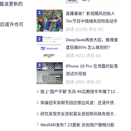
载该更新的
1
直播事故？影视飓风创始人
Tim节目中情绪失控险些动手
禁用后或许也可
阅读 (1129) 评论 (0)
2
DeepSeek再放大招，推理速
度狂飙85% 怎么做到的？
阅读 (921) 评论 (0)
3
iPhone 18 Pro 在泄露的坠落
测试中亮相
阅读 (905) 评论 (0)
4
搭上“国产平替”东风 85后教授半年赚了1200亿
5
体操冠军吴柳芳回应擦边风波：还清外债 重拾体面
6
研究发现穷女孩和富女孩拍照风格有很大差异
7
WinRAR发布7.23更新 庆祝用户慷慨付款