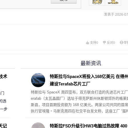
发表于 2026-07-
支持
0
反对
0
举
最新资讯
D技术
特斯拉与SpaceX将投入168亿美元 在得
建设Terafab芯片工厂
特斯拉与 SpaceX 周四宣布，双方联合打造的先进芯片工厂
标门
erafab（太瓦晶圆厂）选址于得克萨斯州休斯顿郊外的格莱
的违
斯县，项目首期投资额为 168 亿美元。两家公司共同的首
进一步
执行官埃隆・马斯克周四在社交平台发文称，这座工厂 “届
将毫无疑问成为全球规模最大、价值最高的单体建筑”。Spa
eX 披露，厂区规划制造面积超 1 亿平方英尺。
天记
特斯拉FSD升级引HW3电脑过热故障 400