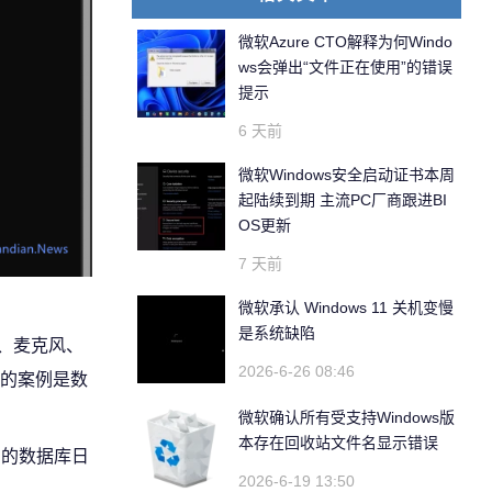
微软Azure CTO解释为何Windo
ws会弹出“文件正在使用”的错误
提示
6 天前
微软Windows安全启动证书本周
起陆续到期 主流PC厂商跟进BI
OS更新
7 天前
微软承认 Windows 11 关机变慢
是系统缺陷
头、麦克风、
2026-6-26 08:46
端的案例是数
微软确认所有受支持Windows版
本存在回收站文件名显示错误
异常的数据库日
2026-6-19 13:50