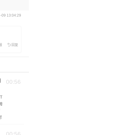
09 13:04:29
报
回复
州
00:56
T
姆
席
时
c
00:56