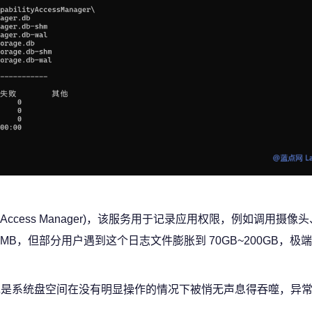
y Access Manager)，该服务用于记录应用权限，例如调用摄像
B，但部分用户遇到这个日志文件膨胀到 70GB~200GB，极
 版，问题表现是系统盘空间在没有明显操作的情况下被悄无声息得吞噬，