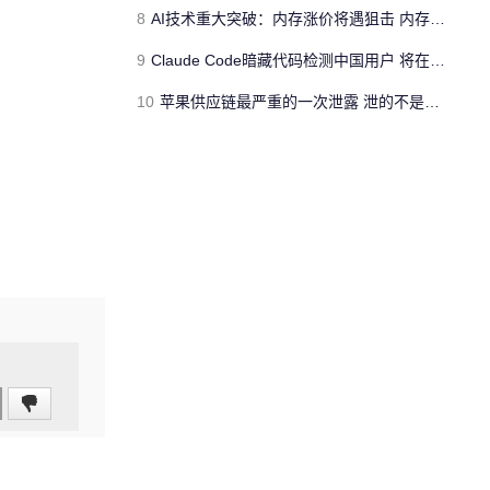
8
AI技术重大突破：内存涨价将遇狙击 内存用量大降
9
Claude Code暗藏代码检测中国用户 将在明天发布的新版本中删除代码
10
苹果供应链最严重的一次泄露 泄的不是新iPhone长什么样