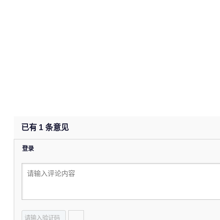
已有
1
条意见
登录