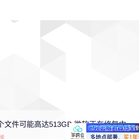
动漫
趣闻
科学
软件
主题
排行
单个文件可能高达513GB 微软正在修复中
论