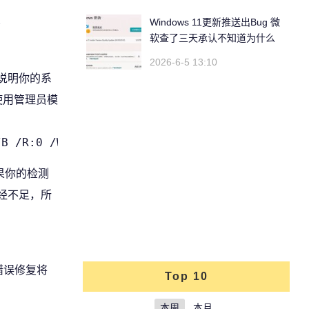
l
Windows 11更新推送出Bug 微
软查了三天承认不知道为什么
2026-6-5 13:10
则说明你的系
使用管理员模
/B /R:0 /W:0 /NP
果你的检测
经不足，所
错误修复将
Top 10
本周
本月