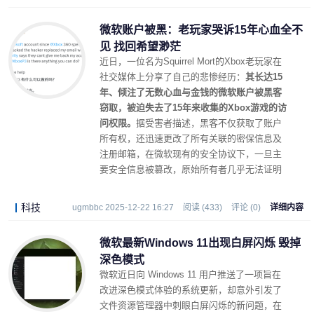
微软账户被黑：老玩家哭诉15年心血全不
见 找回希望渺茫
近日，一位名为Squirrel Mort的Xbox老玩家在
社交媒体上分享了自己的悲惨经历：
其长达15
年、倾注了无数心血与金钱的微软账户被黑客
窃取，被迫失去了15年来收集的Xbox游戏的访
问权限。
据受害者描述，黑客不仅获取了账户
所有权，还迅速更改了所有关联的密保信息及
注册邮箱，在微软现有的安全协议下，一旦主
要安全信息被篡改，原始所有者几乎无法证明
“我是我”。
科技
ugmbbc 2025-12-22 16:27
阅读 (433)
评论 (0)
详细内容
微软最新Windows 11出现白屏闪烁 毁掉
深色模式
微软近日向 Windows 11 用户推送了一项旨在
改进深色模式体验的系统更新，却意外引发了
文件资源管理器中刺眼白屏闪烁的新问题，在