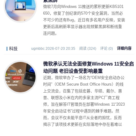
繁黑屏
微软7月向Windows 11推送的累积更新KB5101
650，修复了创纪录的570个安全漏洞，当然必
不可少的还有Bug，近日有多名用户反映，安装
更新后高刷新率显示器出现频繁黑屏和断线重
连问题。
科技
ugmbbc 2026-07-20 20:35
阅读 (324)
评论 (0)
详细内容
微软承认无法全面修复Windows 11安全启
动问题 老旧设备受影响最重
近期，微软举办了一场名为“OEM安全启动办公
时间”（OEM Secure Boot Office Hours）的线
上交流会，召集了包括宏碁、华硕、戴尔、惠
普、联想及小米在内的多家主流PC厂商工程
师，旨在解答IT管理员在部署Windows 11“2023
年安全启动证书”过程中遇到的棘手难题。然
而，会议不仅未能平息IT从业者的担忧，反而
揭示了该项技术更新在实际落地中存在着难以
规避的行业性顽疾。