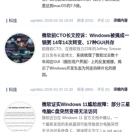
是达到macOS的7.5倍。
科技
ugmbbc 2026-03-26 18:04
阅读 (555)
评论 (2)
详细内容
微软前CTO长文控诉：Windows被搞成一
锅粥 14年14次转变、17种GUI共存
前微软CTO、在微软效力23年的Jeffrey Snover
近日发布长篇博文，
系统梳理了微软过去数十
年间在GUI（图形用户界面）上的反复摇摆，揭
示了Windows开发生态为何走向碎片化的原
因。
科技
ugmbbc 2026-03-25 15:30
阅读 (880)
评论 (0)
详细内容
微软证实Windows 11尴尬故障：部分三星
电脑C盘突然变得无法访问
微软近日在 Windows 11 官方文档中确认，一
个最新发现的系统漏洞可能导致部分电脑突然
无法访问系统盘 C，错误提示为“C:\ is not acce