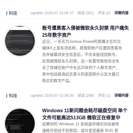
骚扰以及强制执行等手段。
科技
ugmbbc 2026-07-15 06:37
阅读 (301)
评论 (0)
详细内容
账号遭黑客入侵被微软永久封禁 用户痛失
25年数字资产
近日，一名名为Joshua Khane的直播主在社交
媒体X上发布消息称，其微软账户在遭到黑客攻
击并被篡改安全信息后，不仅未能找回账号，
反而被微软永久封禁。这一处置导致他完全失
去了存储在账户中长达25年的个人数字资产，
其中包括极具纪念意义的家庭照片以及大量已
购买的数字产品。
科技
ugmbbc 2026-07-15 06:36
阅读 (299)
评论 (1)
详细内容
Windows 11新问题会耗尽磁盘空间 单个
文件可能高达513GB 微软正在修复中
如果你的 Windows 11 系统盘存储空间会被快
速耗尽但找不到原因，或许是受最新 BUG 影