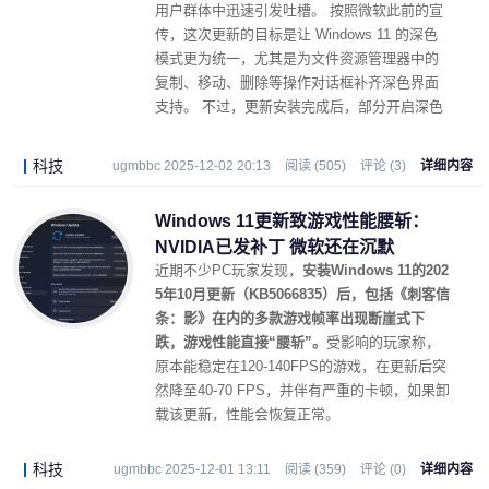
用户群体中迅速引发吐槽。 按照微软此前的宣
传，这次更新的目标是让 Windows 11 的深色
模式更为统一，尤其是为文件资源管理器中的
复制、移动、删除等操作对话框补齐深色界面
支持。 不过，更新安装完成后，部分开启深色
模式的用户在每次打开文件资源管理器时，都
会先被一整块空白白屏“闪”一下，然后才看到文
科技
ugmbbc 2025-12-02 20:13
阅读 (505)
评论 (3)
详细内容
件和文件夹列表。
Windows 11更新致游戏性能腰斩：
NVIDIA已发补丁 微软还在沉默
近期不少PC玩家发现，
安装Windows 11的202
5年10月更新（KB5066835）后，包括《刺客信
条：影》在内的多款游戏帧率出现断崖式下
跌，游戏性能直接“腰斩”。
受影响的玩家称，
原本能稳定在120-140FPS的游戏，在更新后突
然降至40-70 FPS，并伴有严重的卡顿，如果卸
载该更新，性能会恢复正常。
科技
ugmbbc 2025-12-01 13:11
阅读 (359)
评论 (0)
详细内容