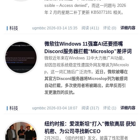
ssible – Access denied”，而这一问题与 2026
年 2 月的星期二补丁更新 KB5077181 相关。
科技
ugmbbc 2026-03-14 15:35
阅读 (411)
评论 (0)
详细内容
微软往Windows 11强塞AI还要捂嘴
Discord服务器拦截“Microslop”差评词
微软近年来在Windows 11中大力推广AI功能，
却因忽视系统稳定性遭国外网友嘲讽为Microslo
p，这一词汇随后广泛流传。
近日，微软被曝在
其官方Discord服务器将Microslop列为敏感词
自动拦截，多次使用者将被踢出，此举反而引
发更激烈的反抗。
科技
ugmbbc 2026-03-04 18:07
阅读 (317)
评论 (1)
详细内容
纽约时报：爱泼斯坦“打入”微软高层 获知
机密、为公司寻找新CEO
2月26日，《纽约时报》发文，披露了性犯罪者